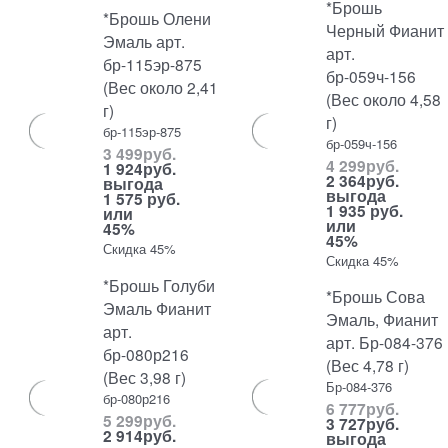
*Брошь
*Брошь Олени
Черный Фианит
Эмаль арт.
арт.
бр-115эр-875
бр-059ч-156
(Вес около 2,41
(Вес около 4,58
г)
г)
бр-115эр-875
бр-059ч-156
3 499
руб.
4 299
руб.
1 924
руб.
2 364
руб.
выгода
выгода
1 575 руб.
1 935 руб.
или
или
45%
45%
Скидка 45%
Скидка 45%
*Брошь Голуби
*Брошь Сова
Эмаль Фианит
Эмаль, Фианит
арт.
арт. Бр-084-376
бр-080р216
(Вес 4,78 г)
(Вес 3,98 г)
Бр-084-376
бр-080р216
6 777
руб.
5 299
руб.
3 727
руб.
2 914
руб.
выгода