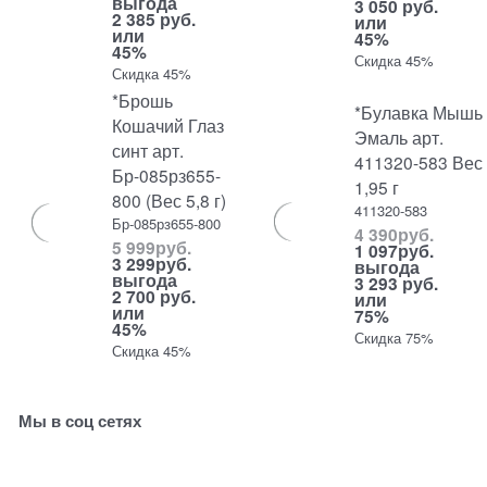
выгода
3 050 руб.
2 385 руб.
или
или
45%
45%
Скидка 45%
Скидка 45%
*Брошь
*Булавка Мышь
Кошачий Глаз
Эмаль арт.
синт арт.
411320-583 Вес
Бр-085рз655-
1,95 г
800 (Вес 5,8 г)
411320-583
Бр-085рз655-800
4 390
руб.
5 999
руб.
1 097
руб.
3 299
руб.
выгода
выгода
3 293 руб.
2 700 руб.
или
или
75%
45%
Скидка 75%
Скидка 45%
Мы в соц сетях