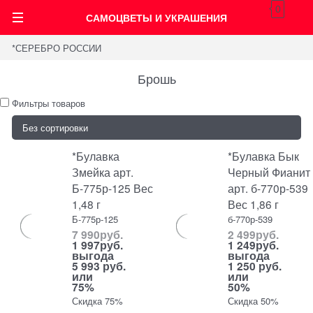
0
САМОЦВЕТЫ И УКРАШЕНИЯ
*СЕРЕБРО РОССИИ
Брошь
Фильтры товаров
*Булавка
*Булавка Бык
Змейка арт.
Черный Фианит
Б-775р-125 Вес
арт. б-770р-539
1,48 г
Вес 1,86 г
Б-775р-125
б-770р-539
7 990
руб.
2 499
руб.
1 997
руб.
1 249
руб.
выгода
выгода
5 993 руб.
1 250 руб.
или
или
75%
50%
Скидка 75%
Скидка 50%