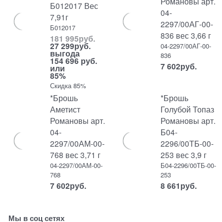
Романовы арт.
Б012017 Вес
04-
7,91г
2297/00АГ-00-
Б012017
836 вес 3,66 г
181 995
руб.
27 299
руб.
04-2297/00АГ-00-
выгода
836
154 696 руб.
7 602
руб.
или
85%
Скидка 85%
*Брошь
*Брошь
Аметист
Голубой Топаз
Романовы арт.
Романовы арт.
04-
Б04-
2297/00АМ-00-
2296/00ТБ-00-
768 вес 3,71 г
253 вес 3,9 г
04-2297/00АМ-00-
Б04-2296/00ТБ-00-
768
253
7 602
руб.
8 661
руб.
Мы в соц сетях