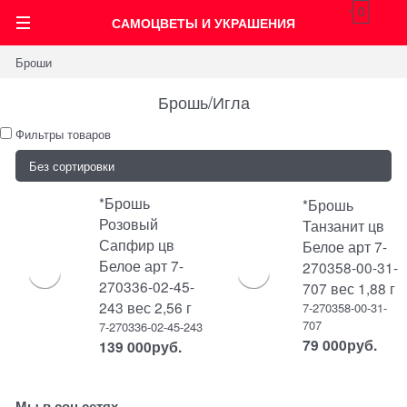
0
САМОЦВЕТЫ И УКРАШЕНИЯ
Броши
Брошь/Игла
Фильтры товаров
*Брошь
*Брошь
Розовый
Танзанит цв
Сапфир цв
Белое арт 7-
Белое арт 7-
270358-00-31-
270336-02-45-
707 вес 1,88 г
243 вес 2,56 г
7-270358-00-31-
707
7-270336-02-45-243
79 000
руб.
139 000
руб.
Мы в соц сетях