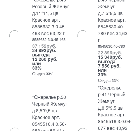
Розовый Жемчуг
Жемчуг
д.11*11,5 цв
д.7,5*8,5 цв
Красное арт.
Красное арт.
8585632.3.0.45-
8545630.40-
463 вес 63,22 г
780 вес 34,63
8585632.3.0.45-463
г
37 152
руб.
8545630.40-780
24 892
руб.
22 896
руб.
выгода
15 340
руб.
12 260 руб.
выгода
или
7 556 руб.
33%
или
Скидка 33%
33%
Скидка 33%
*Ожерелье
р.41 Черный
*Ожерелье р.50
Жемчуг
Черный Жемчуг
д.8,5*9,5 цв
д.8,5*9,5 цв
Красное арт.
Красное арт.
8545516.3.0.04
8545516.4.0.50-
677 вес 43,92
888 вес 56,44 г