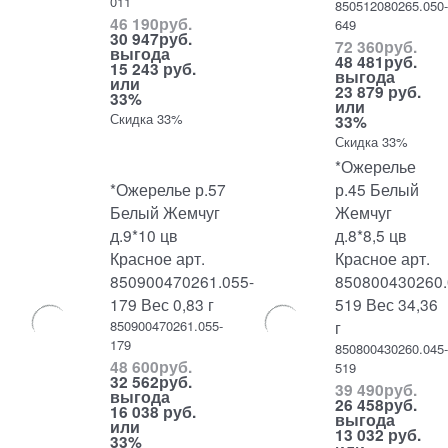
011
850512080265.050
46 190
руб.
649
30 947
руб.
72 360
руб.
выгода
48 481
руб.
15 243 руб.
выгода
или
23 879 руб.
33%
или
Скидка 33%
33%
Скидка 33%
*Ожерелье
*Ожерелье р.57
р.45 Белый
Белый Жемчуг
Жемчуг
д.9*10 цв
д.8*8,5 цв
Красное арт.
Красное арт.
850900470261.055-
850800430260.
179 Вес 0,83 г
519 Вес 34,36
850900470261.055-
г
179
850800430260.045
48 600
руб.
519
32 562
руб.
39 490
руб.
выгода
26 458
руб.
16 038 руб.
выгода
или
13 032 руб.
33%