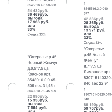
г
8545516.4.0.50-888
8545516.3.0.040-
54 432
руб.
677
36 469
руб.
выгода
42 336
руб.
17 963 руб.
28 365
руб.
или
выгода
33%
13 971 руб.
или
Скидка 33%
33%
Скидка 33%
*Ожерелье
р.45 Белый
*Ожерелье р.45
Жемчуг
Черный Жемчуг
д.7*7,5 цв
д.6,5*7,5 цв
Лимонное арт.
Красное арт.
830715140320.
8543010.2.0.45-
840 вес 22,91
509 вес 31,45 г
г
8543010.2.0.45-509
830715140320.045
22 890
руб.
840
15 336
руб.
выгода
89 190
руб.
7 554 руб.
59 757
руб.
или
выгода