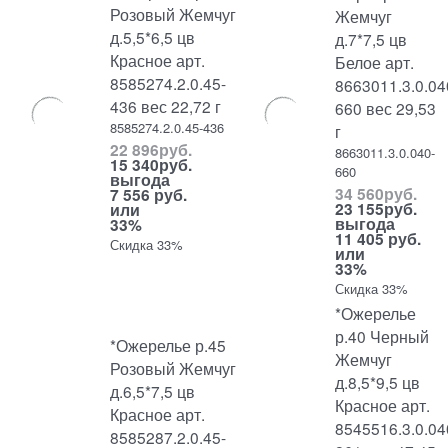
Розовый Жемчуг
Жемчуг
д.5,5*6,5 цв
д.7*7,5 цв
Красное арт.
Белое арт.
8585274.2.0.45-
8663011.3.0.04
436 вес 22,72 г
660 вес 29,53
8585274.2.0.45-436
г
22 896
руб.
8663011.3.0.040-
15 340
руб.
660
выгода
34 560
руб.
7 556 руб.
23 155
руб.
или
выгода
33%
11 405 руб.
Скидка 33%
или
33%
Скидка 33%
*Ожерелье
р.40 Черный
*Ожерелье р.45
Жемчуг
Розовый Жемчуг
д.8,5*9,5 цв
д.6,5*7,5 цв
Красное арт.
Красное арт.
8545516.3.0.04
8585287.2.0.45-