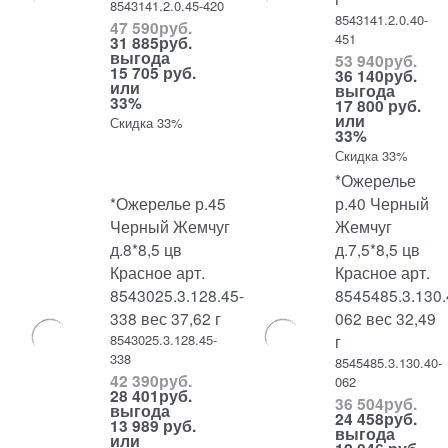
8543141.2.0.45-420
8543141.2.0.40-
47 590
руб.
451
31 885
руб.
выгода
53 940
руб.
15 705 руб.
36 140
руб.
или
выгода
33%
17 800 руб.
или
Скидка 33%
33%
Скидка 33%
*Ожерелье
*Ожерелье р.45
р.40 Черный
Черный Жемчуг
Жемчуг
д.8*8,5 цв
д.7,5*8,5 цв
Красное арт.
Красное арт.
8543025.3.128.45-
8545485.3.130.
338 вес 37,62 г
062 вес 32,49
8543025.3.128.45-
г
338
8545485.3.130.40-
42 390
руб.
062
28 401
руб.
36 504
руб.
выгода
24 458
руб.
13 989 руб.
выгода
или