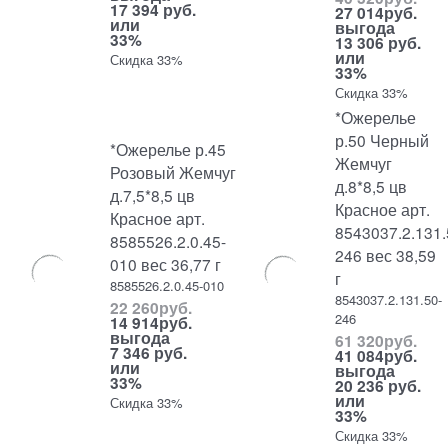
17 394 руб.
27 014
руб.
или
выгода
33%
13 306 руб.
или
Скидка 33%
33%
Скидка 33%
*Ожерелье
р.50 Черный
*Ожерелье р.45
Жемчуг
Розовый Жемчуг
д.8*8,5 цв
д.7,5*8,5 цв
Красное арт.
Красное арт.
8543037.2.131.
8585526.2.0.45-
246 вес 38,59
010 вес 36,77 г
г
8585526.2.0.45-010
8543037.2.131.50-
22 260
руб.
246
14 914
руб.
выгода
61 320
руб.
7 346 руб.
41 084
руб.
или
выгода
33%
20 236 руб.
или
Скидка 33%
33%
Скидка 33%