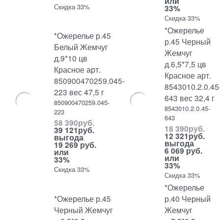
или
Скидка 33%
33%
Скидка 33%
*Ожерелье
*Ожерелье р.45
р.45 Черный
Белый Жемчуг
Жемчуг
д.9*10 цв
д.6,5*7,5 цв
Красное арт.
Красное арт.
850900470259.045-
8543010.2.0.45
223 вес 47,5 г
643 вес 32,4 г
850900470259.045-
8543010.2.0.45-
223
643
58 390
руб.
18 390
руб.
39 121
руб.
12 321
руб.
выгода
выгода
19 269 руб.
6 069 руб.
или
или
33%
33%
Скидка 33%
Скидка 33%
*Ожерелье
*Ожерелье р.45
р.40 Черный
Черный Жемчуг
Жемчуг