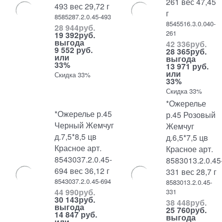
261 вес 47,45
493 вес 29,72 г
г
8585287.2.0.45-493
8545516.3.0.040-
28 944
руб.
261
19 392
руб.
выгода
42 336
руб.
9 552 руб.
28 365
руб.
или
выгода
33%
13 971 руб.
или
Скидка 33%
33%
Скидка 33%
*Ожерелье
*Ожерелье р.45
р.45 Розовый
Черный Жемчуг
Жемчуг
д.7,5*8,5 цв
д.6,5*7,5 цв
Красное арт.
Красное арт.
8543037.2.0.45-
8583013.2.0.45
694 вес 36,12 г
331 вес 28,7 г
8543037.2.0.45-694
8583013.2.0.45-
44 990
руб.
331
30 143
руб.
38 448
руб.
выгода
25 760
руб.
14 847 руб.
выгода
или