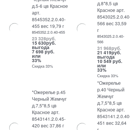
д.8*8,5 цв
д.5-6 цв Красное
Красное арт.
арт.
8543025.2.0.40
8545352.2.0.40-
566 вес 33,59
455 вес 19,79 г
г
8545352.2.0.40-455
8543025.2.0.40-
23 328
руб.
566
15 630
руб.
выгода
31 968
руб.
7 698 руб.
21 419
руб.
или
выгода
33%
10 549 руб.
или
Скидка 33%
33%
Скидка 33%
*Ожерелье
р.40 Черный
*Ожерелье р.45
Жемчуг
Черный Жемчуг
д.7,5*8,5 цв
д.7,5*8,5 цв
Красное арт.
Красное арт.
8543141.2.0.40
8543141.2.0.45-
451 вес 32,64
420 вес 37,86 г
г