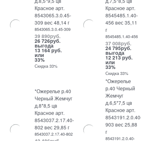
д.8,5*9,5 цв
д.7,5*8,5 цв
Красное арт.
Красное арт.
8543065.3.0.45-
8545485.1.40-
309 вес 48,14 г
456 вес 35,11
8543065.3.0.45-309
г
39 890
руб.
8545485.1.40-456
26 726
руб.
37 008
руб.
выгода
24 795
руб.
13 164 руб.
выгода
или
12 213 руб.
33%
или
Скидка 33%
33%
Скидка 33%
*Ожерелье
р.40 Черный
*Ожерелье р.40
Жемчуг
Черный Жемчуг
д.6,5*7,5 цв
д.8*8,5 цв
Красное арт.
Красное арт.
8543191.2.0.40
8543037.2.17.40-
903 вес 25,88
802 вес 29,85 г
г
8543037.2.17.40-802
8543191.2.0.40-
42 486
руб.