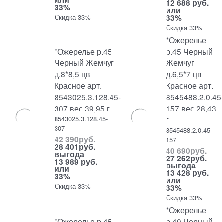
12 688 руб.
33%
или
33%
Скидка 33%
Скидка 33%
*Ожерелье
*Ожерелье р.45
р.45 Черный
Черный Жемчуг
Жемчуг
д.8*8,5 цв
д.6,5*7 цв
Красное арт.
Красное арт.
8543025.3.128.45-
8545488.2.0.45
307 вес 39,95 г
157 вес 28,43
8543025.3.128.45-
г
307
8545488.2.0.45-
42 390
руб.
157
28 401
руб.
40 690
руб.
выгода
27 262
руб.
13 989 руб.
выгода
или
13 428 руб.
33%
или
Скидка 33%
33%
Скидка 33%
*Ожерелье
*Ожерелье р.45
р.40 Черный