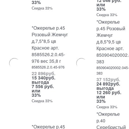
12 046 руб.
33%
или
Скидка 33%
33%
Скидка 33%
*Ожерелье
*Ожерелье р.45
р.45 Розовый
Розовый Жемчуг
Жемчуг
д.7,5*8,5 цв
д.8,5*9,5 цв
Красное арт.
Красное арт.
8585526.2.0.45-
850904020002.
976 вес 35,8 г
383
8585526.2.0.45-976
850904020002.045
22 896
руб.
383
15 340
руб.
37 152
руб.
выгода
24 892
руб.
7 556 руб.
выгода
или
12 260 руб.
33%
или
33%
Скидка 33%
Скидка 33%
*Ожерелье
р.40
*Ожерелье р.45
Серебристый