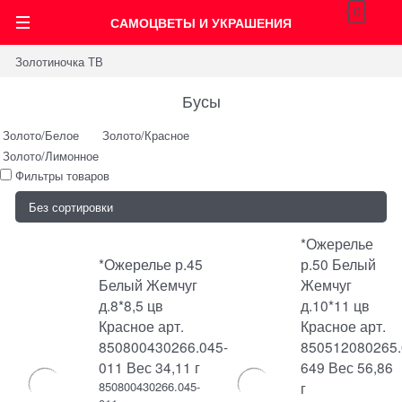
0
САМОЦВЕТЫ И УКРАШЕНИЯ
Золотиночка ТВ
Бусы
Золото/Белое
Золото/Красное
Золото/Лимонное
Фильтры товаров
*Ожерелье
*Ожерелье р.45
р.50 Белый
Белый Жемчуг
Жемчуг
д.8*8,5 цв
д.10*11 цв
Красное арт.
Красное арт.
850800430266.045-
850512080265.
011 Вес 34,11 г
649 Вес 56,86
850800430266.045-
г