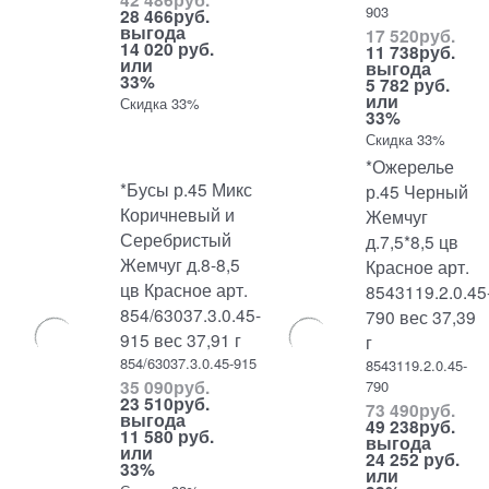
903
28 466
руб.
выгода
17 520
руб.
14 020 руб.
11 738
руб.
или
выгода
33%
5 782 руб.
или
Скидка 33%
33%
Скидка 33%
*Ожерелье
*Бусы р.45 Микс
р.45 Черный
Коричневый и
Жемчуг
Серебристый
д.7,5*8,5 цв
Жемчуг д.8-8,5
Красное арт.
цв Красное арт.
8543119.2.0.45
854/63037.3.0.45-
790 вес 37,39
915 вес 37,91 г
г
854/63037.3.0.45-915
8543119.2.0.45-
35 090
руб.
790
23 510
руб.
73 490
руб.
выгода
49 238
руб.
11 580 руб.
выгода
или
24 252 руб.
33%
или