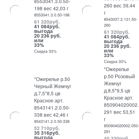
8553041.3.0.50-
260 вес 39,44
198 вес 42,03 г
г
8553041.3.0.50-198
8543037.2.131.50-
61 320
руб.
260
41 084
руб.
выгода
61 320
руб.
20 236 руб.
41 084
руб.
или
выгода
33%
20 236 руб.
или
Скидка 33%
33%
Скидка 33%
*Ожерелье
р.50 Розовый
*Ожерелье р.50
Жемчуг
Черный Жемчуг
д.8,5*9,5 цв
д.7,5*8,5 цв
Красное арт.
Красное арт.
850904020002.
8543141.2.0.50-
291 вес 53,51
338 вес 42,46 г
г
8543141.2.0.50-338
850904020002.050
52 710
руб.
291
35 316
руб.
выгода
40 320
руб.