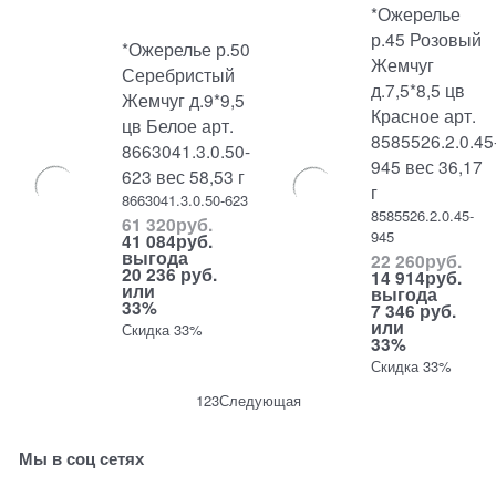
*Ожерелье
р.45 Розовый
*Ожерелье р.50
Жемчуг
Серебристый
д.7,5*8,5 цв
Жемчуг д.9*9,5
Красное арт.
цв Белое арт.
8585526.2.0.45
8663041.3.0.50-
945 вес 36,17
623 вес 58,53 г
г
8663041.3.0.50-623
8585526.2.0.45-
61 320
руб.
945
41 084
руб.
выгода
22 260
руб.
20 236 руб.
14 914
руб.
или
выгода
33%
7 346 руб.
или
Скидка 33%
33%
Скидка 33%
1
2
3
Следующая
Мы в соц сетях