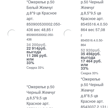
*Ожерелье р.50
р.50 Черный
Белый Жемчуг
Жемчуг
д.8*9 цв Красное
д.8,5*9,5 цв
арт.
Красное арт.
850900530002.050-
8545516.4.0.50
436 вес 48,85 г
864 вес 57,08
850900530002.050-
г
436
8545516.4.0.50-
34 200
руб.
864
22 914
руб.
52 920
руб.
выгода
35 456
руб.
11 286 руб.
выгода
или
17 464 руб.
33%
или
Скидка 33%
33%
Скидка 33%
*Ожерелье
р.50 Черный
*Ожерелье р.50
Жемчуг
Черный Жемчуг
д.8*8,5 цв
д.8,5*9,5 цв
Красное арт.
Красное арт.
8543037.2.131.