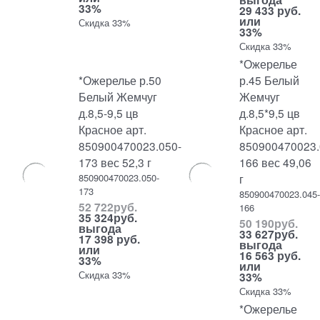
33%
29 433 руб.
или
Скидка 33%
33%
Скидка 33%
*Ожерелье
*Ожерелье р.50
р.45 Белый
Белый Жемчуг
Жемчуг
д.8,5-9,5 цв
д.8,5*9,5 цв
Красное арт.
Красное арт.
850900470023.050-
850900470023.
173 вес 52,3 г
166 вес 49,06
850900470023.050-
г
173
850900470023.045
52 722
руб.
166
35 324
руб.
50 190
руб.
выгода
33 627
руб.
17 398 руб.
выгода
или
16 563 руб.
33%
или
Скидка 33%
33%
Скидка 33%
*Ожерелье