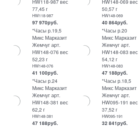
HW118-987 вес
HW148-069 вес
77,45 г
50,57 г
HW118-987
HW148-069
97 970
руб.
40 864
руб.
*Часы р.19,5
*Часы р.20
Микс Марказит
Микс Марказит
Жемчуг арт.
Жемчуг арт.
HW148-076 вес
HW148-083 вес
52,23 г
54,12 г
HW148-076
HW148-083
41 100
руб.
47 188
руб.
*Часы р.24
*Часы р.18,5
Микс Марказит
Микс Марказит
Жемчуг арт.
Жемчуг арт.
HW148-381 вес
HW095-191 вес
62,2 г
37,52 г
HW148-381
HW095-191
47 188
руб.
32 841
руб.