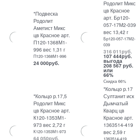
Родолит Микс
цв Красное
*Подвеска
арт. Бр120-
Родолит
057-17М2-039
Аметист Микс
вес 13,42 г
цв Красное арт.
Бр120-057-17М2-
П120-1368М1-
039
996 вес 1,31 г
316 011
руб.
107 444
руб.
П120-1368М1-996
выгода
24 000
руб.
208 567 руб.
или
66%
Скидка 66%
*Кольцо р.17
*Кольцо р.17,5
Султанит иск
Родолит Микс
Дымчатый
цв Красное арт.
Кварц цв
К120-1353М1-
Красное арт.
973 вес 2,72 г
1363514-419
К120-1353М1-973
вес 2,59 г
64 050
руб.
1363514-419