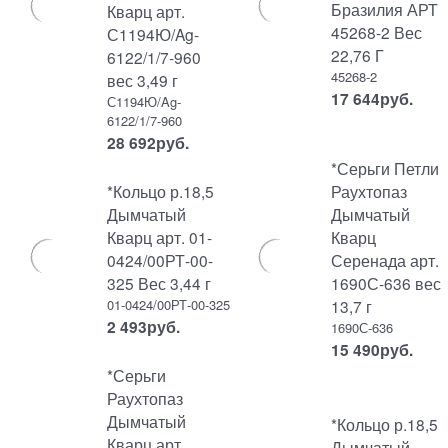
Бразилия АРТ
Кварц арт.
45268-2 Вес
С1194Ю/Ag-
22,76 Г
6122/1/7-960
45268-2
вес 3,49 г
17 644
руб.
С1194Ю/Ag-
6122/1/7-960
28 692
руб.
*Серьги Петли
*Кольцо р.18,5
Раухтопаз
Дымчатый
Дымчатый
Кварц арт. 01-
Кварц
0424/00РТ-00-
Серенада арт.
325 Вес 3,44 г
1690С-636 вес
01-0424/00РТ-00-325
13,7 г
2 493
руб.
1690С-636
15 490
руб.
*Серьги
Раухтопаз
Дымчатый
*Кольцо р.18,5
Кварц арт.
Дымчатый