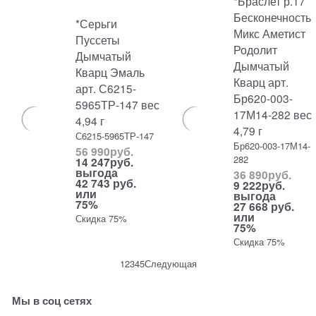
*Браслет р.17
Бесконечность
*Серьги
Микс Аметист
Пуссеты
Родолит
Дымчатый
Дымчатый
Кварц Эмаль
Кварц арт.
арт. С6215-
Бр620-003-
5965ТР-147 вес
17М14-282 вес
4,94 г
4,79 г
С6215-5965ТР-147
Бр620-003-17М14-
56 990
руб.
282
14 247
руб.
выгода
36 890
руб.
42 743 руб.
9 222
руб.
или
выгода
75%
27 668 руб.
или
Скидка 75%
75%
Скидка 75%
1
2
3
4
5
Следующая
Мы в соц сетях