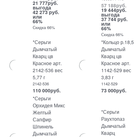
21 777
руб.
57 188
руб.
выгода
19 444
руб.
42 273 руб.
выгода
или
37 744 руб.
66%
или
Скидка 66%
66%
Скидка 66%
*Серьги
*Кольцо р.18,5
Дымчатый
Дымчатый
Кварц цв
Кварц цв
Красное арт.
Красное арт.
2142-536 вес
1142-529 вес
5,77 г
3,83 г
2142-536
1142-529
110 000
руб.
73 000
руб.
*Серьги
Орхидея Микс
*Серьги
Желтый
Раухтопаз
Сапфир
Дымчатый
Шпинель
Кварц
Дымчатый