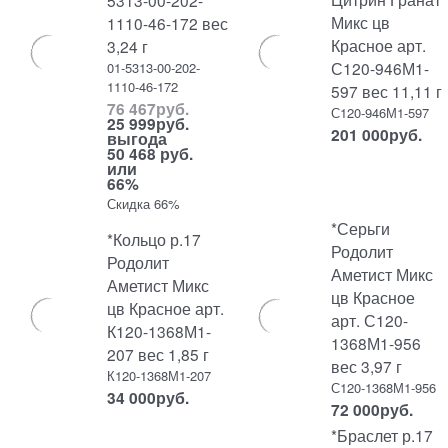
5313-00-202-
Микс цв
1110-46-172 вес
Красное арт.
3,24 г
С120-946М1-
01-5313-00-202-
1110-46-172
597 вес 11,11 г
76 467
руб.
С120-946М1-597
25 999
руб.
201 000
руб.
выгода
50 468 руб.
или
66%
Скидка 66%
*Серьги
*Кольцо р.17
Родолит
Родолит
Аметист Микс
Аметист Микс
цв Красное
цв Красное арт.
арт. С120-
К120-1368М1-
1368М1-956
207 вес 1,85 г
вес 3,97 г
К120-1368М1-207
С120-1368М1-956
34 000
руб.
72 000
руб.
*Браслет р.17