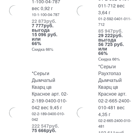
1-100-04-787
011-712 вес
вес 0,92 г
3,64 г
10-1-100-04-787
01-2-592-0401-011-
22 873
руб.
712
7 777
руб.
выгода
85 947
руб.
15 096 руб.
29 222
руб.
или
выгода
66%
56 725 руб.
или
Скидка 66%
66%
Скидка 66%
*Серьги
*Серьги
Раухтопаз
Дымчатый
Дымчатый
Кварц цв
Кварц цв
Красное арт. 02-
Красное арт.
2-189-0400-010-
02-2-665-2400-
042 вес 9,45 г
010-481 вес
02-2-189-0400-010-
4,35 г
042
02-2-665-2400-010-
222 547
руб.
481
75 666
руб.
102 611
руб.