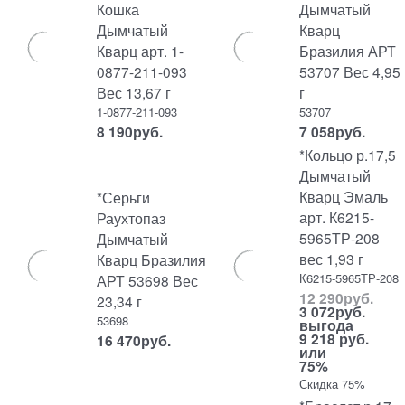
Кошка
Дымчатый
Дымчатый
Кварц
Кварц арт. 1-
Бразилия АРТ
0877-211-093
53707 Вес 4,95
Вес 13,67 г
г
1-0877-211-093
53707
8 190
руб.
7 058
руб.
*Кольцо р.17,5
Дымчатый
Кварц Эмаль
*Серьги
арт. К6215-
Раухтопаз
5965ТР-208
Дымчатый
вес 1,93 г
Кварц Бразилия
К6215-5965ТР-208
АРТ 53698 Вес
12 290
руб.
23,34 г
3 072
руб.
53698
выгода
9 218 руб.
16 470
руб.
или
75%
Скидка 75%