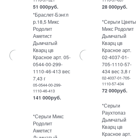
51 000
руб.
28 000
руб.
*Браслет-Бэнгл
р.18,5 Микс
*Серьги Цветы
Родолит
Микс Родолит
Аметист
Дымчатый
Дымчатый
Кварц цв
Кварц цв
Красное арт.
Красное арт. 05-
02-4037-01-
0544-00-299-
705-1110-57-
1110-46-413 вес
434 вес 3,8 г
7,43 г
02-4037-01-705-
1110-57-434
05-0544-00-299-
72 000
руб.
1110-46-413
141 000
руб.
*Серьги
Раухтопаз
*Серьги Микс
Дымчатый
Родолит
Кварц цв
Аметист
Красное арт.
Дымчатый