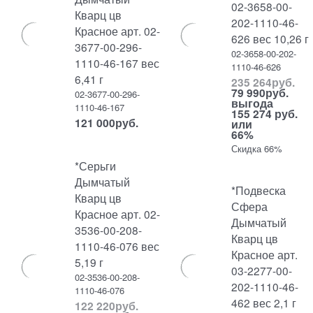
02-3658-00-
Кварц цв
202-1110-46-
Красное арт. 02-
626 вес 10,26 г
3677-00-296-
02-3658-00-202-
1110-46-167 вес
1110-46-626
6,41 г
235 264
руб.
79 990
руб.
02-3677-00-296-
выгода
1110-46-167
155 274 руб.
121 000
руб.
или
66%
Скидка 66%
*Серьги
Дымчатый
*Подвеска
Кварц цв
Сфера
Красное арт. 02-
Дымчатый
3536-00-208-
Кварц цв
1110-46-076 вес
Красное арт.
5,19 г
03-2277-00-
02-3536-00-208-
202-1110-46-
1110-46-076
462 вес 2,1 г
122 220
руб.