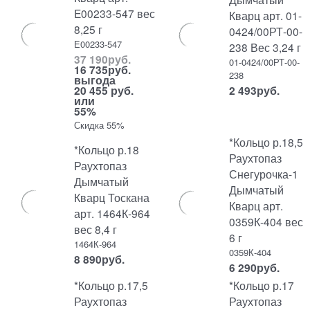
E00233-547 вес
Кварц арт. 01-
8,25 г
0424/00РТ-00-
E00233-547
238 Вес 3,24 г
37 190
руб.
01-0424/00РТ-00-
16 735
руб.
238
выгода
20 455 руб.
2 493
руб.
или
55%
Скидка 55%
*Кольцо р.18,5
*Кольцо р.18
Раухтопаз
Раухтопаз
Снегурочка-1
Дымчатый
Дымчатый
Кварц Тоскана
Кварц арт.
арт. 1464К-964
0359К-404 вес
вес 8,4 г
6 г
1464К-964
0359К-404
8 890
руб.
6 290
руб.
*Кольцо р.17,5
*Кольцо р.17
Раухтопаз
Раухтопаз