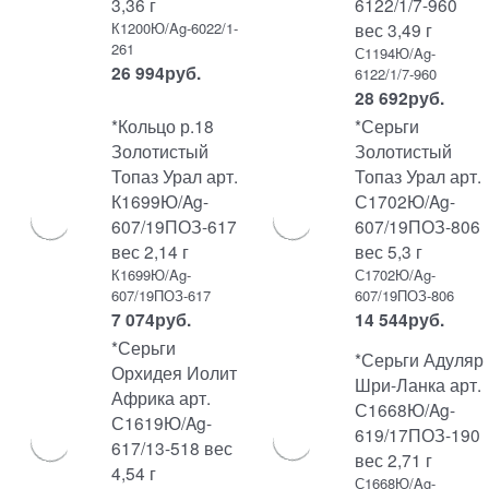
3,36 г
6122/1/7-960
К1200Ю/Ag-6022/1-
вес 3,49 г
261
С1194Ю/Ag-
26 994
руб.
6122/1/7-960
28 692
руб.
*Кольцо р.18
*Серьги
Золотистый
Золотистый
Топаз Урал арт.
Топаз Урал арт.
К1699Ю/Ag-
С1702Ю/Ag-
607/19ПОЗ-617
607/19ПОЗ-806
вес 2,14 г
вес 5,3 г
К1699Ю/Ag-
С1702Ю/Ag-
607/19ПОЗ-617
607/19ПОЗ-806
7 074
руб.
14 544
руб.
*Серьги
*Серьги Адуляр
Орхидея Иолит
Шри-Ланка арт.
Африка арт.
С1668Ю/Ag-
С1619Ю/Ag-
619/17ПОЗ-190
617/13-518 вес
вес 2,71 г
4,54 г
С1668Ю/Ag-