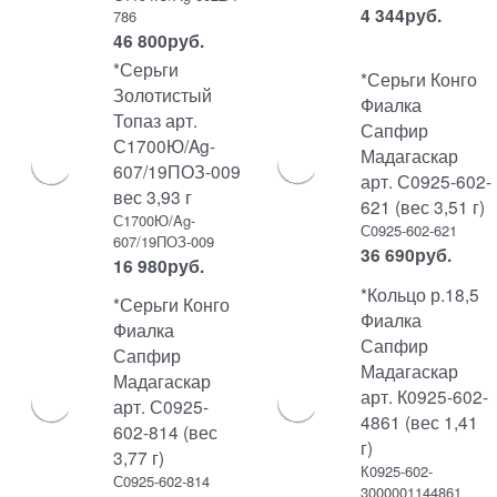
4 344
руб.
786
46 800
руб.
*Серьги
*Серьги Конго
Золотистый
Фиалка
Топаз арт.
Сапфир
С1700Ю/Ag-
Мадагаскар
607/19ПОЗ-009
арт. С0925-602-
вес 3,93 г
621 (вес 3,51 г)
С1700Ю/Ag-
С0925-602-621
607/19ПОЗ-009
36 690
руб.
16 980
руб.
*Кольцо р.18,5
*Серьги Конго
Фиалка
Фиалка
Сапфир
Сапфир
Мадагаскар
Мадагаскар
арт. К0925-602-
арт. С0925-
4861 (вес 1,41
602-814 (вес
г)
3,77 г)
К0925-602-
С0925-602-814
3000001144861