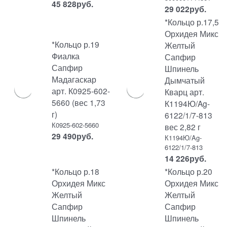
45 828
руб.
29 022
руб.
*Кольцо р.17,5
Орхидея Микс
*Кольцо р.19
Желтый
Фиалка
Сапфир
Сапфир
Шпинель
Мадагаскар
Дымчатый
арт. К0925-602-
Кварц арт.
5660 (вес 1,73
К1194Ю/Ag-
г)
6122/1/7-813
К0925-602-5660
вес 2,82 г
29 490
руб.
К1194Ю/Ag-
6122/1/7-813
14 226
руб.
*Кольцо р.18
*Кольцо р.20
Орхидея Микс
Орхидея Микс
Желтый
Желтый
Сапфир
Сапфир
Шпинель
Шпинель