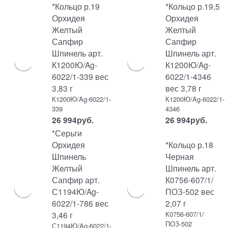
*Кольцо р.19
*Кольцо р.19,5
Орхидея
Орхидея
Желтый
Желтый
Сапфир
Сапфир
Шпинель арт.
Шпинель арт.
К1200Ю/Ag-
К1200Ю/Ag-
6022/1-339 вес
6022/1-4346
3,83 г
вес 3,78 г
К1200Ю/Ag-6022/1-
К1200Ю/Ag-6022/1-
339
4346
26 994
руб.
26 994
руб.
*Серьги
Орхидея
*Кольцо р.18
Шпинель
Черная
Желтый
Шпинель арт.
Сапфир арт.
К0756-607/1/
С1194Ю/Ag-
ПОЗ-502 вес
6022/1-786 вес
2,07 г
3,46 г
К0756-607/1/
ПОЗ-502
С1194Ю/Ag-6022/1-