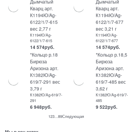
Дымчатый
Дымчатый
Кварц арт.
Кварц арт.
К1194Ю/Ag-
К1194Ю/Ag-
6122/1/7-615
6122/1/7-677
вес 2,77 г
вес 3,21 г
К1194Ю/Ag-
К1194Ю/Ag-
6122/1/7-615
6122/1/7-677
14 574
руб.
14 574
руб.
*Кольцо р.18
*Кольцо р.18,5
Бирюза
Бирюза
Аризона арт.
Аризона арт.
К1382Ю/Ag-
К1382Ю/Ag-
619/7-291 вес
619/7-485 вес
3,79 г
3,62 г
К1382Ю/Ag-619/7-
К1382Ю/Ag-619/7-
291
485
6 948
руб.
9 522
руб.
1
2
3
...
8
9
Следующая
Мы в соц сетях