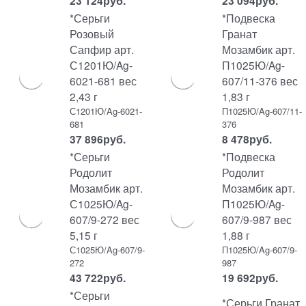
23 124
руб.
23 094
руб.
*Серьги
*Подвеска
Розовый
Гранат
Сапфир арт.
Мозамбик арт.
С1201Ю/Ag-
П1025Ю/Ag-
6021-681 вес
607/11-376 вес
2,43 г
1,83 г
С1201Ю/Ag-6021-
П1025Ю/Ag-607/11-
681
376
37 896
руб.
8 478
руб.
*Серьги
*Подвеска
Родолит
Родолит
Мозамбик арт.
Мозамбик арт.
С1025Ю/Ag-
П1025Ю/Ag-
607/9-272 вес
607/9-987 вес
5,15 г
1,88 г
С1025Ю/Ag-607/9-
П1025Ю/Ag-607/9-
272
987
43 722
руб.
19 692
руб.
*Серьги
*Серьги Гранат