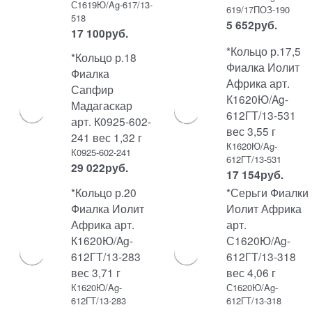
С1619Ю/Ag-617/13-
619/17ПОЗ-190
518
5 652
руб.
17 100
руб.
*Кольцо р.17,5
*Кольцо р.18
Фиалка Иолит
Фиалка
Африка арт.
Сапфир
К1620Ю/Ag-
Мадагаскар
612ГТ/13-531
арт. К0925-602-
вес 3,55 г
241 вес 1,32 г
К1620Ю/Ag-
К0925-602-241
612ГТ/13-531
29 022
руб.
17 154
руб.
*Кольцо р.20
*Серьги Фиалки
Фиалка Иолит
Иолит Африка
Африка арт.
арт.
К1620Ю/Ag-
С1620Ю/Ag-
612ГТ/13-283
612ГТ/13-318
вес 3,71 г
вес 4,06 г
К1620Ю/Ag-
С1620Ю/Ag-
612ГТ/13-283
612ГТ/13-318