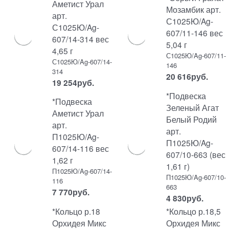
Аметист Урал
Мозамбик арт.
арт.
С1025Ю/Ag-
С1025Ю/Ag-
607/11-146 вес
607/14-314 вес
5,04 г
4,65 г
С1025Ю/Ag-607/11-
С1025Ю/Ag-607/14-
146
314
20 616
руб.
19 254
руб.
*Подвеска
*Подвеска
Зеленый Агат
Аметист Урал
Белый Родий
арт.
арт.
П1025Ю/Ag-
П1025Ю/Ag-
607/14-116 вес
607/10-663 (вес
1,62 г
1,61 г)
П1025Ю/Ag-607/14-
П1025Ю/Ag-607/10-
116
663
7 770
руб.
4 830
руб.
*Кольцо р.18
*Кольцо р.18,5
Орхидея Микс
Орхидея Микс