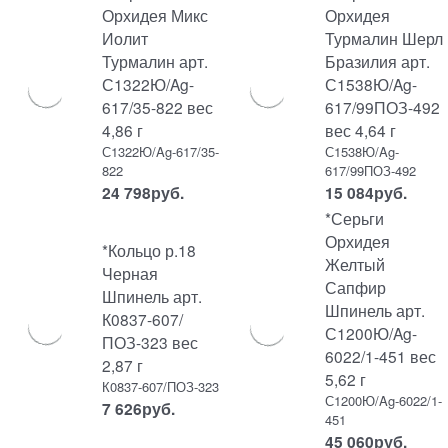
Орхидея Микс
Орхидея
Иолит
Турмалин Шерл
Турмалин арт.
Бразилия арт.
С1322Ю/Ag-
С1538Ю/Ag-
617/35-822 вес
617/99ПОЗ-492
4,86 г
вес 4,64 г
С1322Ю/Ag-617/35-
С1538Ю/Ag-
822
617/99ПОЗ-492
24 798
руб.
15 084
руб.
*Серьги
Орхидея
*Кольцо р.18
Желтый
Черная
Сапфир
Шпинель арт.
Шпинель арт.
К0837-607/
С1200Ю/Ag-
ПОЗ-323 вес
6022/1-451 вес
2,87 г
5,62 г
К0837-607/ПОЗ-323
С1200Ю/Ag-6022/1-
7 626
руб.
451
45 060
руб.