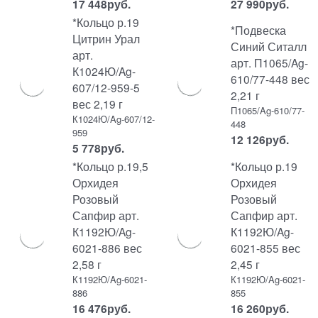
17 448
руб.
27 990
руб.
*Кольцо р.19
*Подвеска
Цитрин Урал
Синий Ситалл
арт.
арт. П1065/Ag-
К1024Ю/Ag-
610/77-448 вес
607/12-959-5
2,21 г
вес 2,19 г
П1065/Ag-610/77-
К1024Ю/Ag-607/12-
448
959
12 126
руб.
5 778
руб.
*Кольцо р.19,5
*Кольцо р.19
Орхидея
Орхидея
Розовый
Розовый
Сапфир арт.
Сапфир арт.
К1192Ю/Ag-
К1192Ю/Ag-
6021-886 вес
6021-855 вес
2,58 г
2,45 г
К1192Ю/Ag-6021-
К1192Ю/Ag-6021-
886
855
16 476
руб.
16 260
руб.