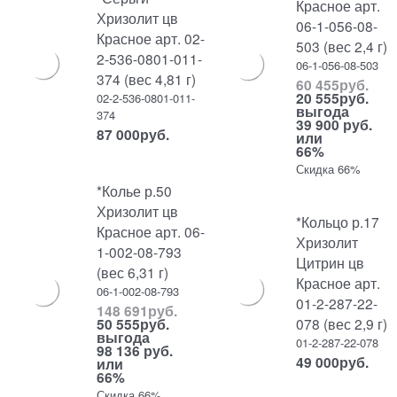
Красное арт.
Хризолит цв
06-1-056-08-
Красное арт. 02-
503 (вес 2,4 г)
2-536-0801-011-
06-1-056-08-503
374 (вес 4,81 г)
60 455
руб.
20 555
руб.
02-2-536-0801-011-
выгода
374
39 900 руб.
87 000
руб.
или
66%
Скидка 66%
*Колье р.50
Хризолит цв
*Кольцо р.17
Красное арт. 06-
Хризолит
1-002-08-793
Цитрин цв
(вес 6,31 г)
Красное арт.
06-1-002-08-793
01-2-287-22-
148 691
руб.
078 (вес 2,9 г)
50 555
руб.
выгода
01-2-287-22-078
98 136 руб.
49 000
руб.
или
66%
Скидка 66%