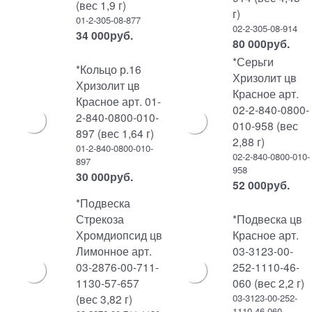
(вес 1,9 г)
г)
01-2-305-08-877
02-2-305-08-914
34 000
руб.
80 000
руб.
*Серьги
*Кольцо р.16
Хризолит цв
Хризолит цв
Красное арт.
Красное арт. 01-
02-2-840-0800-
2-840-0800-010-
010-958 (вес
897 (вес 1,64 г)
2,88 г)
01-2-840-0800-010-
02-2-840-0800-010-
897
958
30 000
руб.
52 000
руб.
*Подвеска
Стрекоза
*Подвеска цв
Хромдиопсид цв
Красное арт.
Лимонное арт.
03-3123-00-
03-2876-00-711-
252-1110-46-
1130-57-657
060 (вес 2,2 г)
(вес 3,82 г)
03-3123-00-252-
1110-46-060