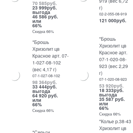
919 (вес 6,72
70 585
руб.
г)
23 999
руб.
выгода
02-2-055-08-919
46 586 руб.
121 000
руб.
или
66%
Скидка 66%
*Брошь
*Брошь
Хризолит цв
Хризолит цв
Красное арт.
Красное арт. 07-
07-1-020-08-
1-027-08-102
923 (вес 2,29
(вес 4,17 г)
г)
07-1-027-08-102
07-1-020-08-923
98 364
руб.
53 920
руб.
33 444
руб.
18 333
руб.
выгода
выгода
64 920 руб.
35 587 руб.
или
или
66%
66%
Скидка 66%
Скидка 66%
*Колье р.38-43
Хризолит цв
*Серьги