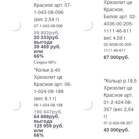
Хризолит цв
Красное арт. 07-
Красное,
1-043-08-096
Белое арт. 02-
(вес 2,54 г)
4036-00-205-
07-1-043-08-096
1111-46-611
59 802
руб.
20 333
руб.
вес 4,59 г
выгода
02-4036-00-205-
39 469 руб.
1111-46-611
или
66%
87 000
руб.
Скидка 66%
*Колье р.40
Хризолит цв
*Кольцо р.18,5
Красное арт. 06-
Хризолит цв
1-024-08-188
Красное арт.
(вес 8,1 г)
01-2-424-08-
06-1-024-08-188
357 (вес 2,54
190 847
руб.
г)
64 888
руб.
выгода
01-2-424-08-357
125 959 руб.
45 000
руб.
или
66%