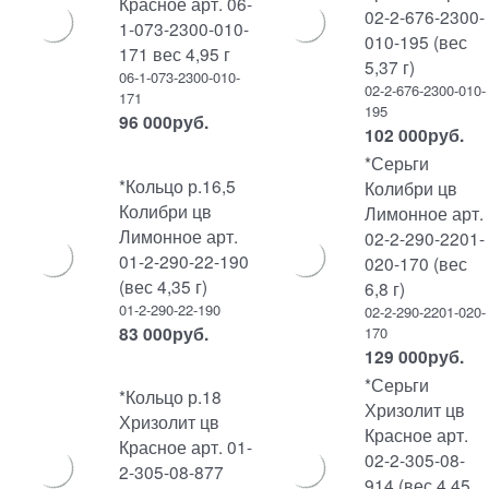
Красное арт. 06-
02-2-676-2300-
1-073-2300-010-
010-195 (вес
171 вес 4,95 г
5,37 г)
06-1-073-2300-010-
02-2-676-2300-010-
171
195
96 000
руб.
102 000
руб.
*Серьги
*Кольцо р.16,5
Колибри цв
Колибри цв
Лимонное арт.
Лимонное арт.
02-2-290-2201-
01-2-290-22-190
020-170 (вес
(вес 4,35 г)
6,8 г)
01-2-290-22-190
02-2-290-2201-020-
83 000
руб.
170
129 000
руб.
*Серьги
*Кольцо р.18
Хризолит цв
Хризолит цв
Красное арт.
Красное арт. 01-
02-2-305-08-
2-305-08-877
914 (вес 4,45