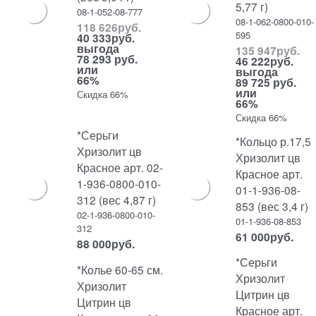
5,77 г)
08-1-052-08-777
08-1-062-0800-010-
118 626
руб.
595
40 333
руб.
выгода
135 947
руб.
78 293 руб.
46 222
руб.
или
выгода
66%
89 725 руб.
или
Скидка 66%
66%
Скидка 66%
*Серьги
*Кольцо р.17,5
Хризолит цв
Хризолит цв
Красное арт. 02-
Красное арт.
1-936-0800-010-
01-1-936-08-
312 (вес 4,87 г)
853 (вес 3,4 г)
02-1-936-0800-010-
01-1-936-08-853
312
61 000
руб.
88 000
руб.
*Серьги
*Колье 60-65 см.
Хризолит
Хризолит
Цитрин цв
Цитрин цв
Красное арт.