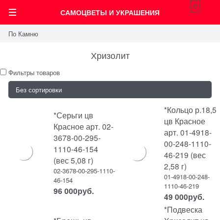
0
САМОЦВЕТЫ И УКРАШЕНИЯ
По Камню
Хризолит
Фильтры товаров
*Кольцо р.18,5
*Серьги цв
цв Красное
Красное арт. 02-
арт. 01-4918-
3678-00-295-
00-248-1110-
1110-46-154
46-219 (вес
(вес 5,08 г)
2,58 г)
02-3678-00-295-1110-
01-4918-00-248-
46-154
1110-46-219
96 000
руб.
49 000
руб.
*Подвеска