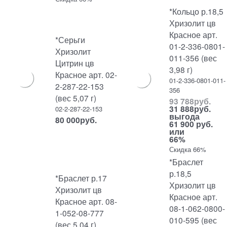
*Кольцо р.18,5
Хризолит цв
Красное арт.
*Серьги
01-2-336-0801-
Хризолит
011-356 (вес
Цитрин цв
3,98 г)
Красное арт. 02-
01-2-336-0801-011-
2-287-22-153
356
(вес 5,07 г)
93 788
руб.
31 888
руб.
02-2-287-22-153
выгода
80 000
руб.
61 900 руб.
или
66%
Скидка 66%
*Браслет
р.18,5
*Браслет р.17
Хризолит цв
Хризолит цв
Красное арт.
Красное арт. 08-
08-1-062-0800-
1-052-08-777
010-595 (вес
(вес 5,04 г)