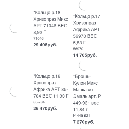
*Кольцо р.18
*Кольцо р.17
Хризопраз Микс
Хризопраз
АРТ 71046 ВЕС
Африка АРТ
8,92 Г
56970 ВЕС
71046
5,83 Г
29 408
руб.
56970
14 705
руб.
*Кольцо р.18
*Брошь-
Хризопраз
Кулон Микс
Африка АРТ 85-
Марказит
784 ВЕС 11,33 Г
Эмаль арт. Р
85-784
449-931 вес
26 470
руб.
11,84 г
Р 449-931
7 270
руб.