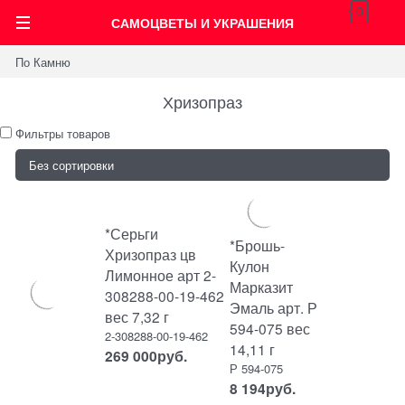
0
САМОЦВЕТЫ И УКРАШЕНИЯ
По Камню
Хризопраз
Фильтры товаров
*Серьги
*Брошь-
Хризопраз цв
Кулон
Лимонное арт 2-
Марказит
308288-00-19-462
Эмаль арт. Р
вес 7,32 г
594-075 вес
2-308288-00-19-462
14,11 г
269 000
руб.
Р 594-075
8 194
руб.