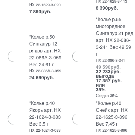
НХ 22-1629-3-113
НХ 22-1629-3-020
8 390
руб.
7 890
руб.
*Колье р.55
многорядное
Сингапур 21 ряд
*Колье р.50
арт. НХ 22-086-
Сингапур 12
3-241 Вес 49,59
рядов арт. НХ
г
22-086А-3-059
НХ 22-086-3-241
Вес 24,61 г
49 590
руб.
НХ 22-086А-3-059
32 233
руб.
выгода
24 690
руб.
17 357 руб.
или
35%
Скидка 35%
*Колье р.40
*Колье р.40
Якорь арт. НХ
Снейк арт. НХ
22-1624-3-083
22-1625-3-896
Вес 3,5 г
Вес 7,45 г
НХ 22-1624-3-083
НХ 22-1625-3-896