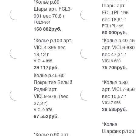
*Колье р.80
Шары арт.
Шары арт. FCL3-
FCL1PL-195
901 вес 70,8 г
вес 18,61 г
FCL3-901
FCL1PL-195
168 882
руб.
50 000
руб.
*Колье р.100 арт.
*Колье р.40-45
VICL4-895 вес
арт. VICL6-680
13,12 г
вес 47,31 г
VICL4-895
VICL6-680
29 117
руб.
75 705
руб.
Колье р.45-60
Покрытие Белый
*Колье р.80
Родий арт.
арт. VICL7-956
VICL9-978, (вес
вес 10,57 г
27,2 г)
VICL7-956
28 535
руб.
VICL9-978
67 552
руб.
*Колье
Шарфик р.100
*Колье р.90 арт.