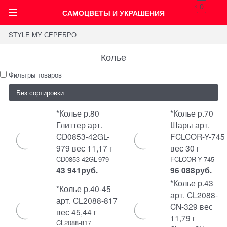
0
САМОЦВЕТЫ И УКРАШЕНИЯ
STYLE MY СЕРЕБРО
Колье
Фильтры товаров
*Колье р.80
*Колье p.70
Глиттер арт.
Шары арт.
CD0853-42GL-
FCLCOR-Y-745
979 вес 11,17 г
вес 30 г
CD0853-42GL-979
FCLCOR-Y-745
43 941
руб.
96 088
руб.
*Колье р.43
*Колье р.40-45
арт. CL2088-
арт. CL2088-817
CN-329 вес
вес 45,44 г
11,79 г
CL2088-817