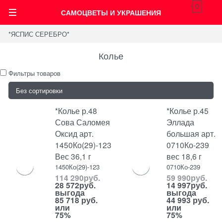
0
САМОЦВЕТЫ И УКРАШЕНИЯ
*ЯСПИС СЕРЕБРО*
Колье
Фильтры товаров
*Колье р.48
*Колье р.45
Сова Саломея
Эллада
Оксид арт.
большая арт.
1450Ко(29)-123
0710Ко-239
Вес 36,1 г
вес 18,6 г
1450Ко(29)-123
0710Ко-239
114 290
руб.
59 990
руб.
28 572
руб.
14 997
руб.
выгода
выгода
85 718 руб.
44 993 руб.
или
или
75%
75%