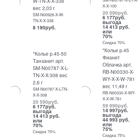
W-TN-X-X-338
X-X-100
вес 2,03 г
20 590
руб.
SM-N00926-X-W-
6 177
руб.
TN-X-X-338
выгода
14 413 руб.
8 190
руб.
или
70%
Скидка 70%
*Колье р.45
*Колье р.45-50
Фианит
Танзанит арт.
Облачка арт.
SM-N00787-X-L-
RB-N00330-X-
TN-X-X-308 вес
WY-X-X-W-781
2,6 г
вес 11,49 г
SM-N00787-X-L-TN-
RB-N00330-X-WY-
X-X-308
X-X-W-781
20 590
руб.
59 990
руб.
6 177
руб.
14 997
руб.
выгода
выгода
14 413 руб.
44 993 руб.
или
или
70%
75%
Скидка 70%
Скидка 75%