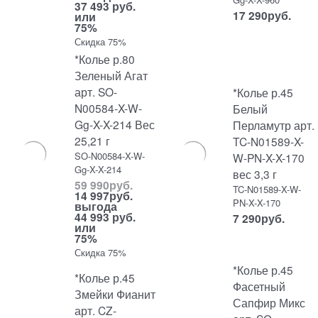
37 493 руб.
17 290
руб.
или
75%
Скидка 75%
*Колье р.80
Зеленый Агат
арт. SO-
*Колье р.45
N00584-X-W-
Белый
Gg-X-X-214 Вес
Перламутр арт.
25,21 г
TC-N01589-X-
SO-N00584-X-W-
W-PN-X-X-170
Gg-X-X-214
вес 3,3 г
59 990
руб.
TC-N01589-X-W-
14 997
руб.
PN-X-X-170
выгода
44 993 руб.
7 290
руб.
или
75%
Скидка 75%
*Колье р.45
*Колье р.45
Фасетный
Змейки Фианит
Сапфир Микс
арт. CZ-