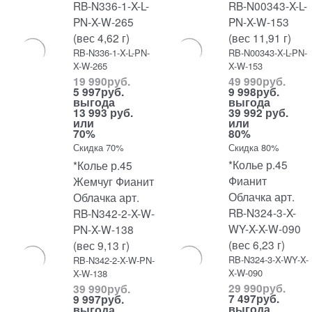
RB-N336-1-X-L-
RB-N00343-X-L-
PN-X-W-265
PN-X-W-153
(вес 4,62 г)
(вес 11,91 г)
RB-N336-1-X-L-PN-
RB-N00343-X-L-PN-
X-W-265
X-W-153
19 990
руб.
49 990
руб.
5 997
руб.
9 998
руб.
выгода
выгода
13 993 руб.
39 992 руб.
или
или
70%
80%
Скидка 70%
Скидка 80%
*Колье р.45
*Колье р.45
Фианит
Жемчуг Фианит
Облачка арт.
Облачка арт.
RB-N324-3-X-
RB-N342-2-X-W-
WY-X-X-W-090
PN-X-W-138
(вес 6,23 г)
(вес 9,13 г)
RB-N324-3-X-WY-X-
RB-N342-2-X-W-PN-
X-W-090
X-W-138
29 990
руб.
39 990
руб.
7 497
руб.
9 997
руб.
выгода
выгода