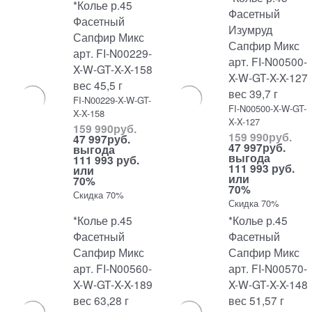
*Колье р.45
Фасетный
Фасетный
Изумруд
Сапфир Микс
Сапфир Микс
арт. FI-N00229-
арт. FI-N00500-
X-W-GT-X-X-158
X-W-GT-X-X-127
вес 45,5 г
вес 39,7 г
FI-N00229-X-W-GT-
FI-N00500-X-W-GT-
X-X-158
X-X-127
159 990
руб.
159 990
руб.
47 997
руб.
47 997
руб.
выгода
выгода
111 993 руб.
111 993 руб.
или
или
70%
70%
Скидка 70%
Скидка 70%
*Колье р.45
*Колье р.45
Фасетный
Фасетный
Сапфир Микс
Сапфир Микс
арт. FI-N00560-
арт. FI-N00570-
X-W-GT-X-X-189
X-W-GT-X-X-148
вес 63,28 г
вес 51,57 г