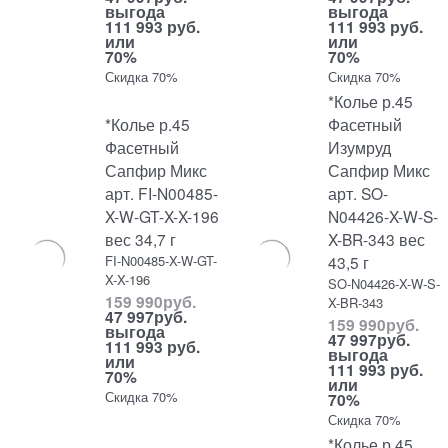
выгода
выгода
111 993 руб.
111 993 руб.
или
или
70%
70%
Скидка 70%
Скидка 70%
*Колье р.45
*Колье р.45
Фасетный
Фасетный
Изумруд
Сапфир Микс
Сапфир Микс
арт. FI-N00485-
арт. SO-
X-W-GT-X-X-196
N04426-X-W-S-
вес 34,7 г
X-BR-343 вес
FI-N00485-X-W-GT-
43,5 г
X-X-196
SO-N04426-X-W-S-
159 990
руб.
X-BR-343
47 997
руб.
159 990
руб.
выгода
47 997
руб.
111 993 руб.
выгода
или
111 993 руб.
70%
или
Скидка 70%
70%
Скидка 70%
*Колье р.45