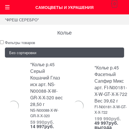
0
САМОЦВЕТЫ И УКРАШЕНИЯ
*ФРЕШ СЕРЕБРО*
Колье
Фильтры товаров
*Колье р.45
*Колье р.45
Серый
Фасетный
Кошачий Глаз
Сапфир Микс
иск арт. NS-
арт. FI-N00181-
N00088-X-W-
X-W-GT-X-X-722
GR-X-X-320 вес
Вес 39,62 г
28,50 г
FI-N00181-X-W-GT-
NS-N00088-X-W-
X-X-722
GR-X-X-320
199 990
руб.
59 990
руб.
49 997
руб.
14 997
руб.
выгода