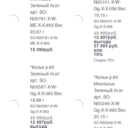
N00101-X-W-
Зеленый Агат
Gg-X-X-056 Вес
арт. SO-
19,15 г
N35781-X-W-
SO-N00101-X-W-
ME-X-X-902 Вес
Gg-X-X-056
20,67 г
49 990
руб.
12 497
руб.
SO-N35781-X-W-
выгода
ME-X-X-902
37 493 руб.
15 390
руб.
или
75%
Скидка 75%
*Колье р.60
Зеленый Агат
*Колье р.80
арт. SO-
Монпасье
N00587-X-W-
Зеленый Агат
Gg-X-X-063 Вес
арт. SO-
18,88 г
N00249-X-W-
SO-N00587-X-W-
Gg-X-X-960 Вес
Gg-X-X-063
20,15 г
49 990
руб.
12 497
руб.
SO-N00249-X-W-
выгода
Gg-X-X-960