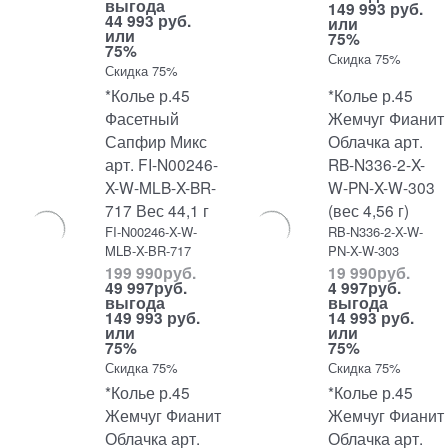
выгода
149 993 руб.
44 993 руб.
или
или
75%
75%
Скидка 75%
Скидка 75%
*Колье р.45
*Колье р.45
Фасетный
Жемчуг Фианит
Сапфир Микс
Облачка арт.
арт. FI-N00246-
RB-N336-2-X-
X-W-MLB-X-BR-
W-PN-X-W-303
717 Вес 44,1 г
(вес 4,56 г)
FI-N00246-X-W-
RB-N336-2-X-W-
MLB-X-BR-717
PN-X-W-303
199 990
руб.
19 990
руб.
49 997
руб.
4 997
руб.
выгода
выгода
149 993 руб.
14 993 руб.
или
или
75%
75%
Скидка 75%
Скидка 75%
*Колье р.45
*Колье р.45
Жемчуг Фианит
Жемчуг Фианит
Облачка арт.
Облачка арт.