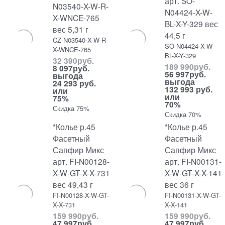
арт. SO-
N03540-X-W-R-
N04424-X-W-
X-WNCE-765
BL-X-Y-329 вес
вес 5,31 г
44,5 г
CZ-N03540-X-W-R-
SO-N04424-X-W-
X-WNCE-765
BL-X-Y-329
32 390
руб.
189 990
руб.
8 097
руб.
56 997
руб.
выгода
выгода
24 293 руб.
132 993 руб.
или
или
75%
70%
Скидка 75%
Скидка 70%
*Колье р.45
*Колье р.45
Фасетный
Фасетный
Сапфир Микс
Сапфир Микс
арт. FI-N00128-
арт. FI-N00131-
X-W-GT-X-X-731
X-W-GT-X-X-141
вес 49,43 г
вес 36 г
FI-N00128-X-W-GT-
FI-N00131-X-W-GT-
X-X-731
X-X-141
159 990
руб.
159 990
руб.
47 997
руб.
47 997
руб.