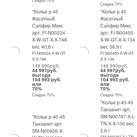
Скидка 70%
Скидка 70%
*Колье р.45
*Колье р.45
Фасетный
Фасетный
Сапфир Микс
Сапфир Микс
арт. FI-N00224-
арт. FI-N00450-
X-W-GT-X-X-748
X-W-GT-X-X-134
вес 40,8 г
вес 38,9 г
FI-N00224-X-W-GT-
FI-N00450-X-W-GT-
X-X-748
X-X-134
149 990
руб.
149 990
руб.
44 997
руб.
44 997
руб.
выгода
выгода
104 993 руб.
104 993 руб.
или
или
70%
70%
Скидка 70%
Скидка 70%
*Колье р.40-45
Танзанит арт.
SM-N00787-X-L-
*Колье р.40-45
TN-X-X-100 вес
Танзанит арт
2,6 г
SM-N00926-X-
SM-N00787-X-L-TN-