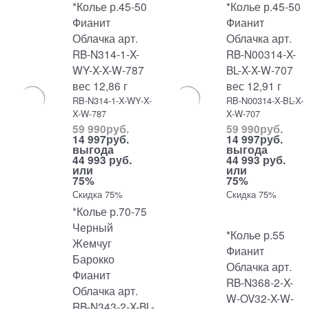
*Колье р.45-50
*Колье р.45-50
Фианит
Фианит
Облачка арт.
Облачка арт.
RB-N314-1-X-
RB-N00314-X-
WY-X-X-W-787
BL-X-X-W-707
вес 12,86 г
вес 12,91 г
RB-N314-1-X-WY-X-
RB-N00314-X-BL-X-
X-W-787
X-W-707
59 990
руб.
59 990
руб.
14 997
руб.
14 997
руб.
выгода
выгода
44 993 руб.
44 993 руб.
или
или
75%
75%
Скидка 75%
Скидка 75%
*Колье р.70-75
Черный
*Колье р.55
Жемчуг
Фианит
Барокко
Облачка арт.
Фианит
RB-N368-2-X-
Облачка арт.
W-OV32-X-W-
RB-N343-2-X-BL-