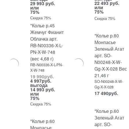
22 493 руб.
29 993 руб.
или
или
75%
75%
Скидка 75%
Скидка 75%
*Колье р.45
Жемчуг Фианит
*Колье р.80
Облачка арт.
Монпасье
RB-N00336-X-L-
Зеленый Агат
PN-X-W-748
арт. SO-
(вес 4,68 г)
N00248-X-W-
RB-N00336-X-L-PN-
Gg-X-X-028 Вес
X-W-748
21,46 г
19 990
руб.
4 997
руб.
SO-N00248-X-W-
выгода
Gg-X-X-028
14 993 руб.
17 490
руб.
или
75%
Скидка 75%
*Колье р.60
Зеленый Агат
*Колье р.60
арт. SO-
Монпасье