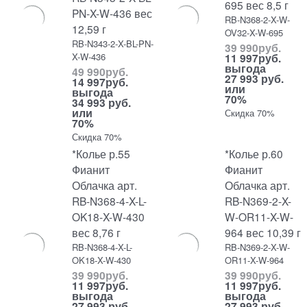
695 вес 8,5 г
PN-X-W-436 вес
RB-N368-2-X-W-
12,59 г
OV32-X-W-695
RB-N343-2-X-BL-PN-
39 990
руб.
X-W-436
11 997
руб.
выгода
49 990
руб.
27 993 руб.
14 997
руб.
или
выгода
70%
34 993 руб.
или
Скидка 70%
70%
Скидка 70%
*Колье р.55
*Колье р.60
Фианит
Фианит
Облачка арт.
Облачка арт.
RB-N368-4-X-L-
RB-N369-2-X-
OK18-X-W-430
W-OR11-X-W-
вес 8,76 г
964 вес 10,39 г
RB-N368-4-X-L-
RB-N369-2-X-W-
OK18-X-W-430
OR11-X-W-964
39 990
руб.
39 990
руб.
11 997
руб.
11 997
руб.
выгода
выгода
27 993 руб.
27 993 руб.