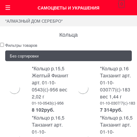
0
САМОЦВЕТЫ И УКРАШЕНИЯ
*АЛМАЗНЫЙ ДОМ СЕРЕБРО*
Кольца
Фильтры товаров
*Кольцо р.15,5
*Кольцо р.16
Желтый Фианит
Танзанит арт.
арт. 01-10-
01-10-
0543(с)-956 вес
0307/7(с)-183
2,02 г
вес 1,44 г
01-10-0543(с)-956
01-10-0307/7(с)-183
8 102
руб.
7 314
руб.
*Кольцо р.16,5
*Кольцо р.16,5
Танзанит арт.
Танзанит арт.
01-10-
01-10-