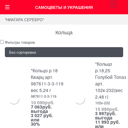
0
САМОЦВЕТЫ И УКРАШЕНИЯ
*НИАГАРА СЕРЕБРО*
Кольца
Фильтры товаров
*Кольцо
*Кольцо р.18
р.18,25
Кварц арт.
Голубой Топаз
987611-3-3-119
арт.
вес 5,24 г
102к-232(вес
987611-3-3-119
2,48 г)
10 090
руб.
102к-232
7 063
руб.
15 990
руб.
выгода
3 997
руб.
3 027 руб.
выгода
или
11 993 руб.
30%
или