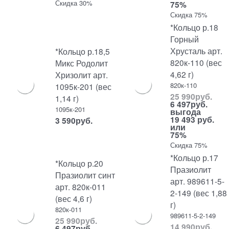
Скидка 30%
75%
Скидка 75%
*Кольцо р.18
Горный
Хрусталь арт.
*Кольцо р.18,5
820к-110 (вес
Микс Родолит
4,62 г)
Хризолит арт.
820к-110
1095к-201 (вес
25 990
руб.
1,14 г)
6 497
руб.
1095к-201
выгода
19 493 руб.
3 590
руб.
или
75%
Скидка 75%
*Кольцо р.17
*Кольцо р.20
Празиолит
Празиолит синт
арт. 989611-5-
арт. 820к-011
2-149 (вес 1,88
(вес 4,6 г)
г)
820к-011
989611-5-2-149
25 990
руб.
14 990
руб.
6 497
руб.