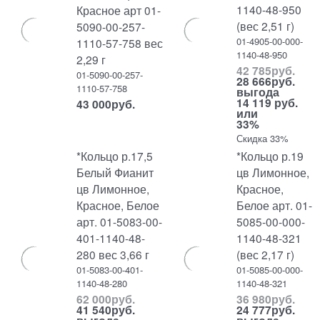
1140-48-950
Красное арт 01-
(вес 2,51 г)
5090-00-257-
01-4905-00-000-
1110-57-758 вес
1140-48-950
2,29 г
42 785
руб.
01-5090-00-257-
28 666
руб.
1110-57-758
выгода
14 119 руб.
43 000
руб.
или
33%
Скидка 33%
*Кольцо р.17,5
*Кольцо р.19
Белый Фианит
цв Лимонное,
цв Лимонное,
Красное,
Красное, Белое
Белое арт. 01-
арт. 01-5083-00-
5085-00-000-
401-1140-48-
1140-48-321
280 вес 3,66 г
(вес 2,17 г)
01-5083-00-401-
01-5085-00-000-
1140-48-280
1140-48-321
62 000
руб.
36 980
руб.
41 540
руб.
24 777
руб.