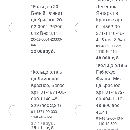
*Кольцо р.20
Лепесток
Белый Фианит
Янтарь цв
цв Красное 20-
Красное арт
02-0001-26300-
01-4862-00-
642 Вес 3,11 г
271-1110-46-
20-02-0001-26300-
415 вес 2,84 г
642
01-4862-00-271-
52 000
руб.
1110-46-415
48 000
руб.
*Кольцо р.19,5
*Кольцо р.18,5
Гибискус
цв Лимонное,
Фианит Микс
Красное, Белое
цв Красное
арт. 01-4871-00-
арт. 01-4872-
000-1140-48-
00-404-1110-
829 (вес 2,2 г)
48-600 вес
01-4871-00-000-
4,34 г
1140-48-829
01-4872-00-404-
37 479
руб.
1110-48-600
25 111
руб.
73 000
руб.