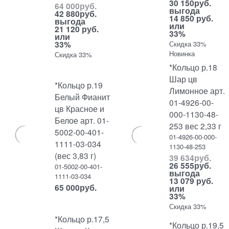
30 150
руб.
64 000
руб.
выгода
42 880
руб.
14 850 руб.
выгода
или
21 120 руб.
33%
или
33%
Скидка 33%
Новинка
Скидка 33%
*Кольцо р.18
Шар цв
*Кольцо р.19
Лимонное арт.
Белый Фианит
01-4926-00-
цв Красное и
000-1130-48-
Белое арт. 01-
253 вес 2,33 г
5002-00-401-
01-4926-00-000-
1111-03-034
1130-48-253
(вес 3,83 г)
39 634
руб.
26 555
руб.
01-5002-00-401-
выгода
1111-03-034
13 079 руб.
65 000
руб.
или
33%
Скидка 33%
*Кольцо р.17,5
*Кольцо р.19,5