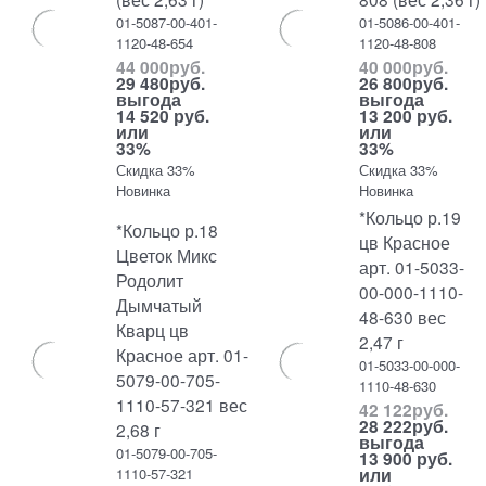
01-5087-00-401-
01-5086-00-401-
1120-48-654
1120-48-808
44 000
руб.
40 000
руб.
29 480
руб.
26 800
руб.
выгода
выгода
14 520 руб.
13 200 руб.
или
или
33%
33%
Скидка 33%
Скидка 33%
Новинка
Новинка
*Кольцо р.19
*Кольцо р.18
цв Красное
Цветок Микс
арт. 01-5033-
Родолит
00-000-1110-
Дымчатый
48-630 вес
Кварц цв
2,47 г
Красное арт. 01-
01-5033-00-000-
5079-00-705-
1110-48-630
1110-57-321 вес
42 122
руб.
28 222
руб.
2,68 г
выгода
01-5079-00-705-
13 900 руб.
или
1110-57-321