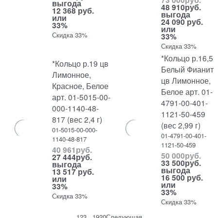
выгода
48 910
руб.
12 368 руб.
выгода
или
24 090 руб.
33%
или
Скидка 33%
33%
Скидка 33%
*Кольцо р.16,5
*Кольцо р.19 цв
Белый Фианит
Лимонное,
цв Лимонное,
Красное, Белое
Белое арт. 01-
арт. 01-5015-00-
4791-00-401-
000-1140-48-
1121-50-459
817 (вес 2,4 г)
(вес 2,99 г)
01-5015-00-000-
01-4791-00-401-
1140-48-817
1121-50-459
40 961
руб.
50 000
руб.
27 444
руб.
33 500
руб.
выгода
выгода
13 517 руб.
16 500 руб.
или
или
33%
33%
Скидка 33%
Скидка 33%
1
2
3
...
19
20
Следующая