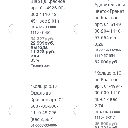
Шар цв Красное
Удивительный
арт. 01-4926-00-
цветок Гранат
000-1110-48-
цв Красное
451 вес 2,01 г
арт. 01-5149-
01-4926-00-000-
00-204-1110-
1110-48-451
57-654 вес
34 327
руб.
22 999
руб.
3,28 г
выгода
01-5149-00-204-
11 328 руб.
или
1110-57-654
33%
62 000
руб.
Скидка 33%
*Кольцо р.19
цв Красное
арт. 01-4994-
*Кольцо р.17
00-000-1110-
Эмаль цв
48-617 вес
Красное арт. 01-
2,74 г
5037-00-000-
01-4994-00-000-
1110-48-226
1110-48-617
(вес 2,58 г)
46 600
руб.
01-5037-00-000-
31 222
руб.