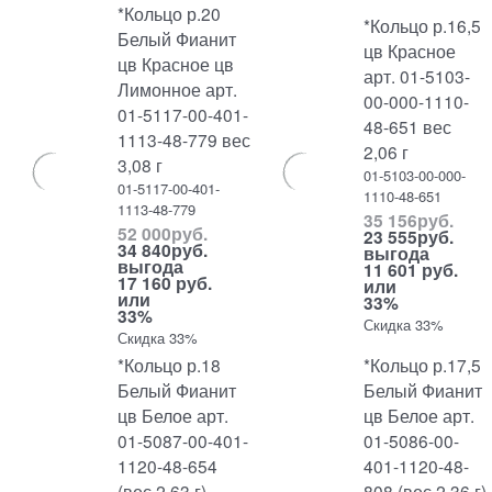
*Кольцо р.20
*Кольцо р.16,5
Белый Фианит
цв Красное
цв Красное цв
арт. 01-5103-
Лимонное арт.
00-000-1110-
01-5117-00-401-
48-651 вес
1113-48-779 вес
2,06 г
3,08 г
01-5103-00-000-
01-5117-00-401-
1110-48-651
1113-48-779
35 156
руб.
52 000
руб.
23 555
руб.
34 840
руб.
выгода
выгода
11 601 руб.
17 160 руб.
или
или
33%
33%
Скидка 33%
Скидка 33%
*Кольцо р.18
*Кольцо р.17,5
Белый Фианит
Белый Фианит
цв Белое арт.
цв Белое арт.
01-5087-00-401-
01-5086-00-
1120-48-654
401-1120-48-
(вес 2,63 г)
808 (вес 2,36 г)