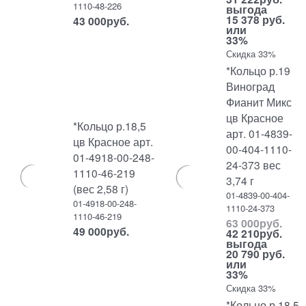
1110-48-226
выгода
15 378 руб.
43 000
руб.
или
33%
Скидка 33%
*Кольцо р.19
Виноград
Фианит Микс
цв Красное
*Кольцо р.18,5
арт. 01-4839-
цв Красное арт.
00-404-1110-
01-4918-00-248-
24-373 вес
1110-46-219
3,74 г
(вес 2,58 г)
01-4839-00-404-
01-4918-00-248-
1110-24-373
1110-46-219
63 000
руб.
49 000
руб.
42 210
руб.
выгода
20 790 руб.
или
33%
Скидка 33%
*Кольцо р.18,5