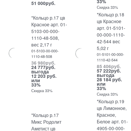
33%
51 000
руб.
Скидка 33%
*Кольцо р.18
*Кольцо р.17 цв
цв Красное
Красное арт. 01-
арт. 01-5101-
5103-00-000-
00-000-1110-
1110-48-508,
42-544 вес
вес 2,17 г
5,02 г
01-5103-00-000-
01-5101-00-000-
1110-48-508
1110-42-544
36 980
руб.
85 406
руб.
24 777
руб.
57 222
руб.
выгода
выгода
12 203 руб.
28 184 руб.
или
или
33%
33%
Скидка 33%
Скидка 33%
*Кольцо р.19
цв Лимонное,
Красное,
*Кольцо р.17
Белое арт. 01-
Микс Родолит
4905-00-000-
Аметист цв