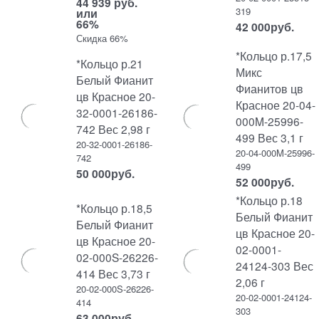
44 939 руб.
319
или
66%
42 000
руб.
Скидка 66%
*Кольцо р.17,5
*Кольцо р.21
Микс
Белый Фианит
Фианитов цв
цв Красное 20-
Красное 20-04-
32-0001-26186-
000M-25996-
742 Вес 2,98 г
499 Вес 3,1 г
20-32-0001-26186-
20-04-000M-25996-
742
499
50 000
руб.
52 000
руб.
*Кольцо р.18
*Кольцо р.18,5
Белый Фианит
Белый Фианит
цв Красное 20-
цв Красное 20-
02-0001-
02-000S-26226-
24124-303 Вес
414 Вес 3,73 г
2,06 г
20-02-000S-26226-
20-02-0001-24124-
414
303
63 000
руб.