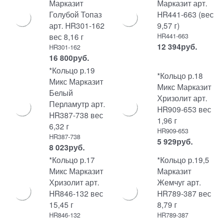
Марказит
Марказит арт.
Голубой Топаз
HR441-663 (вес
арт. HR301-162
9,57 г)
вес 8,16 г
HR441-663
12 394
руб.
HR301-162
16 800
руб.
*Кольцо р.19
*Кольцо р.18
Микс Марказит
Микс Марказит
Белый
Хризолит арт.
Перламутр арт.
HR909-653 вес
HR387-738 вес
1,96 г
6,32 г
HR909-653
HR387-738
5 929
руб.
8 023
руб.
*Кольцо р.17
*Кольцо р.19,5
Микс Марказит
Марказит
Хризолит арт.
Жемчуг арт.
HR846-132 вес
HR789-387 вес
15,45 г
8,79 г
HR846-132
HR789-387