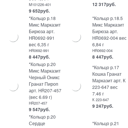
12 317
руб.
M101226-401
9 652
руб.
*Кольцо р.18
*Кольцо р.18.5
Микс Марказит
Микс Марказит
Бирюза арт.
Бирюза арт.
HR0692-991
HR0692-004 вес
вес 6,35 г
6,84 г
HR0692-991
HR0692-004
8 447
руб.
8 447
руб.
*Кольцо р.20
*Кольцо р.17
Микс Марказит
Кошка Гранат
Черный Оникс
Марказит арт. К
Гранат Пироп
223-647 вес
арт. HR207-457
7.46 г
(вес 6.69 г)
К 223-647
HR207-457
9 247
руб.
9 547
руб.
*Кольцо р.20
Сердце
*Кольцо р.21