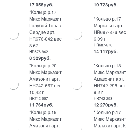
17 058
руб.
10 723
руб.
*Кольцо р.17
Микс Марказит
*Кольцо р.17
Голубой Топаз
Марказит арт.
Сердце арт.
HR687-876 вес
HR676-842 вес
6,09 г
8.67 г
HR687-876
14 117
руб.
HR676-842
8 329
руб.
*Кольцо р.20
*Кольцо р.18
Микс Марказит
Микс Марказит
Амазонит арт.
Амазонит арт.
HR742-667 вес
HR742-298 вес
10,42 г
9,2 г
HR742-667
HR742-298
11 764
руб.
12 270
руб.
*Кольцо р.19
*Кольцо р.17
Микс Марказит
Микс Марказит
Амазонит арт.
Малахит арт. К