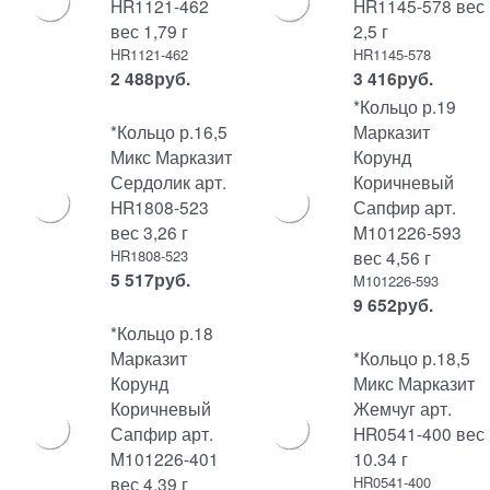
HR1121-462
HR1145-578 вес
вес 1,79 г
2,5 г
HR1121-462
HR1145-578
2 488
руб.
3 416
руб.
*Кольцо р.19
*Кольцо р.16,5
Марказит
Микс Марказит
Корунд
Сердолик арт.
Коричневый
HR1808-523
Сапфир арт.
вес 3,26 г
M101226-593
HR1808-523
вес 4,56 г
5 517
руб.
M101226-593
9 652
руб.
*Кольцо р.18
Марказит
*Кольцо р.18,5
Корунд
Микс Марказит
Коричневый
Жемчуг арт.
Сапфир арт.
HR0541-400 вес
M101226-401
10.34 г
вес 4,39 г
HR0541-400