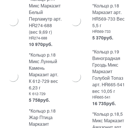
Микс Марказит
*Кольцо р.18
Белый
Марказит арт.
Перламутр арт.
HR569-733 Вес
HR274-688
5,5 г
(вес 9,69 г)
HR569-733
5 370
руб.
HR274-688
10 970
руб.
*Кольцо р.19
*Кольцо р.18
Виноградная
Микс Лунный
Гроздь Микс
Камень
Марказит
Марказит арт.
Голубой Топаз
К 612-729 вес
арт. HR665-541
6,23 г
вес 10,05 г
К 612-729
HR665-541
5 758
руб.
16 735
руб.
*Кольцо р.18
*Кольцо р.18,5
Жар Птица
Микс Марказит
Марказит
Амазонит арт.