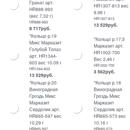
Гранат арт.
HR1307-813 вес
HR888-993
9,98 г
(вес 7,32 г)
HR1307-813
HR888-993
13 529
руб.
8 717
руб.
*Кольцо р.19
*Кольцо р.17,5
Микс Марказит
Марказит арт.
Голубой Топаз
HR1002-700
арт. HR1344-
Вес 2,46 г
603 вес 10.09 г
HR1002-700
HR1344-603
3 562
руб.
13 529
руб.
*Кольцо р.20
*Кольцо р.18
Виноградная
Виноградная
Гроздь Микс
Гроздь Микс
Марказит
Марказит
Сердолик арт.
Сердолик арт.
HR665-597 вес
HR665-573 вес
10,29 г
10,16 г
HR665-597
HR665-573