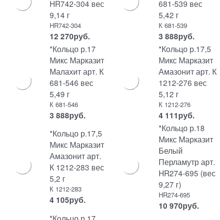
HR742-304 вес
681-539 вес
9,14 г
5,42 г
HR742-304
К 681-539
12 270
руб.
3 888
руб.
*Кольцо р.17
*Кольцо р.17,5
Микс Марказит
Микс Марказит
Малахит арт. К
Амазонит арт. К
681-546 вес
1212-276 вес
5,49 г
5,12 г
К 681-546
К 1212-276
3 888
руб.
4 111
руб.
*Кольцо р.18
*Кольцо р.17,5
Микс Марказит
Микс Марказит
Белый
Амазонит арт.
Перламутр арт.
К 1212-283 вес
HR274-695 (вес
5,2 г
9,27 г)
К 1212-283
HR274-695
4 105
руб.
10 970
руб.
*Кольцо р.17