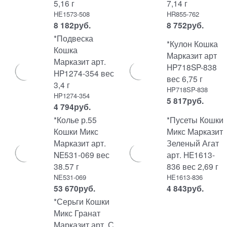
5,16 г
7,14 г
HE1573-508
HR855-762
8 182
руб.
8 752
руб.
*Подвеска
*Кулон Кошка
Кошка
Марказит арт
Марказит арт.
HP718SP-838
HP1274-354 вес
вес 6,75 г
3,4 г
HP718SP-838
HP1274-354
5 817
руб.
4 794
руб.
*Колье р.55
*Пусеты Кошки
Кошки Микс
Микс Марказит
Марказит арт.
Зеленый Агат
NE531-069 вес
арт. HE1613-
38.57 г
836 вес 2,69 г
NE531-069
HE1613-836
53 670
руб.
4 843
руб.
*Серьги Кошки
Микс Гранат
Марказит арт. С