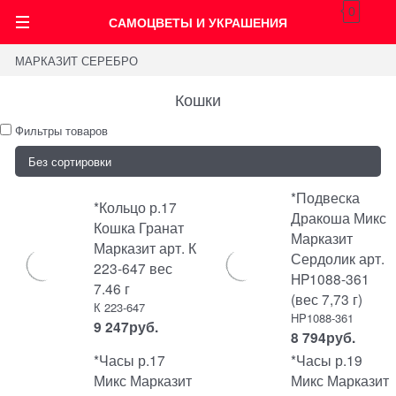
0
САМОЦВЕТЫ И УКРАШЕНИЯ
МАРКАЗИТ СЕРЕБРО
Кошки
Фильтры товаров
*Подвеска
*Кольцо р.17
Дракоша Микс
Кошка Гранат
Марказит
Марказит арт. К
Сердолик арт.
223-647 вес
HP1088-361
7.46 г
(вес 7,73 г)
К 223-647
HP1088-361
9 247
руб.
8 794
руб.
*Часы р.17
*Часы р.19
Микс Марказит
Микс Марказит