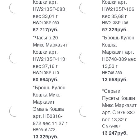
Кошки арт.
Кошки арт.
HW213SP-083
HW213SP-106
вес 33,01 г
вес 35,68 г
HW213SP-083
HW213SP-106
67 717
руб.
57 329
руб.
*Часы р.20
*Брошь Кулон
Микс Марказит
Кошка
Кошки арт.
Марказит арт.
HW213SP-113
HB748-389 вес
вес 37,16 г
13,53 г
HW213SP-113
HB748-389
60 864
руб.
13 558
руб.
*Брошь-Кулон
*Серьги
Кошка Микс
Пусеты Кошки
Марказит
Микс Марказит
Эмаль Кошка
арт. С 979-887
арт. HB0816-
вес 13,32 г
872 вес 11,27 г
С 979-887
HB0816-872
13 247
руб.
13 329
руб.