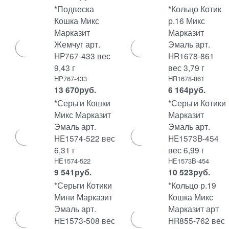
*Подвеска
*Кольцо Котик
Кошка Микс
р.16 Микс
Марказит
Марказит
Жемчуг арт.
Эмаль арт.
HP767-433 вес
HR1678-861
9,43 г
вес 3,79 г
HP767-433
HR1678-861
13 670
руб.
6 164
руб.
*Серьги Кошки
*Серьги Котики
Микс Марказит
Марказит
Эмаль арт.
Эмаль арт.
HE1574-522 вес
HE1573B-454
6,31 г
вес 6,99 г
HE1574-522
HE1573B-454
9 541
руб.
10 523
руб.
*Серьги Котики
*Кольцо р.19
Мини Марказит
Кошка Микс
Эмаль арт.
Марказит арт
HE1573-508 вес
HR855-762 вес