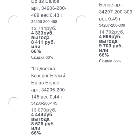
Бр цв Белое
Белое арт.
арт. 34206-200-
34207-200-309
488 вес 0,43 г
вес 0,49 г
34206-200-488
34207-200-309
12 744
руб.
14 702
руб.
4 333
руб.
4 999
руб.
выгода
выгода
8 411 руб.
9 703 руб.
или
или
66%
66%
Скидка 66%
Скидка 66%
*Подвеска
Козерог Белый
Бр цв Белое
арт. 34206-200-
145 вес 0,44 г
34206-200-145
13 070
руб.
4 444
руб.
выгода
8 626 руб.
или
66%