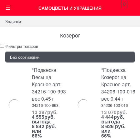
0
САМОЦВЕТЫ И УКРАШЕНИЯ
Зодиаки
Козерог
Фильтры товаров
*Подвеска
*Подвеска
Весы цв
Козерог цв
Красное арт.
Красное арт.
34216-100-993
34206-100-016
вес 0,45 г
вес 0,44 г
34216-100-993
34206-100-016
13 397
руб.
13 070
руб.
4 555
руб.
4 444
руб.
выгода
выгода
8 842 руб.
8 626 руб.
или
или
66%
66%