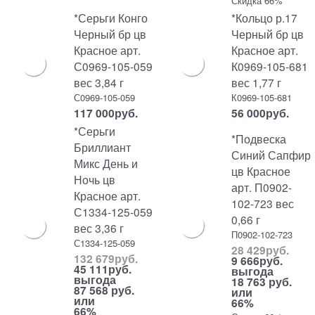
Скидка 66%
*Серьги Конго
*Кольцо р.17
Черный бр цв
Черный бр цв
Красное арт.
Красное арт.
С0969-105-059
К0969-105-681
вес 3,84 г
вес 1,77 г
С0969-105-059
К0969-105-681
117 000
руб.
56 000
руб.
*Серьги
*Подвеска
Бриллиант
Синий Сапфир
Микс День и
цв Красное
Ночь цв
арт. П0902-
Красное арт.
102-723 вес
С1334-125-059
0,66 г
вес 3,36 г
П0902-102-723
С1334-125-059
28 429
руб.
132 679
руб.
9 666
руб.
45 111
руб.
выгода
выгода
18 763 руб.
87 568 руб.
или
или
66%
66%