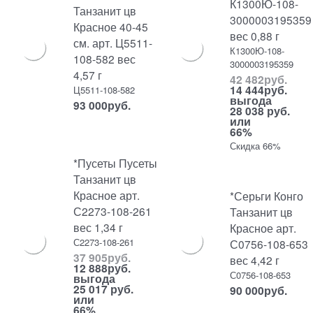
К1300Ю-108-
Танзанит цв
3000003195359
Красное 40-45
вес 0,88 г
см. арт. Ц5511-
К1300Ю-108-
108-582 вес
3000003195359
4,57 г
42 482
руб.
14 444
руб.
Ц5511-108-582
выгода
93 000
руб.
28 038 руб.
или
66%
Скидка 66%
*Пусеты Пусеты
Танзанит цв
Красное арт.
*Серьги Конго
С2273-108-261
Танзанит цв
вес 1,34 г
Красное арт.
С2273-108-261
С0756-108-653
37 905
руб.
вес 4,42 г
12 888
руб.
С0756-108-653
выгода
25 017 руб.
90 000
руб.
или
66%