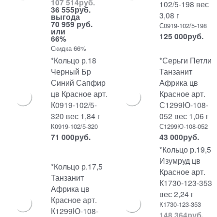
107 514
руб.
102/5-198 вес
36 555
руб.
3,08 г
выгода
70 959 руб.
С0919-102/5-198
или
125 000
руб.
66%
Скидка 66%
*Кольцо р.18
*Серьги Петли
Черный Бр
Танзанит
Синий Сапфир
Африка цв
цв Красное арт.
Красное арт.
К0919-102/5-
С1299Ю-108-
320 вес 1,84 г
052 вес 1,06 г
К0919-102/5-320
С1299Ю-108-052
71 000
руб.
43 000
руб.
*Кольцо р.19,5
Изумруд цв
*Кольцо р.17,5
Красное арт.
Танзанит
К1730-123-353
Африка цв
вес 2,24 г
Красное арт.
К1730-123-353
К1299Ю-108-
148 364
руб.