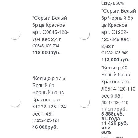
Скидка 66%
*Серьги Белый
*Серьги Белый
бр Черный бр
бр цв Красное
цв Красное
арт. С0645-120-
арт. С1232-
704 вес 2,4 г
125-849 вес
С0645-120-704
3,68 г
118 000
руб.
С1232-125-849
113 000
руб.
*Колье р.40
Белый бр цв
*Кольцо р.17,5
Красное арт.
Белый бр
Л0514-120-110
Черный бр цв
вес 0,68 г
Красное арт.
Л0514-120-110
К1232-125-124
17 317
руб.
вес 1,45 г
5 888
руб.
выгода
К1232-125-124
11 429 руб.
46 000
руб.
или
66%