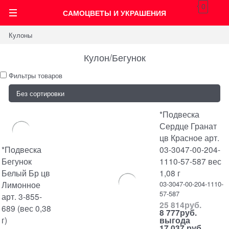
0
САМОЦВЕТЫ И УКРАШЕНИЯ
Кулоны
Кулон/Бегунок
Фильтры товаров
*Подвеска
Сердце Гранат
цв Красное арт.
*Подвеска
03-3047-00-204-
Бегунок
1110-57-587 вес
Белый Бр цв
1,08 г
Лимонное
03-3047-00-204-1110-
57-587
арт. 3-855-
25 814
руб.
689 (вес 0,38
8 777
руб.
г)
выгода
17 037 руб.