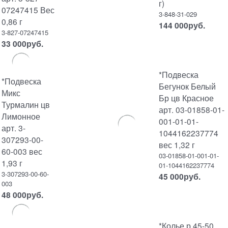
г)
07247415 Вес
3-848-31-029
0,86 г
144 000
руб.
3-827-07247415
33 000
руб.
*Подвеска
*Подвеска
Бегунок Белый
Микс
Бр цв Красное
Турмалин цв
арт. 03-01858-01-
Лимонное
001-01-01-
арт. 3-
1044162237774
307293-00-
вес 1,32 г
60-003 вес
03-01858-01-001-01-
1,93 г
01-1044162237774
3-307293-00-60-
45 000
руб.
003
48 000
руб.
*Колье р.45-50