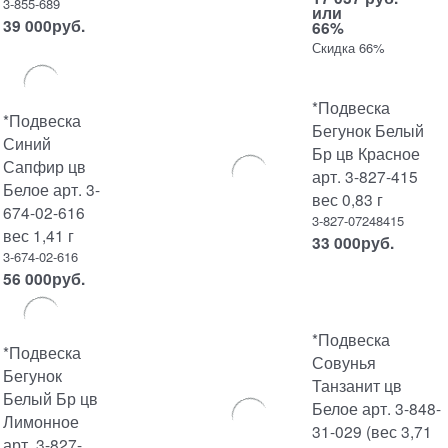
3-855-689
или
39 000
руб.
66%
Скидка 66%
*Подвеска
*Подвеска
Бегунок Белый
Синий
Бр цв Красное
Сапфир цв
арт. 3-827-415
Белое арт. 3-
вес 0,83 г
674-02-616
3-827-07248415
вес 1,41 г
33 000
руб.
3-674-02-616
56 000
руб.
*Подвеска
*Подвеска
Совунья
Бегунок
Танзанит цв
Белый Бр цв
Белое арт. 3-848-
Лимонное
31-029 (вес 3,71
арт. 3-827-