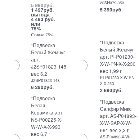
22SH079-353
5 990
руб.
5 390
руб.
1 497
руб.
выгода
4 493 руб.
или
75%
Скидка 75%
*Подвеска
*Подвеска
Белый Жемчуг
Белый Жемчуг
арт. PI-P01230-
арт.
X-W-PN-X-X-230
J2SP01823-148
вес 1,99 г
вес 6,2 г
PI-P01230-X-W-PN-
J2SP01823-148
X-X-230
6 290
руб.
2 690
руб.
*Подвеска
*Подвеска
Белая
Сапфир Микс
Керамика арт.
арт. AS-P04893-
NS-P00225-X-
X-W-SAP-X-W-
W-W-X-X-993
561 вес 3,2 г
вес 6,7 г
AS-P04893-X-W-