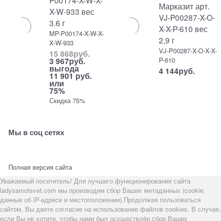
P00174-X-W-X-
Марказит арт.
X-W-933 вес
VJ-P00287-X-O-
3.6 г
X-X-P-610 вес
MP-P00174-X-W-X-
2,9 г
X-W-933
VJ-P00287-X-O-X-X-
15 868
руб.
P-610
3 967
руб.
выгода
4 144
руб.
11 901 руб.
или
75%
Скидка 75%
Мы в соц сетях
Полная версия сайта
Уважаемый посетитель! Для лучшего функционирования сайта
ladysamotsvet.com мы производим сбор Ваших метаданных (cookie,
данные об IP-адресе и местоположении).Продолжая пользоваться
сайтом, Вы даете согласие на использование файлов cookies. В случае,
если Вы не хотите, чтобы нами был осуществлён сбор Ваших