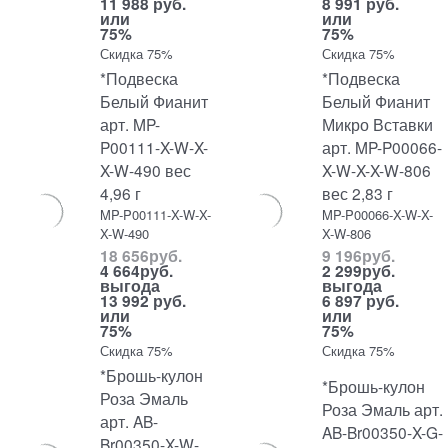
11 988 руб.
8 991 руб.
или
или
75%
75%
Скидка 75%
Скидка 75%
*Подвеска
*Подвеска
Белый Фианит
Белый Фианит
арт. MP-
Микро Вставки
P00111-X-W-X-
арт. MP-P00066-
X-W-490 вес
X-W-X-X-W-806
4,96 г
вес 2,83 г
MP-P00111-X-W-X-
MP-P00066-X-W-X-
X-W-490
X-W-806
18 656
руб.
9 196
руб.
4 664
руб.
2 299
руб.
выгода
выгода
13 992 руб.
6 897 руб.
или
или
75%
75%
Скидка 75%
Скидка 75%
*Брошь-кулон
*Брошь-кулон
Роза Эмаль
Роза Эмаль арт.
арт. AB-
AB-Br00350-X-G-
Br00350-X-W-