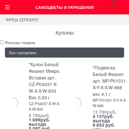
0
САМОЦВЕТЫ И УКРАШЕНИЯ
*ФРЕШ СЕРЕБРО*
Кулоны
Фильтры товаров
*Кулон Белый
*Подвеска
Фианит Микро
Белый Фианит
Вставки арт.
арт. MP-P01031-
CZ-P04037-X-
X-Y-X-X-W-968
W-X-X-W-833
вес 4,1 г
Вес 0,93 г
MP-P01031-X-Y-X-X-
CZ-P04037-X-W-X-
W-968
X-W-833
13 790
руб.
6 796
руб.
4 137
руб.
1 699
руб.
выгода
выгода
9 653 руб.
5 097 руб.