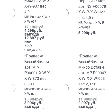
P00242-X-W-X-
Черный Оникс
X-W-937 вес
арт. NS-P00079-
4,2 г
X-W-B-X-W-927
MP-P00242-X-W-X-
вес 4,9 г
X-W-937
NS-P00079-X-W-B-
17 196
руб.
X-W-927
4 299
руб.
5 290
руб.
выгода
12 897 руб.
или
75%
Скидка 75%
*Подвеска
*Подвеска
Белый Фианит
Белый Фианит
арт. MP-
Микро Вставки
P00001-X-W-X-
арт. MP-P00047-
X-W-873 вес
X-W-X-X-W-053
3,69 г
вес 2,37 г
MP-P00001-X-W-X-
MP-P00047-X-W-X-
X-W-873
X-W-053
15 984
руб.
11 988
руб.
3 996
руб.
2 997
руб.
выгода
выгода