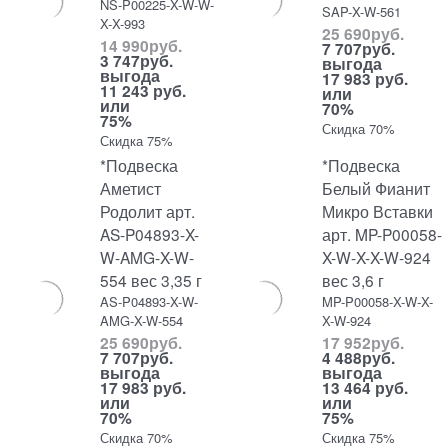
NS-P00225-X-W-W-
SAP-X-W-561
X-X-993
25 690
руб.
14 990
руб.
7 707
руб.
3 747
руб.
выгода
выгода
17 983 руб.
11 243 руб.
или
или
70%
75%
Скидка 70%
Скидка 75%
*Подвеска
*Подвеска
Аметист
Белый Фианит
Родолит арт.
Микро Вставки
AS-P04893-X-
арт. MP-P00058-
W-AMG-X-W-
X-W-X-X-W-924
554 вес 3,35 г
вес 3,6 г
AS-P04893-X-W-
MP-P00058-X-W-X-
AMG-X-W-554
X-W-924
25 690
руб.
17 952
руб.
7 707
руб.
4 488
руб.
выгода
выгода
17 983 руб.
13 464 руб.
или
или
70%
75%
Скидка 70%
Скидка 75%