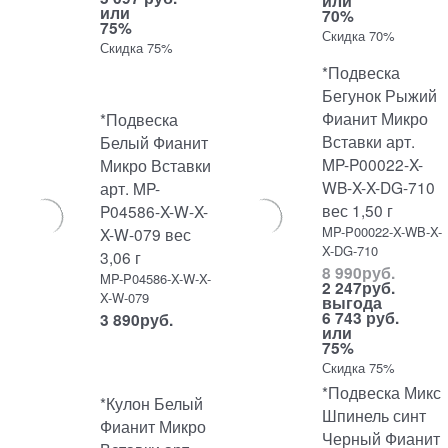
или
или
70%
75%
Скидка 70%
Скидка 75%
*Подвеска
Бегунок Рыжий
Фианит Микро
*Подвеска
Вставки арт.
Белый Фианит
MP-P00022-X-
Микро Вставки
WB-X-X-DG-710
арт. MP-
вес 1,50 г
P04586-X-W-X-
MP-P00022-X-WB-X-
X-W-079 вес
X-DG-710
3,06 г
8 990
руб.
MP-P04586-X-W-X-
2 247
руб.
X-W-079
выгода
6 743 руб.
3 890
руб.
или
75%
Скидка 75%
*Подвеска Микс
*Кулон Белый
Шпинель синт
Фианит Микро
Черный Фианит