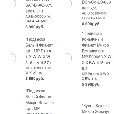
DCh-Gg-LO-888
SAP-Bl-AQ-073
вес 6,52 г
вес 6,51 г
AB-Br00350-X-G-
AB-Br00350-X-W-
DCh-Gg-LO-888
SAP-Bl-AQ-073
6 990
руб.
6 990
руб.
*Подвеска
*Подвеска
Коньячный
Белый Фианит
Фианит Микро
арт. MP-P1030-
Вставки арт.
1-X-W-W-X-W-
MP-P00063-X-W-
316 вес 4,57 г
X-X-BW-415 вес
MP-P1030-1-X-W-
5,4 г
W-X-W-316
MP-P00063-X-W-X-
3 690
руб.
X-BW-415
5 990
руб.
*Подвеска
Белый Фианит
Микро Вставки
*Кулон Ключик
арт. MP-
Микро Жемчуг