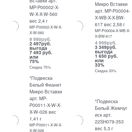
Вставки арт.
Микро Вставки
MP-P00002-X-
арт. MP-P00004-
W-X-X-W-560
X-WB-X-X-BW-
вес 2,4 г
617 вес 2,58 г
MP-P00002-X-W-X-
MP-P00004-X-WB-X-
X-W-560
X-BW-617
9 990
руб.
4 999
руб.
2 497
руб.
3 349
руб.
выгода
выгода
7 493 руб.
1 650 руб.
или
или
75%
33%
Скидка 75%
Скидка 33%
*Подвеска
Белый Фианит
Микро Вставки
арт. MP-
*Подвеска
P00011-X-W-X-
Белый Жемчуг
X-W-026 вес
иск арт.
1,41 г
22SH079-353
MP-P00011-X-W-X-
вес 5,3 г
X-W-026