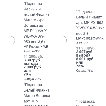
*Подвеска
Черный и
*Подвеска
Белый Фианит
Белый Фианит
Микс Микро
арт. MP-P01592-
Вставки арт.
X-WY-X-X-W-057
MP-P00058-X-
вес 2,8 г
WB-X-X-BW-
MP-P01592-X-WY-X-
953 вес 3,6 г
X-W-057
MP-P00058-X-WB-
11 988
руб.
X-X-BW-953
2 997
руб.
выгода
11 290
руб.
8 991 руб.
3 387
руб.
или
выгода
75%
7 903 руб.
или
Скидка 75%
70%
Скидка 70%
*Подвеска
Белый Фианит
Микро Вставки
арт. MP-
*Подвеска