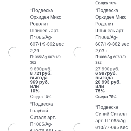
Скидка 10%
*Подвеска
*Подвеска
Орхидея Микс
Орхидея Микс
Родолит
Родолит
Шпинель арт.
Шпинель арт.
П1065/Ag-
П1066/Ag-
607/1/9-362 вес
607/1/9-382 вес
2,39 г
2,03 г
П1065/Ag-607/1/9-
П1066/Ag-607/1/9-
362
382
9 690
руб.
27 990
руб.
8 721
руб.
6 997
руб.
выгода
выгода
969 руб.
20 993 руб.
или
или
10%
75%
Скидка 10%
Скидка 75%
*Подвеска
*Подвеска
Голубой
Синий Ситалл
Ситалл арт.
арт. П1065/Ag-
П1065/Ag-
610/77-085 вес
610/76-861 вес