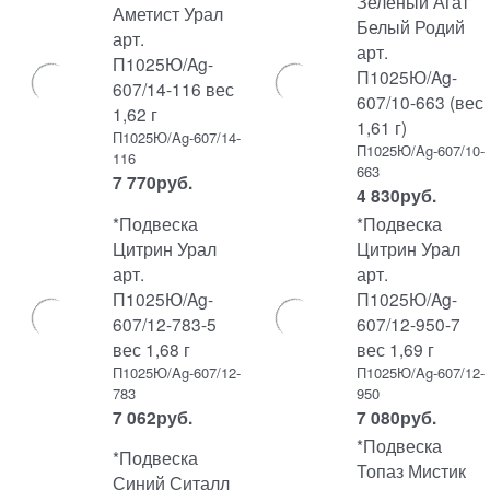
Зеленый Агат
Аметист Урал
Белый Родий
арт.
арт.
П1025Ю/Ag-
П1025Ю/Ag-
607/14-116 вес
607/10-663 (вес
1,62 г
1,61 г)
П1025Ю/Ag-607/14-
П1025Ю/Ag-607/10-
116
663
7 770
руб.
4 830
руб.
*Подвеска
*Подвеска
Цитрин Урал
Цитрин Урал
арт.
арт.
П1025Ю/Ag-
П1025Ю/Ag-
607/12-783-5
607/12-950-7
вес 1,68 г
вес 1,69 г
П1025Ю/Ag-607/12-
П1025Ю/Ag-607/12-
783
950
7 062
руб.
7 080
руб.
*Подвеска
*Подвеска
Топаз Мистик
Синий Ситалл