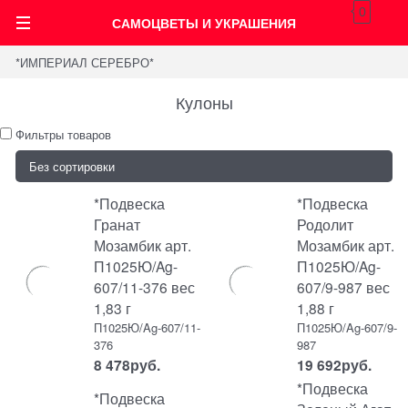
0
САМОЦВЕТЫ И УКРАШЕНИЯ
*ИМПЕРИАЛ СЕРЕБРО*
Кулоны
Фильтры товаров
*Подвеска
*Подвеска
Гранат
Родолит
Мозамбик арт.
Мозамбик арт.
П1025Ю/Ag-
П1025Ю/Ag-
607/11-376 вес
607/9-987 вес
1,83 г
1,88 г
П1025Ю/Ag-607/11-
П1025Ю/Ag-607/9-
376
987
8 478
руб.
19 692
руб.
*Подвеска
*Подвеска