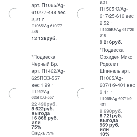
арт.
арт. П1065/Ag-
П1505Ю/Ag-
610/77-448 вес
617/25-616 вес
2,21 г
2,52 г
П1065/Ag-610/77-
П1505Ю/Ag-617/25-
448
616
12 126
руб.
9 216
руб.
*Подвеска
*Подвеска
Орхидея Микс
Черный Бр.
Родолит
арт. П1462/Ag-
Шпинель арт.
625ПОЗ-557
П1065/Ag-
вес 1,99 г
607/1/9-401 вес
П1462/Ag-
2,41 г
625ПОЗ-557
П1065/Ag-607/1/9-
22 490
руб.
401
5 622
руб.
9 690
руб.
выгода
8 721
руб.
16 868 руб.
выгода
или
969 руб.
75%
или
Скидка 75%
10%