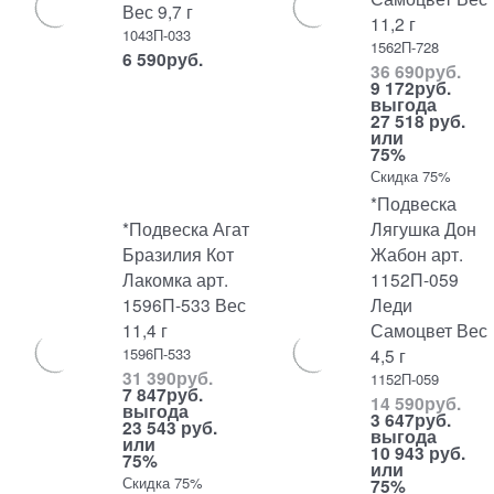
Вес 9,7 г
11,2 г
1043П-033
1562П-728
6 590
руб.
36 690
руб.
9 172
руб.
выгода
27 518 руб.
или
75%
Скидка 75%
*Подвеска
*Подвеска Агат
Лягушка Дон
Бразилия Кот
Жабон арт.
Лакомка арт.
1152П-059
1596П-533 Вес
Леди
11,4 г
Самоцвет Вес
1596П-533
4,5 г
31 390
руб.
1152П-059
7 847
руб.
14 590
руб.
выгода
3 647
руб.
23 543 руб.
выгода
или
10 943 руб.
75%
или
Скидка 75%
75%