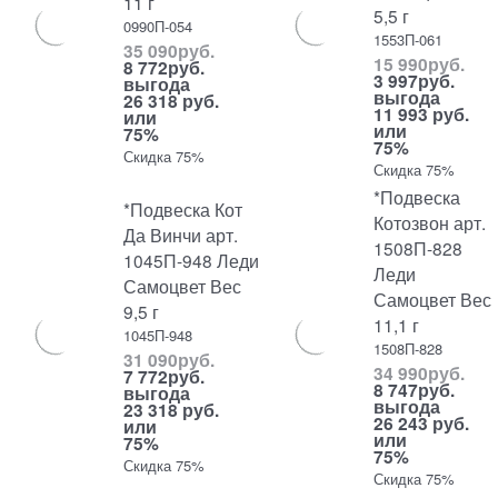
11 г
5,5 г
0990П-054
1553П-061
35 090
руб.
15 990
руб.
8 772
руб.
3 997
руб.
выгода
выгода
26 318 руб.
11 993 руб.
или
или
75%
75%
Скидка 75%
Скидка 75%
*Подвеска
*Подвеска Кот
Котозвон арт.
Да Винчи арт.
1508П-828
1045П-948 Леди
Леди
Самоцвет Вес
Самоцвет Вес
9,5 г
11,1 г
1045П-948
1508П-828
31 090
руб.
34 990
руб.
7 772
руб.
8 747
руб.
выгода
выгода
23 318 руб.
26 243 руб.
или
или
75%
75%
Скидка 75%
Скидка 75%