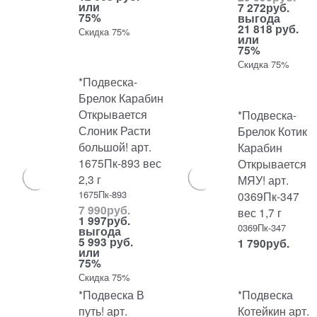
или
7 272
руб.
75%
выгода
21 818 руб.
Скидка 75%
или
75%
Скидка 75%
*Подвеска-
Брелок Карабин
Открывается
*Подвеска-
Слоник Расти
Брелок Котик
большой! арт.
Карабин
1675Пк-893 вес
Открывается
2,3 г
МЯУ! арт.
1675Пк-893
0369Пк-347
7 990
руб.
вес 1,7 г
1 997
руб.
0369Пк-347
выгода
5 993 руб.
1 790
руб.
или
75%
Скидка 75%
*Подвеска В
*Подвеска
путь! арт.
Котейкин арт.