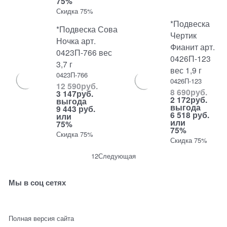
75%
Скидка 75%
*Подвеска
*Подвеска Сова
Чертик
Ночка арт.
Фианит арт.
0423П-766 вес
0426П-123
3,7 г
вес 1,9 г
0423П-766
0426П-123
12 590
руб.
8 690
руб.
3 147
руб.
2 172
руб.
выгода
выгода
9 443 руб.
6 518 руб.
или
или
75%
75%
Скидка 75%
Скидка 75%
1
2
Следующая
Мы в соц сетях
Полная версия сайта