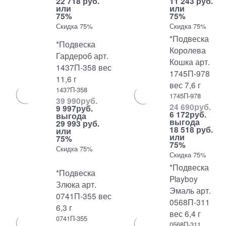
22 718 руб.
11 243 руб.
или
или
75%
75%
Скидка 75%
Скидка 75%
*Подвеска
*Подвеска
Королева
Гардероб арт.
Кошка арт.
1437П-358 вес
1745П-978
11,6 г
вес 7,6 г
1437П-358
1745П-978
39 990
руб.
24 690
руб.
9 997
руб.
6 172
руб.
выгода
выгода
29 993 руб.
18 518 руб.
или
или
75%
75%
Скидка 75%
Скидка 75%
*Подвеска
*Подвеска
Playboy
Злюка арт.
Эмаль арт.
0741П-355 вес
0568П-311
6,3 г
вес 6,4 г
0741П-355
0568П-311