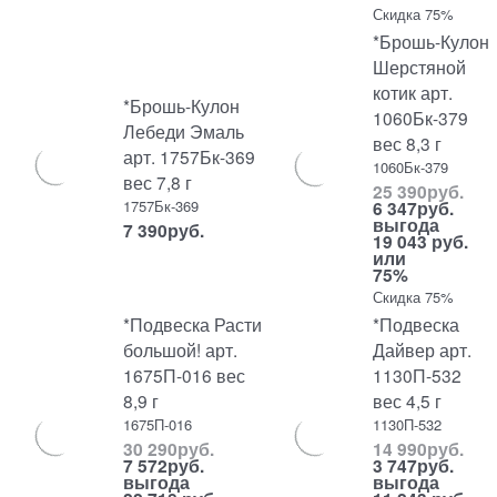
Скидка 75%
*Брошь-Кулон
Шерстяной
котик арт.
*Брошь-Кулон
1060Бк-379
Лебеди Эмаль
вес 8,3 г
арт. 1757Бк-369
1060Бк-379
вес 7,8 г
25 390
руб.
1757Бк-369
6 347
руб.
выгода
7 390
руб.
19 043 руб.
или
75%
Скидка 75%
*Подвеска Расти
*Подвеска
большой! арт.
Дайвер арт.
1675П-016 вес
1130П-532
8,9 г
вес 4,5 г
1675П-016
1130П-532
30 290
руб.
14 990
руб.
7 572
руб.
3 747
руб.
выгода
выгода