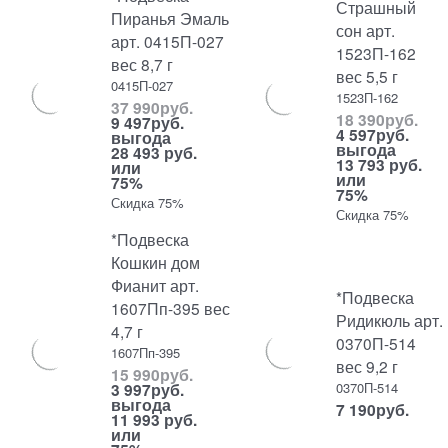
Страшный
Пиранья Эмаль
сон арт.
арт. 0415П-027
1523П-162
вес 8,7 г
вес 5,5 г
0415П-027
1523П-162
37 990
руб.
18 390
руб.
9 497
руб.
4 597
руб.
выгода
выгода
28 493 руб.
13 793 руб.
или
или
75%
75%
Скидка 75%
Скидка 75%
*Подвеска
Кошкин дом
Фианит арт.
*Подвеска
1607Пп-395 вес
Ридикюль арт.
4,7 г
0370П-514
1607Пп-395
вес 9,2 г
15 990
руб.
0370П-514
3 997
руб.
выгода
7 190
руб.
11 993 руб.
или