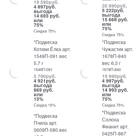
19 590
руб.
20 890
руб.
4 897
руб.
5 222
руб.
выгода
выгода
14 693 руб.
15 668 руб.
или
или
75%
75%
Скидка 75%
Скидка 75%
*Подвеска
*Подвеска
Котики Ёлка арт.
Чужастик арт.
1549П-091 вес
1678П-840
5,7 г
вес 6,3 г
1549П-091
1678П-840
5 790
руб.
19 990
руб.
4 921
руб.
4 997
руб.
выгода
выгода
869 руб.
14 993 руб.
или
или
15%
75%
Скидка 15%
Скидка 75%
*Подвеска
*Подвеска
Солоха
Пчела арт.
Фианит арт.
0609П-080 вес
0425П-867