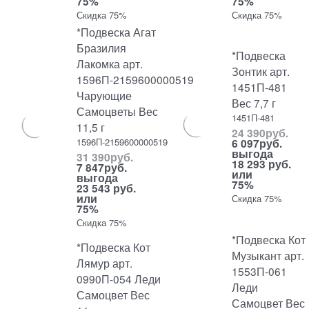
75%
75%
Скидка 75%
Скидка 75%
*Подвеска Агат
Бразилия
*Подвеска
Лакомка арт.
Зонтик арт.
1596П-2159600000519
1451П-481
Чарующие
Вес 7,7 г
Самоцветы Вес
1451П-481
11,5 г
24 390
руб.
1596П-2159600000519
6 097
руб.
выгода
31 390
руб.
18 293 руб.
7 847
руб.
или
выгода
75%
23 543 руб.
или
Скидка 75%
75%
Скидка 75%
*Подвеска Кот
*Подвеска Кот
Музыкант арт.
Лямур арт.
1553П-061
0990П-054 Леди
Леди
Самоцвет Вес
Самоцвет Вес