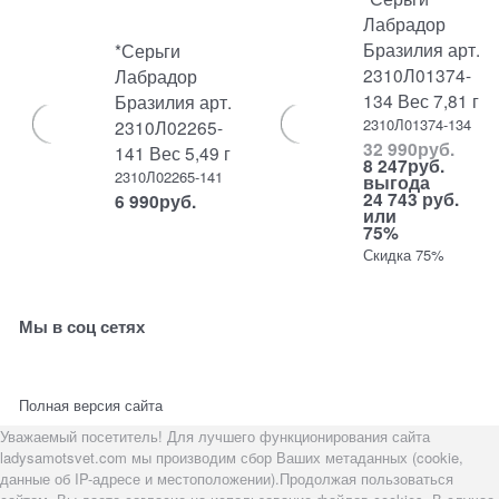
Лабрадор
Бразилия арт.
*Серьги
2310Л01374-
Лабрадор
134 Вес 7,81 г
Бразилия арт.
2310Л01374-134
2310Л02265-
32 990
руб.
141 Вес 5,49 г
8 247
руб.
2310Л02265-141
выгода
24 743 руб.
6 990
руб.
или
75%
Скидка 75%
Мы в соц сетях
Полная версия сайта
Уважаемый посетитель! Для лучшего функционирования сайта
ladysamotsvet.com мы производим сбор Ваших метаданных (cookie,
данные об IP-адресе и местоположении).Продолжая пользоваться