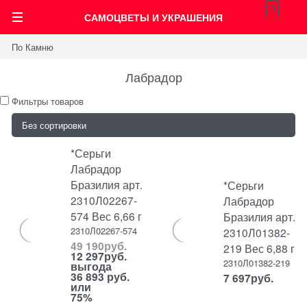
0
САМОЦВЕТЫ И УКРАШЕНИЯ
По Камню
Лабрадор
Фильтры товаров
*Серьги
Лабрадор
Бразилия арт.
*Серьги
2310Л02267-
Лабрадор
574 Вес 6,66 г
Бразилия арт.
2310Л02267-574
2310Л01382-
49 190
руб.
219 Вес 6,88 г
12 297
руб.
2310Л01382-219
выгода
36 893 руб.
7 697
руб.
или
75%