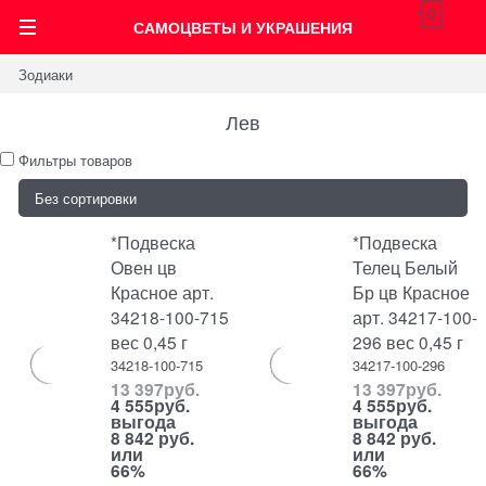
0
САМОЦВЕТЫ И УКРАШЕНИЯ
Зодиаки
Лев
Фильтры товаров
*Подвеска
*Подвеска
Овен цв
Телец Белый
Красное арт.
Бр цв Красное
34218-100-715
арт. 34217-100-
вес 0,45 г
296 вес 0,45 г
34218-100-715
34217-100-296
13 397
руб.
13 397
руб.
4 555
руб.
4 555
руб.
выгода
выгода
8 842 руб.
8 842 руб.
или
или
66%
66%