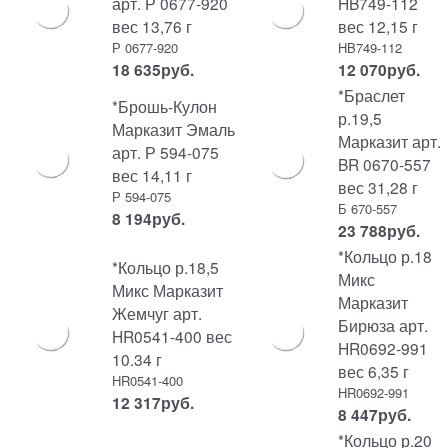
арт. Р 0677-920
HB749-112
вес 13,76 г
вес 12,15 г
Р 0677-920
HB749-112
18 635
руб.
12 070
руб.
*Браслет
*Брошь-Кулон
р.19,5
Марказит Эмаль
Марказит арт.
арт. Р 594-075
BR 0670-557
вес 14,11 г
вес 31,28 г
Р 594-075
Б 670-557
8 194
руб.
23 788
руб.
*Кольцо р.18
*Кольцо р.18,5
Микс
Микс Марказит
Марказит
Жемчуг арт.
Бирюза арт.
HR0541-400 вес
HR0692-991
10.34 г
вес 6,35 г
HR0541-400
HR0692-991
12 317
руб.
8 447
руб.
*Кольцо р.20