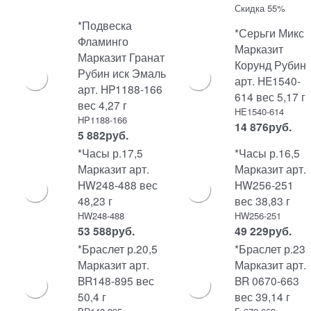
Скидка 55%
*Подвеска
*Серьги Микс
Фламинго
Марказит
Марказит Гранат
Корунд Рубин
Рубин иск Эмаль
арт. HE1540-
арт. HP1188-166
614 вес 5,17 г
вес 4,27 г
HE1540-614
HP1188-166
14 876
руб.
5 882
руб.
*Часы р.17,5
*Часы р.16,5
Марказит арт.
Марказит арт.
HW248-488 вес
HW256-251
48,23 г
вес 38,83 г
HW248-488
HW256-251
53 588
руб.
49 229
руб.
*Браслет р.20,5
*Браслет р.23
Марказит арт.
Марказит арт.
BR148-895 вес
BR 0670-663
50,4 г
вес 39,14 г