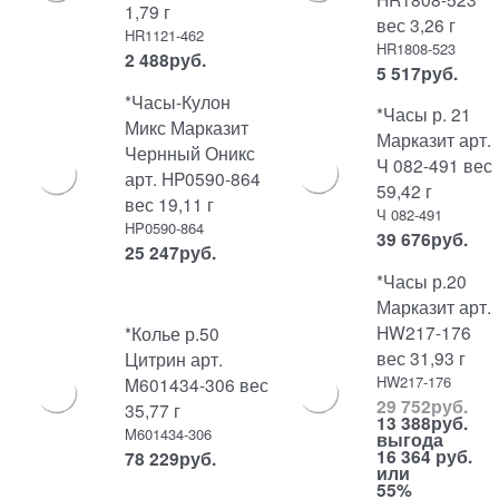
1,79 г
вес 3,26 г
HR1121-462
HR1808-523
2 488
руб.
5 517
руб.
*Часы-Кулон
*Часы р. 21
Микс Марказит
Марказит арт.
Чернный Оникс
Ч 082-491 вес
арт. HP0590-864
59,42 г
вес 19,11 г
Ч 082-491
HP0590-864
39 676
руб.
25 247
руб.
*Часы р.20
Марказит арт.
HW217-176
*Колье р.50
вес 31,93 г
Цитрин арт.
HW217-176
M601434-306 вес
29 752
руб.
35,77 г
13 388
руб.
M601434-306
выгода
16 364 руб.
78 229
руб.
или
55%