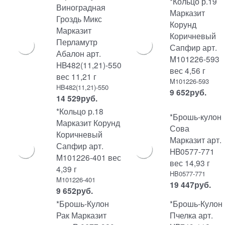
*Кольцо р.19
Виноградная
Марказит
Гроздь Микс
Корунд
Марказит
Коричневый
Перламутр
Сапфир арт.
Абалон арт.
M101226-593
HB482(11,21)-550
вес 4,56 г
вес 11,21 г
M101226-593
HB482(11,21)-550
9 652
руб.
14 529
руб.
*Кольцо р.18
*Брошь-кулон
Марказит Корунд
Сова
Коричневый
Марказит арт.
Сапфир арт.
HB0577-771
M101226-401 вес
вес 14,93 г
4,39 г
HB0577-771
M101226-401
19 447
руб.
9 652
руб.
*Брошь-Кулон
*Брошь-Кулон
Рак Марказит
Пчелка арт.