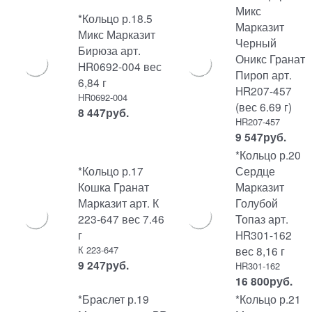
Микс
*Кольцо р.18.5
Марказит
Микс Марказит
Черный
Бирюза арт.
Оникс Гранат
HR0692-004 вес
Пироп арт.
6,84 г
HR207-457
HR0692-004
(вес 6.69 г)
8 447
руб.
HR207-457
9 547
руб.
*Кольцо р.20
*Кольцо р.17
Сердце
Кошка Гранат
Марказит
Марказит арт. К
Голубой
223-647 вес 7.46
Топаз арт.
г
HR301-162
К 223-647
вес 8,16 г
9 247
руб.
HR301-162
16 800
руб.
*Браслет р.19
*Кольцо р.21