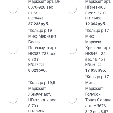
Марказит арт. BR
Марказит арт.
0670-928 вес
HR441-663
31.52 г
(вес 9,57 г)
Б 670-928
HR441-663
37 235
руб.
12 394
руб.
*Кольцо р.19
*Кольцо р.17
Микс Марказит
Микс
Белый
Марказит
Перламутр арт.
Хризолит арт.
HR387-738 вес
HR846-132
6,32 г
вес 15,45 г
HR387-738
HR846-132
8 023
руб.
17 058
руб.
*Кольцо р.17
*Кольцо р.19,5
Микс
Марказит
Марказит
Жемчуг арт.
Голубой
HR789-387 вес
Топаз Сердце
8,79 г
арт. HR676-
HR789-387
842 вес 8.67 г