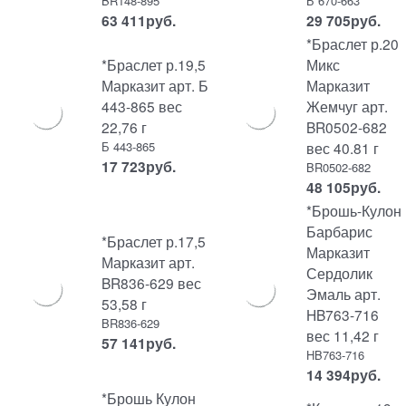
BR148-895
Б 670-663
63 411
руб.
29 705
руб.
*Браслет р.20
*Браслет р.19,5
Микс
Марказит арт. Б
Марказит
443-865 вес
Жемчуг арт.
22,76 г
BR0502-682
Б 443-865
вес 40.81 г
17 723
руб.
BR0502-682
48 105
руб.
*Брошь-Кулон
Барбарис
*Браслет р.17,5
Марказит
Марказит арт.
Сердолик
BR836-629 вес
Эмаль арт.
53,58 г
HB763-716
BR836-629
вес 11,42 г
57 141
руб.
HB763-716
14 394
руб.
*Брошь Кулон