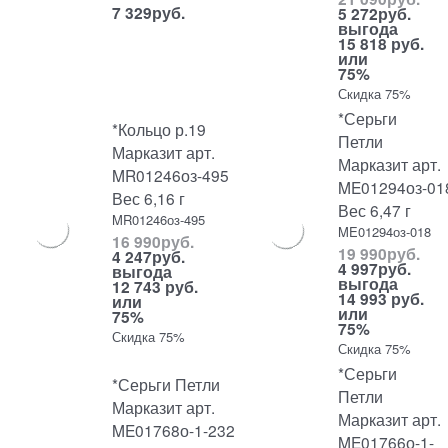
7 329
руб.
5 272
руб.
выгода
15 818 руб.
или
75%
Скидка 75%
*Серьги
*Кольцо р.19
Петли
Марказит арт.
Марказит арт.
MR01246оз-495
ME01294оз-01
Вес 6,16 г
Вес 6,47 г
MR01246оз-495
ME01294оз-018
16 990
руб.
19 990
руб.
4 247
руб.
4 997
руб.
выгода
выгода
12 743 руб.
14 993 руб.
или
или
75%
75%
Скидка 75%
Скидка 75%
*Серьги
*Серьги Петли
Петли
Марказит арт.
Марказит арт.
ME01768о-1-232
ME01766о-1-