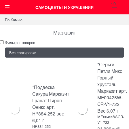
0
САМОЦВЕТЫ И УКРАШЕНИЯ
По Камню
Марказит
Фильтры товаров
*Серьги
Петли Микс
Горный
хрусталь
*Подвеска
Марказит арт.
Сакура Марказит
ME00425W-
Гранат Пироп
CR-V1-722
Оникс арт.
Вес 6,07 г
HP884-252 вес
ME00425W-CR-
6,01 г
V1-722
HP884-252
21 090
руб.