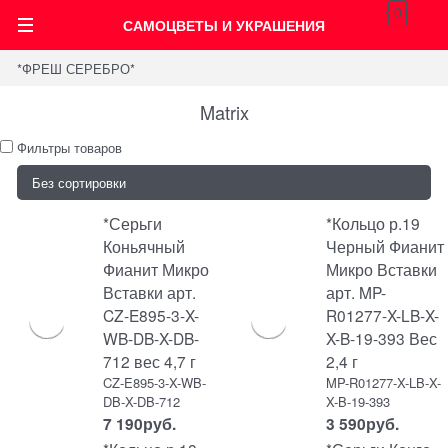
0
САМОЦВЕТЫ И УКРАШЕНИЯ
*ФРЕШ СЕРЕБРО*
Matrix
Фильтры товаров
*Серьги
*Кольцо р.19
Коньячный
Черный Фианит
Фианит Микро
Микро Вставки
Вставки арт.
арт. MP-
CZ-E895-3-X-
R01277-X-LB-X-
WB-DB-X-DB-
X-B-19-393 Вес
712 вес 4,7 г
2,4 г
CZ-E895-3-X-WB-
MP-R01277-X-LB-X-
DB-X-DB-712
X-B-19-393
7 190
руб.
3 590
руб.