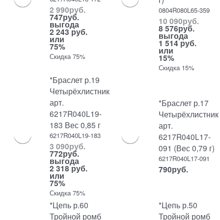
2 990
руб.
0804R080L65-359
747
руб.
10 090
руб.
выгода
8 576
руб.
2 243 руб.
выгода
или
1 514 руб.
75%
или
Скидка 75%
15%
Скидка 15%
*Браслет р.19
Четырёхлистник
арт.
*Браслет р.17
6217R040L19-
Четырёхлистник
183 Вес 0,85 г
арт.
6217R040L19-183
6217R040L17-
3 090
руб.
091 (Вес 0,79 г)
772
руб.
6217R040L17-091
выгода
2 318 руб.
790
руб.
или
75%
Скидка 75%
*Цепь р.60
*Цепь р.50
Тройной ромб
Тройной ромб