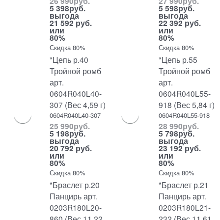
26 990
руб.
27 990
руб.
5 398
руб.
5 598
руб.
выгода
выгода
21 592 руб.
22 392 руб.
или
или
80%
80%
Скидка 80%
Скидка 80%
*Цепь р.40
*Цепь р.55
Тройной ромб
Тройной ромб
арт.
арт.
0604R040L40-
0604R040L55-
307 (Вес 4,59 г)
918 (Вес 5,84 г)
0604R040L40-307
0604R040L55-918
25 990
руб.
28 990
руб.
5 198
руб.
5 798
руб.
выгода
выгода
20 792 руб.
23 192 руб.
или
или
80%
80%
Скидка 80%
Скидка 80%
*Браслет р.20
*Браслет р.21
Панцирь арт.
Панцирь арт.
0203R180L20-
0203R180L21-
860 (Вес 11,22
232 (Вес 11,61