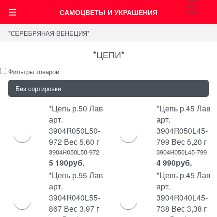
0
САМОЦВЕТЫ И УКРАШЕНИЯ
*СЕРЕБРЯНАЯ ВЕНЕЦИЯ*
*ЦЕПИ*
Фильтры товаров
*Цепь р.50 Лав
*Цепь р.45 Лав
арт.
арт.
3904R050L50-
3904R050L45-
972 Вес 5,60 г
799 Вес 5,20 г
3904R050L50-972
3904R050L45-799
5 190
руб.
4 990
руб.
*Цепь р.55 Лав
*Цепь р.45 Лав
арт.
арт.
3904R040L55-
3904R040L45-
867 Вес 3,97 г
738 Вес 3,38 г