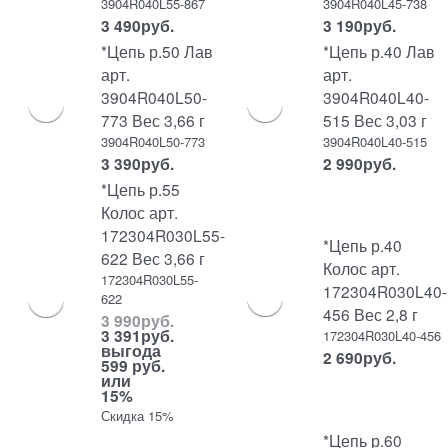
3904R040L55-867
3904R040L45-738
3 490
руб.
3 190
руб.
*Цепь р.50 Лав
*Цепь р.40 Лав
арт.
арт.
3904R040L50-
3904R040L40-
773 Вес 3,66 г
515 Вес 3,03 г
3904R040L50-773
3904R040L40-515
3 390
руб.
2 990
руб.
*Цепь р.55
Колос арт.
172304R030L55-
*Цепь р.40
622 Вес 3,66 г
Колос арт.
172304R030L55-
172304R030L40-
622
456 Вес 2,8 г
3 990
руб.
3 391
руб.
172304R030L40-456
выгода
2 690
руб.
599 руб.
или
15%
Скидка 15%
*Цепь р.60