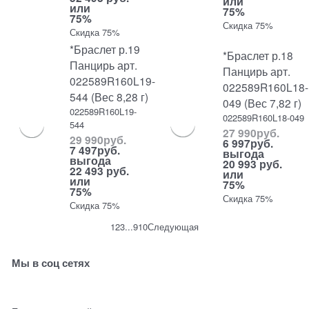
или
или
75%
75%
Скидка 75%
Скидка 75%
*Браслет р.19
*Браслет р.18
Панцирь арт.
Панцирь арт.
022589R160L19-
022589R160L18-
544 (Вес 8,28 г)
049 (Вес 7,82 г)
022589R160L19-
022589R160L18-049
544
27 990
руб.
29 990
руб.
6 997
руб.
7 497
руб.
выгода
выгода
20 993 руб.
22 493 руб.
или
или
75%
75%
Скидка 75%
Скидка 75%
1
2
3
...
9
10
Следующая
Мы в соц сетях