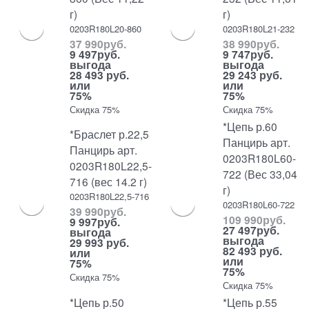
г)
г)
0203R180L20-860
0203R180L21-232
37 990
руб.
38 990
руб.
9 497
руб.
9 747
руб.
выгода
выгода
28 493 руб.
29 243 руб.
или
или
75%
75%
Скидка 75%
Скидка 75%
*Цепь р.60
*Браслет р.22,5
Панцирь арт.
Панцирь арт.
0203R180L60-
0203R180L22,5-
722 (Вес 33,04
716 (вес 14.2 г)
г)
0203R180L22,5-716
0203R180L60-722
39 990
руб.
109 990
руб.
9 997
руб.
27 497
руб.
выгода
выгода
29 993 руб.
82 493 руб.
или
или
75%
75%
Скидка 75%
Скидка 75%
*Цепь р.50
*Цепь р.55