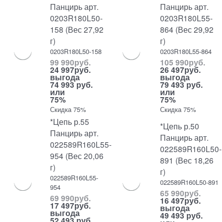
Панцирь арт.
Панцирь арт.
0203R180L50-
0203R180L55-
158 (Вес 27,92
864 (Вес 29,92
г)
г)
0203R180L50-158
0203R180L55-864
99 990
руб.
105 990
руб.
24 997
руб.
26 497
руб.
выгода
выгода
74 993 руб.
79 493 руб.
или
или
75%
75%
Скидка 75%
Скидка 75%
*Цепь р.55
*Цепь р.50
Панцирь арт.
Панцирь арт.
022589R160L55-
022589R160L50-
954 (Вес 20,06
891 (Вес 18,26
г)
г)
022589R160L55-
022589R160L50-891
954
65 990
руб.
69 990
руб.
16 497
руб.
17 497
руб.
выгода
выгода
49 493 руб.
52 493 руб.