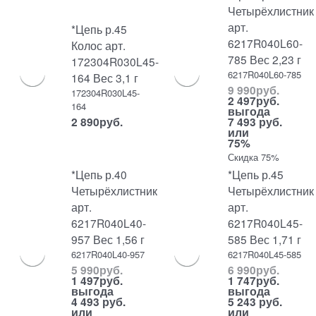
Четырёхлистник
арт.
*Цепь р.45
6217R040L60-
Колос арт.
785 Вес 2,23 г
172304R030L45-
6217R040L60-785
164 Вес 3,1 г
9 990
руб.
172304R030L45-
2 497
руб.
164
выгода
2 890
руб.
7 493 руб.
или
75%
Скидка 75%
*Цепь р.40
*Цепь р.45
Четырёхлистник
Четырёхлистник
арт.
арт.
6217R040L40-
6217R040L45-
957 Вес 1,56 г
585 Вес 1,71 г
6217R040L40-957
6217R040L45-585
5 990
руб.
6 990
руб.
1 497
руб.
1 747
руб.
выгода
выгода
4 493 руб.
5 243 руб.
или
или