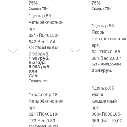
75%
75%
Скидка 75%
Скидка 75%
*Цепь р.50
Четырёхлистник
*Цепь р.55
арт.
Якорь
6217R040L50-
Четырёхлистник
542 Вес 1,84 г
арт.
6217R040L50-542
6217R040L55-
7 990
руб.
684 Вес 2,03 г
1 997
руб.
выгода
6217R040L55-684
5 993 руб.
2 249
руб.
или
75%
Скидка 75%
*Цепь р.65
*Браслет р.18
Якорь
Четырёхлистник
квадратный
арт.
арт.
6217R040L18-
0804R080L65-
172 Вес 0,83 г
359 (Вес 10,07
6217R040L18-172
г)