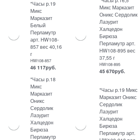
*Часы р.16,5
*Часы р.19
Микс Марказит
Микс
Оникс Сердолик
Марказит
Лазурит
Белый
Халцедон
Перламутр
Бирюза
арт. HW108-
Перламутр арт.
857 вес 40,16
HW108-895 вес
г
37,55 г
HW108-857
HW108-895
46 117
руб.
45 670
руб.
*Часы р.18
Микс
*Часы р.19 Микс
Марказит
Марказит Оникс
Оникс
Сердолик
Сердолик
Лазурит
Лазурит
Халцедон
Халцедон
Бирюза
Бирюза
Перламутр арт.
Перламутр