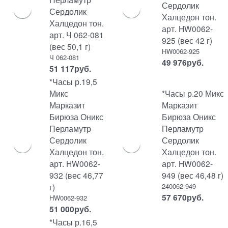
Сердолик
Сердолик
Халцедон тон.
Халцедон тон.
арт. HW0062-
арт. Ч 062-081
925 (вес 42 г)
(вес 50,1 г)
HW0062-925
Ч 062-081
49 976
руб.
51 117
руб.
*Часы р.19,5
Микс
*Часы р.20 Микс
Марказит
Марказит
Бирюза Оникс
Бирюза Оникс
Перламутр
Перламутр
Сердолик
Сердолик
Халцедон тон.
Халцедон тон.
арт. HW0062-
арт. HW0062-
932 (вес 46,77
949 (вес 46,48 г)
г)
240062-949
57 670
руб.
HW0062-932
51 000
руб.
*Часы р.16,5