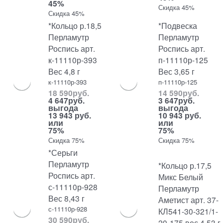
45%
Скидка 45%
Скидка 45%
*Кольцо р.18,5
*Подвеска
Перламутр
Перламутр
Роспись арт.
Роспись арт.
к-11110р-393
п-11110р-125
Вес 4,8 г
Вес 3,65 г
к-11110р-393
п-11110р-125
18 590
руб.
14 590
руб.
4 647
руб.
3 647
руб.
выгода
выгода
13 943 руб.
10 943 руб.
или
или
75%
75%
Скидка 75%
Скидка 75%
*Серьги
Перламутр
*Кольцо р.17,5
Роспись арт.
Микс Белый
с-11110р-928
Перламутр
Вес 8,43 г
Аметист арт. 37-
с-11110р-928
КЛ541-30-321/1-
30 590
руб.
20-175 вес 4,53 г