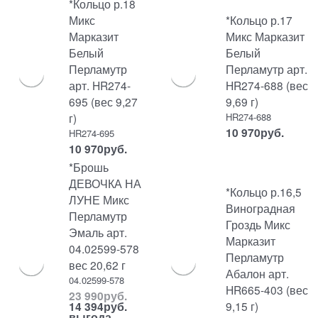
*Кольцо р.18
Микс
*Кольцо р.17
Марказит
Микс Марказит
Белый
Белый
Перламутр
Перламутр арт.
арт. HR274-
HR274-688 (вес
695 (вес 9,27
9,69 г)
г)
HR274-688
10 970
руб.
HR274-695
10 970
руб.
*Брошь
ДЕВОЧКА НА
*Кольцо р.16,5
ЛУНЕ Микс
Виноградная
Перламутр
Гроздь Микс
Эмаль арт.
Марказит
04.02599-578
Перламутр
вес 20,62 г
Абалон арт.
04.02599-578
HR665-403 (вес
23 990
руб.
9,15 г)
14 394
руб.
выгода