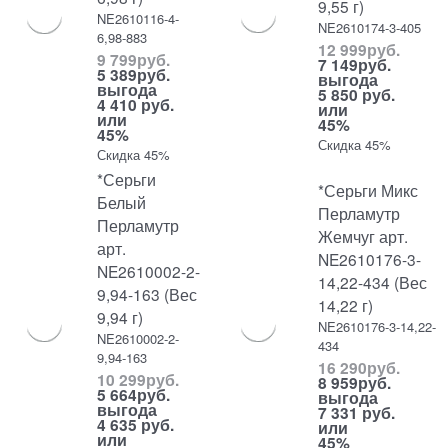
9,55 г)
NE2610116-4-
NE2610174-3-405
6,98-883
12 999
руб.
9 799
руб.
7 149
руб.
5 389
руб.
выгода
выгода
5 850 руб.
4 410 руб.
или
или
45%
45%
Скидка 45%
Скидка 45%
*Серьги
*Серьги Микс
Белый
Перламутр
Перламутр
Жемчуг арт.
арт.
NE2610176-3-
NE2610002-2-
14,22-434 (Вес
9,94-163 (Вес
14,22 г)
9,94 г)
NE2610176-3-14,22-
NE2610002-2-
434
9,94-163
16 290
руб.
10 299
руб.
8 959
руб.
5 664
руб.
выгода
выгода
7 331 руб.
4 635 руб.
или
или
45%