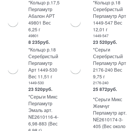
*Кольцо р.17,5
*Кольцо р.18
Перламутр
Серебристый
Абалон АРТ
Перламутр Арт
49801 Вес
1449-547 Вес
6,25 г
12,01 г
49801
1449-547
8 235
руб.
23 520
руб.
*Кольцо р.18
*Серьги
Серебристый
Серебристый
Перламутр
Перламутр Арт
Арт 1449-530
2176-240 Вес
Вес 11,51 г
9,75 г
1449-530
2176-240
23 520
руб.
25 872
руб.
*Серьги Микс
*Серьги Микс
Перламутр
Жемчуг
Эмаль арт.
Перламутр арт.
NE2610116-4-
NE2610174-3-
6,98-883 (Вес
405 (Вес около
6,98 г)