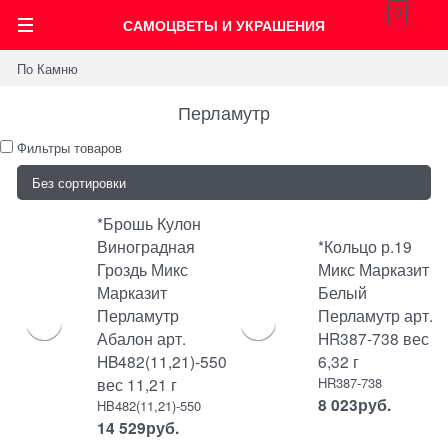
0
САМОЦВЕТЫ И УКРАШЕНИЯ
По Камню
Перламутр
Фильтры товаров
*Брошь Кулон
Виноградная
*Кольцо р.19
Гроздь Микс
Микс Марказит
Марказит
Белый
Перламутр
Перламутр арт.
Абалон арт.
HR387-738 вес
HB482(11,21)-550
6,32 г
вес 11,21 г
HR387-738
8 023
руб.
HB482(11,21)-550
14 529
руб.