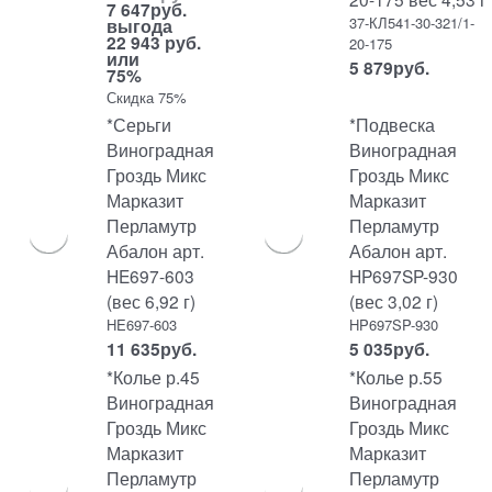
7 647
руб.
37-КЛ541-30-321/1-
выгода
22 943 руб.
20-175
или
5 879
руб.
75%
Скидка 75%
*Серьги
*Подвеска
Виноградная
Виноградная
Гроздь Микс
Гроздь Микс
Марказит
Марказит
Перламутр
Перламутр
Абалон арт.
Абалон арт.
HE697-603
HP697SP-930
(вес 6,92 г)
(вес 3,02 г)
HE697-603
HP697SP-930
11 635
руб.
5 035
руб.
*Колье р.45
*Колье р.55
Виноградная
Виноградная
Гроздь Микс
Гроздь Микс
Марказит
Марказит
Перламутр
Перламутр