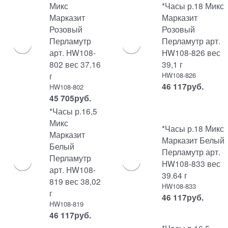
Микс
*Часы р.18 Микс
Марказит
Марказит
Розовый
Розовый
Перламутр
Перламутр арт.
арт. HW108-
HW108-826 вес
802 вес 37.16
39,1 г
г
HW108-826
46 117
руб.
HW108-802
45 705
руб.
*Часы р.16,5
Микс
*Часы р.18 Микс
Марказит
Марказит Белый
Белый
Перламутр арт.
Перламутр
HW108-833 вес
арт. HW108-
39.64 г
819 вес 38,02
HW108-833
г
46 117
руб.
HW108-819
46 117
руб.