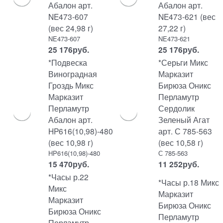
Абалон арт.
Абалон арт.
NE473-607
NE473-621 (вес
(вес 24,98 г)
27,22 г)
NE473-607
NE473-621
25 176
руб.
25 176
руб.
*Подвеска
*Серьги Микс
Виноградная
Марказит
Гроздь Микс
Бирюза Оникс
Марказит
Перламутр
Перламутр
Сердолик
Абалон арт.
Зеленый Агат
HP616(10,98)-480
арт. С 785-563
(вес 10,98 г)
(вес 10,58 г)
HP616(10,98)-480
С 785-563
15 470
руб.
11 252
руб.
*Часы р.22
*Часы р.18 Микс
Микс
Марказит
Марказит
Бирюза Оникс
Бирюза Оникс
Перламутр
Перламутр