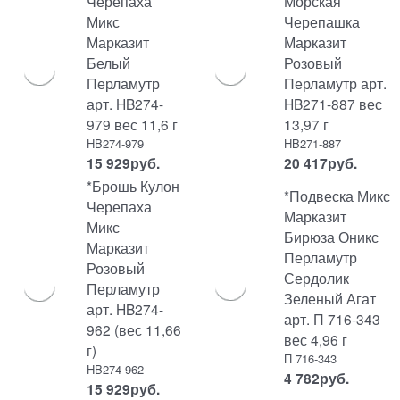
Черепаха
Морская
Микс
Черепашка
Марказит
Марказит
Белый
Розовый
Перламутр
Перламутр арт.
арт. HB274-
HB271-887 вес
979 вес 11,6 г
13,97 г
HB274-979
HB271-887
15 929
руб.
20 417
руб.
*Брошь Кулон
*Подвеска Микс
Черепаха
Марказит
Микс
Бирюза Оникс
Марказит
Перламутр
Розовый
Сердолик
Перламутр
Зеленый Агат
арт. HB274-
арт. П 716-343
962 (вес 11,66
вес 4,96 г
г)
П 716-343
HB274-962
4 782
руб.
15 929
руб.