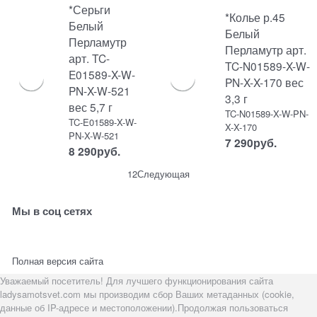
*Серьги
*Колье р.45
Белый
Белый
Перламутр
Перламутр арт.
арт. TC-
TC-N01589-X-W-
E01589-X-W-
PN-X-X-170 вес
PN-X-W-521
3,3 г
вес 5,7 г
TC-N01589-X-W-PN-
TC-E01589-X-W-
X-X-170
PN-X-W-521
7 290
руб.
8 290
руб.
1
2
Следующая
Мы в соц сетях
Полная версия сайта
Уважаемый посетитель! Для лучшего функционирования сайта
ladysamotsvet.com мы производим сбор Ваших метаданных (cookie,
данные об IP-адресе и местоположении).Продолжая пользоваться