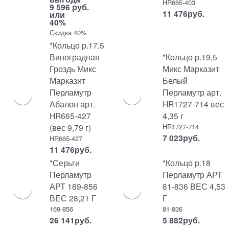
HR665-403
9 596 руб.
11 476
руб.
или
40%
Скидка 40%
*Кольцо р.17,5
Виноградная
*Кольцо р.19,5
Гроздь Микс
Микс Марказит
Марказит
Белый
Перламутр
Перламутр арт.
Абалон арт.
HR1727-714 вес
HR665-427
4,35 г
(вес 9,79 г)
HR1727-714
7 023
руб.
HR665-427
11 476
руб.
*Серьги
*Кольцо р.18
Перламутр
Перламутр АРТ
АРТ 169-856
81-836 ВЕС 4,53
ВЕС 28,21 Г
Г
169-856
81-836
26 141
руб.
5 882
руб.