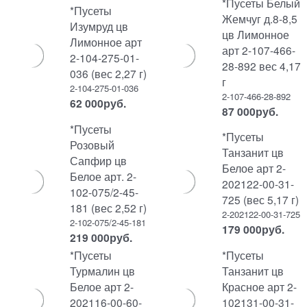
*Пусеты Белый
*Пусеты
Жемчуг д.8-8,5
Изумруд цв
цв Лимонное
Лимонное арт
арт 2-107-466-
2-104-275-01-
28-892 вес 4,17
036 (вес 2,27 г)
г
2-104-275-01-036
2-107-466-28-892
62 000
руб.
87 000
руб.
*Пусеты
*Пусеты
Розовый
Танзанит цв
Сапфир цв
Белое арт 2-
Белое арт. 2-
202122-00-31-
102-075/2-45-
725 (вес 5,17 г)
181 (вес 2,52 г)
2-202122-00-31-725
2-102-075/2-45-181
179 000
руб.
219 000
руб.
*Пусеты
*Пусеты
Турмалин цв
Танзанит цв
Белое арт 2-
Красное арт 2-
202116-00-60-
102131-00-31-