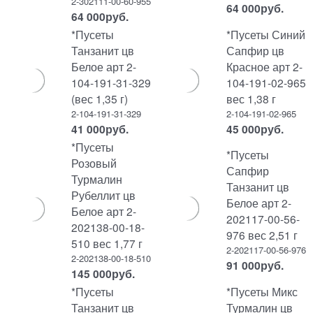
2-302111-00-60-955
64 000
руб.
64 000
руб.
*Пусеты
*Пусеты Синий
Танзанит цв
Сапфир цв
Белое арт 2-
Красное арт 2-
104-191-31-329
104-191-02-965
(вес 1,35 г)
вес 1,38 г
2-104-191-31-329
2-104-191-02-965
41 000
руб.
45 000
руб.
*Пусеты
*Пусеты
Розовый
Сапфир
Турмалин
Танзанит цв
Рубеллит цв
Белое арт 2-
Белое арт 2-
202117-00-56-
202138-00-18-
976 вес 2,51 г
510 вес 1,77 г
2-202117-00-56-976
2-202138-00-18-510
91 000
руб.
145 000
руб.
*Пусеты
*Пусеты Микс
Танзанит цв
Турмалин цв