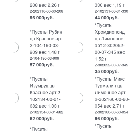
208 вес 2,26 г
330 вес 1,19 г
2-202116-00-60-208
2-102131-00-31-330
96 000
руб.
44 000
руб.
*Пусеты
*Пусеты Рубин
Хромдиопсид
цв Красное арт
цв Лимонное
2-104-190-03-
арт 2-302052-
909 вес 1,48 г
00-37-345 вес
2-104-190-03-909
1,52 г
57 000
руб.
2-302052-00-37-345
35 000
руб.
*Пусеты
*Пусеты Микс
Изумруд цв
Турмалин цв
Красное арт 2-
Лимонное арт
102134-00-01-
2-302160-00-60-
682 вес 1,33 г
054 вес 2,71 г
2-102134-00-01-682
2-302160-00-60-054
62 000
руб.
96 000
руб.
*Пусеты
*Пусеты