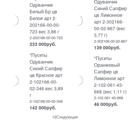
Одуванчик
Одуванчик
Синий Сапфир
Белый Бр цв
цв Лимонное
Белое арт 2-
арт 2-302166-
202166-00-00-
00-02-867 (вес
723 вес 3,86 г
3,77 г)
2-202166-00-00-723
2-302166-00-02-867
233 000
руб.
139 000
руб.
*Пусеты
*Пусеты
Одуванчик
Оранжевый
Синий Сапфир
Сапфир цв
цв Красное арт
Лимонное арт
2-102166-00-
2-102-061-43-
02-346 вес 3,89
668 (вес 1,11 г)
г
2-102-061-43-668
2-102166-00-02-346
46 000
руб.
142 000
руб.
1
2
Следующая