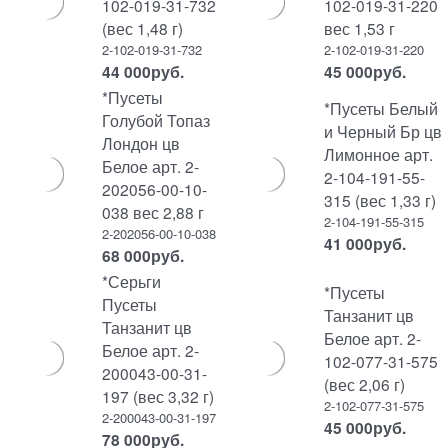
102-019-31-732
102-019-31-220
(вес 1,48 г)
вес 1,53 г
2-102-019-31-732
2-102-019-31-220
44 000
руб.
45 000
руб.
*Пусеты
*Пусеты Белый
Голубой Топаз
и Черный Бр цв
Лондон цв
Лимонное арт.
Белое арт. 2-
2-104-191-55-
202056-00-10-
315 (вес 1,33 г)
038 вес 2,88 г
2-104-191-55-315
2-202056-00-10-038
41 000
руб.
68 000
руб.
*Серьги
*Пусеты
Пусеты
Танзанит цв
Танзанит цв
Белое арт. 2-
Белое арт. 2-
102-077-31-575
200043-00-31-
(вес 2,06 г)
197 (вес 3,32 г)
2-102-077-31-575
2-200043-00-31-197
45 000
руб.
78 000
руб.