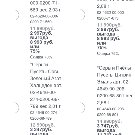
000-0200-71-
2,08 г
569 вес 2,03 г
02-4632-00-000-
02-4620-00-000-
0200-71-673
0200-71-569
11 990
руб.
11 990
руб.
2 997
руб.
2 997
руб.
выгода
выгода
8 993 руб.
8 993 руб.
или
или
75%
75%
Скидка 75%
Скидка 75%
*Серьги
*Серьги Пчёлы
Пусеты Совы
Пусеты Цитрин
Зеленый Агат
Эмаль арт. 02-
Халцедон арт.
4649-00-206-
02-4646-00-
0200-68-801 вес
274-0200-68-
2,58 г
789 вес 2,01 г
02-4649-00-206-
02-4646-00-274-
0200-68-801
0200-68-789
14 990
руб.
12 990
руб.
3 747
руб.
3 247
руб.
выгода
выгода
11 243 руб.