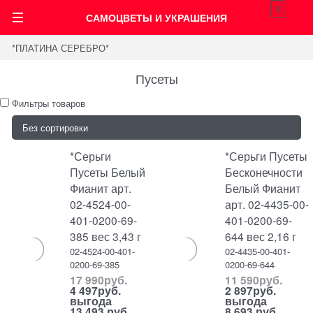
0
САМОЦВЕТЫ И УКРАШЕНИЯ
*ПЛАТИНА СЕРЕБРО*
Пусеты
Фильтры товаров
*Серьги
*Серьги Пусеты
Пусеты Белый
Бесконечности
Фианит арт.
Белый Фианит
02-4524-00-
арт. 02-4435-00-
401-0200-69-
401-0200-69-
385 вес 3,43 г
644 вес 2,16 г
02-4524-00-401-
02-4435-00-401-
0200-69-385
0200-69-644
17 990
руб.
11 590
руб.
4 497
руб.
2 897
руб.
выгода
выгода
13 493 руб.
8 693 руб.