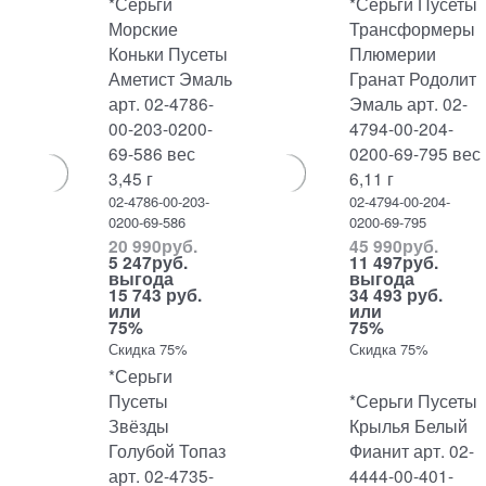
*Серьги
*Серьги Пусеты
Морские
Трансформеры
Коньки Пусеты
Плюмерии
Аметист Эмаль
Гранат Родолит
арт. 02-4786-
Эмаль арт. 02-
00-203-0200-
4794-00-204-
69-586 вес
0200-69-795 вес
3,45 г
6,11 г
02-4786-00-203-
02-4794-00-204-
0200-69-586
0200-69-795
20 990
руб.
45 990
руб.
5 247
руб.
11 497
руб.
выгода
выгода
15 743 руб.
34 493 руб.
или
или
75%
75%
Скидка 75%
Скидка 75%
*Серьги
Пусеты
*Серьги Пусеты
Звёзды
Крылья Белый
Голубой Топаз
Фианит арт. 02-
арт. 02-4735-
4444-00-401-