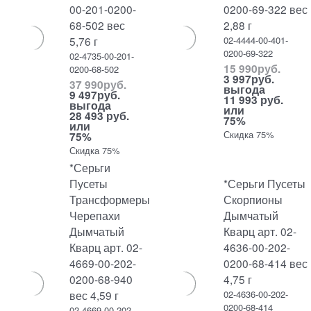
00-201-0200-
0200-69-322 вес
68-502 вес
2,88 г
5,76 г
02-4444-00-401-
0200-69-322
02-4735-00-201-
15 990
руб.
0200-68-502
3 997
руб.
37 990
руб.
выгода
9 497
руб.
11 993 руб.
выгода
или
28 493 руб.
75%
или
Скидка 75%
75%
Скидка 75%
*Серьги
Пусеты
*Серьги Пусеты
Трансформеры
Скорпионы
Черепахи
Дымчатый
Дымчатый
Кварц арт. 02-
Кварц арт. 02-
4636-00-202-
4669-00-202-
0200-68-414 вес
0200-68-940
4,75 г
вес 4,59 г
02-4636-00-202-
0200-68-414
02-4669-00-202-