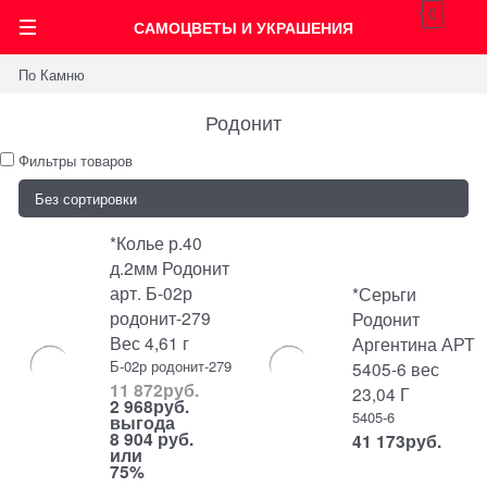
0
САМОЦВЕТЫ И УКРАШЕНИЯ
По Камню
Родонит
Фильтры товаров
*Колье р.40
д.2мм Родонит
арт. Б-02р
*Серьги
родонит-279
Родонит
Вес 4,61 г
Аргентина АРТ
Б-02р родонит-279
5405-6 вес
11 872
руб.
23,04 Г
2 968
руб.
5405-6
выгода
8 904 руб.
41 173
руб.
или
75%