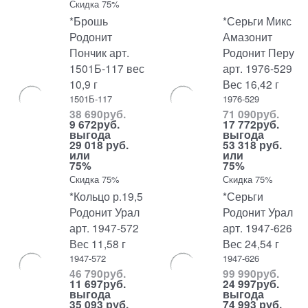
Скидка 75%
*Брошь
*Серьги Микс
Родонит
Амазонит
Пончик арт.
Родонит Перу
1501Б-117 вес
арт. 1976-529
10,9 г
Вес 16,42 г
1501Б-117
1976-529
38 690
руб.
71 090
руб.
9 672
руб.
17 772
руб.
выгода
выгода
29 018 руб.
53 318 руб.
или
или
75%
75%
Скидка 75%
Скидка 75%
*Кольцо р.19,5
*Серьги
Родонит Урал
Родонит Урал
арт. 1947-572
арт. 1947-626
Вес 11,58 г
Вес 24,54 г
1947-572
1947-626
46 790
руб.
99 990
руб.
11 697
руб.
24 997
руб.
выгода
выгода
35 093 руб.
74 993 руб.