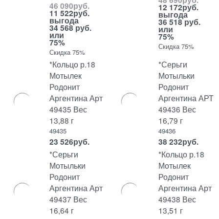
46 090
руб.
12 172
руб.
11 522
руб.
выгода
выгода
36 518 руб.
34 568 руб.
или
или
75%
75%
Скидка 75%
Скидка 75%
*Кольцо р.18
*Серьги
Мотылек
Мотыльки
Родонит
Родонит
Аргентина Арт
Аргентина АРТ
49435 Вес
49436 Вес
13,88 г
16,79 г
49435
49436
23 526
руб.
38 232
руб.
*Серьги
*Кольцо р.18
Мотыльки
Мотылек
Родонит
Родонит
Аргентина Арт
Аргентина Арт
49437 Вес
49438 Вес
16,64 г
13,51 г