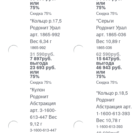
или
или
75%
75%
Скидка 75%
Скидка 75%
*Кольцо р.17,5
*Серьги
Родонит Урал
Родонит Урал
арт. 1865-992
арт. 1865-036
Вес 6,34 г
Вес 10,89 г
1865-992
1865-036
31 590
руб.
62 590
руб.
7 897
руб.
15 647
руб.
выгода
выгода
23 693 руб.
46 943 руб.
или
или
75%
75%
Скидка 75%
Скидка 75%
*Кулон
*Кольцо р.18,5
Родонит
Родонит
Абстракция
Абстракция арт.
арт. 3-1600-
1-1600-613-393
613-447 Вес
Вес 10,78 г
9,12 г
1-1600-613-393
3-1600-613-447
48 690
руб.