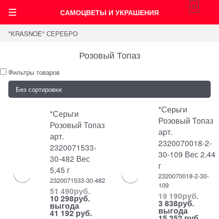
0
САМОЦВЕТЫ И УКРАШЕНИЯ
*KRASNOE* СЕРЕБРО
Розовый Топаз
Фильтры товаров
*Серьги
*Серьги
Розовый Топаз
Розовый Топаз
арт.
арт.
2320070018-2-
2320071533-
30-109 Вес 2,44
30-482 Вес
г
5,45 г
2320070018-2-30-
2320071533-30-482
109
51 490
руб.
19 190
руб.
10 298
руб.
3 838
руб.
выгода
выгода
41 192 руб.
15 352 руб.