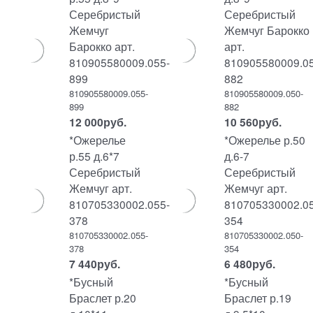
Серебристый
Серебристый
Жемчуг
Жемчуг Барокко
Барокко арт.
арт.
810905580009.055-
810905580009.05
899
882
810905580009.055-
810905580009.050-
899
882
12 000
руб.
10 560
руб.
*Ожерелье
*Ожерелье р.50
р.55 д.6*7
д.6-7
Серебристый
Серебристый
Жемчуг арт.
Жемчуг арт.
810705330002.055-
810705330002.05
378
354
810705330002.055-
810705330002.050-
378
354
7 440
руб.
6 480
руб.
*Бусный
*Бусный
Браслет р.20
Браслет р.19