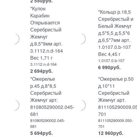
2 550
руб.
*Кулон
*Кольцо р.18,5
Карабин
Серебристый и
Открывается
Белый Жемчуг
Серебристый
д.5*5,5 д.5,5*6
Жемчуг
д.6,5*7мм арт.
д.8,5*9мм арт.
1.0107.0.b-107
3.1112.n.d-164
Вес 4,45 г
Вес 1,71 г
1.0107.0.b-107
3.1112.n.d-164
6 990
руб.
2 694
руб.
*Ожерелье
*Ожерелье р.50
р.45 д.8*8,5
д.10*11
Серебристый
Серебристый
Жемчуг арт.
Жемчуг арт.
810805290002.045-
811105290009.05
681
701
810805290002.045-
811105290009.050-
681
701
5 694
руб.
12 960
руб.