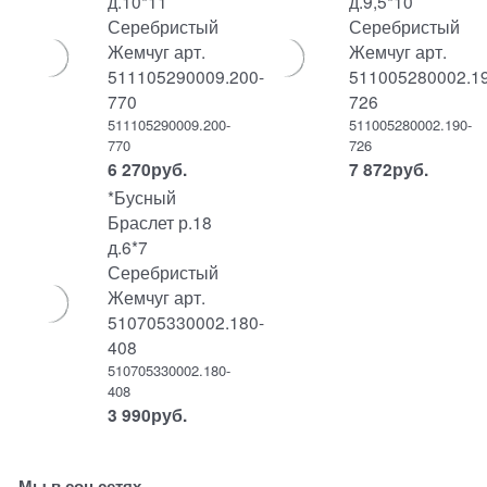
д.10*11
д.9,5*10
Серебристый
Серебристый
Жемчуг арт.
Жемчуг арт.
511105290009.200-
511005280002.19
770
726
511105290009.200-
511005280002.190-
770
726
6 270
руб.
7 872
руб.
*Бусный
Браслет р.18
д.6*7
Серебристый
Жемчуг арт.
510705330002.180-
408
510705330002.180-
408
3 990
руб.
Мы в соц сетях