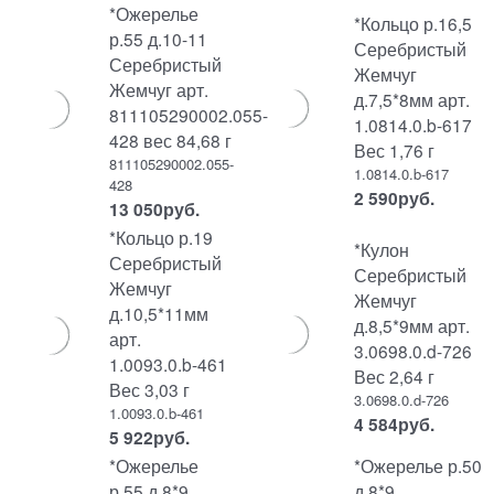
*Ожерелье
*Кольцо р.16,5
р.55 д.10-11
Серебристый
Серебристый
Жемчуг
Жемчуг арт.
д.7,5*8мм арт.
811105290002.055-
1.0814.0.b-617
428 вес 84,68 г
Вес 1,76 г
811105290002.055-
1.0814.0.b-617
428
2 590
руб.
13 050
руб.
*Кольцо р.19
*Кулон
Серебристый
Серебристый
Жемчуг
Жемчуг
д.10,5*11мм
д.8,5*9мм арт.
арт.
3.0698.0.d-726
1.0093.0.b-461
Вес 2,64 г
Вес 3,03 г
3.0698.0.d-726
1.0093.0.b-461
4 584
руб.
5 922
руб.
*Ожерелье
*Ожерелье р.50
р.55 д.8*9
д.8*9