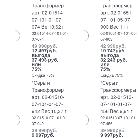
Трансформер
Трансформер
арт. 02-01514-
арт. 02-01651-
07-101-01-07-
07-101-05-07-
074 Ве 13,62 г
903 Вес 11 г
02-01514-07-101-01-
02-01651-07-101-05-
07-074
07-903
49 990
руб.
42 990
руб.
12 497
руб.
10 747
руб.
выгода
выгода
37 493 руб.
32 243 руб.
или
или
75%
75%
Скидка 75%
Скидка 75%
*Серьги
*Серьги
Трансформер
Трансформеры
арт. 02-01510-
арт. 02-01513-
07-101-01-07-
07-101-01-07-
942 Вес 10,37 г
456 Вес 9,91 г
02-01510-07-101-01-
02-01513-07-101-01-
07-942
07-456
39 990
руб.
39 990
руб.
9 997
руб.
9 997
руб.