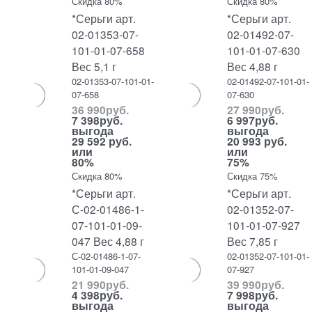
Скидка 80%
Скидка 80%
*Серьги арт.
*Серьги арт.
02-01353-07-
02-01492-07-
101-01-07-658
101-01-07-630
Вес 5,1 г
Вес 4,88 г
02-01353-07-101-01-
02-01492-07-101-01-
07-658
07-630
36 990
руб.
27 990
руб.
7 398
руб.
6 997
руб.
выгода
выгода
29 592 руб.
20 993 руб.
или
или
80%
75%
Скидка 80%
Скидка 75%
*Серьги арт.
*Серьги арт.
С-02-01486-1-
02-01352-07-
07-101-01-09-
101-01-07-927
047 Вес 4,88 г
Вес 7,85 г
С-02-01486-1-07-
02-01352-07-101-01-
101-01-09-047
07-927
21 990
руб.
39 990
руб.
4 398
руб.
7 998
руб.
выгода
выгода