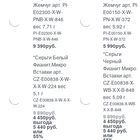
Жемчуг арт. PI-
Жемчуг арт. PI-
E02300-X-W-
E00150-X-W-
PNB-X-W-846
PN-X-W-372
вес 7,71 г
вес 5,92 г
PI-E02300-X-W-
PI-E00150-X-W-
PNB-X-W-846
PN-X-W-372
9 390
руб.
5 990
руб.
*Серьги
*Серьги Белый
Черный
Фианит Микро
Фианит Микро
Вставки арт.
Вставки арт.
CZ-E00838-X-W-
CZ-E00838-X-
X-X-W-224 вес
WB-X-X-B-848
5,1 г
вес 5,09 г
CZ-E00838-X-W-X-X-
CZ-E00838-X-WB-
W-224
X-X-B-848
9 890
руб.
9 890
руб.
4 450
руб.
4 450
руб.
выгода
выгода
5 440 руб.
5 440 руб.
или
или
55%
55%