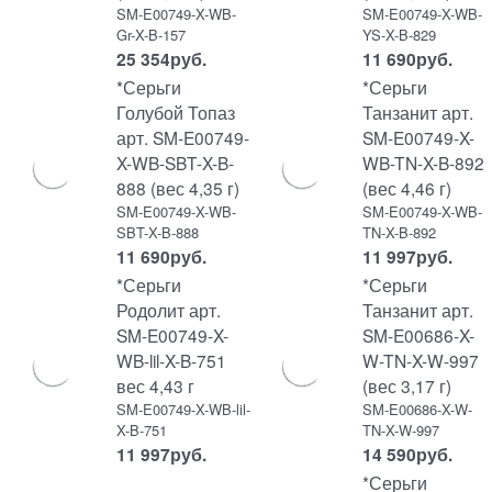
SM-E00749-X-WB-
SM-E00749-X-WB-
Gr-X-B-157
YS-X-B-829
25 354
руб.
11 690
руб.
*Серьги
*Серьги
Голубой Топаз
Танзанит арт.
арт. SM-E00749-
SM-E00749-X-
X-WB-SBT-X-B-
WB-TN-X-B-892
888 (вес 4,35 г)
(вес 4,46 г)
SM-E00749-X-WB-
SM-E00749-X-WB-
SBT-X-B-888
TN-X-B-892
11 690
руб.
11 997
руб.
*Серьги
*Серьги
Родолит арт.
Танзанит арт.
SM-E00749-X-
SM-E00686-X-
WB-lil-X-B-751
W-TN-X-W-997
вес 4,43 г
(вес 3,17 г)
SM-E00749-X-WB-lil-
SM-E00686-X-W-
X-B-751
TN-X-W-997
11 997
руб.
14 590
руб.
*Серьги