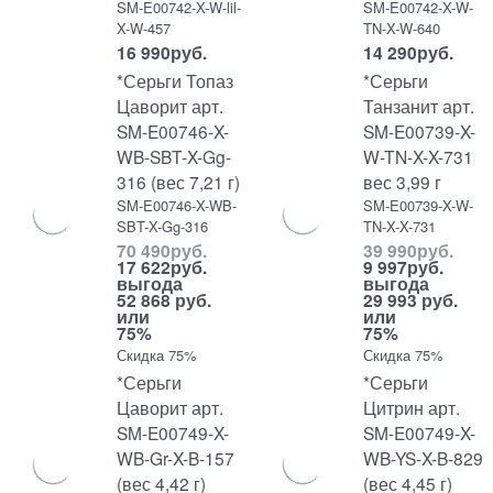
SM-E00742-X-W-lil-
SM-E00742-X-W-
X-W-457
TN-X-W-640
16 990
руб.
14 290
руб.
*Серьги Топаз
*Серьги
Цаворит арт.
Танзанит арт.
SM-E00746-X-
SM-E00739-X-
WB-SBT-X-Gg-
W-TN-X-X-731
316 (вес 7,21 г)
вес 3,99 г
SM-E00746-X-WB-
SM-E00739-X-W-
SBT-X-Gg-316
TN-X-X-731
70 490
руб.
39 990
руб.
17 622
руб.
9 997
руб.
выгода
выгода
52 868 руб.
29 993 руб.
или
или
75%
75%
Скидка 75%
Скидка 75%
*Серьги
*Серьги
Цаворит арт.
Цитрин арт.
SM-E00749-X-
SM-E00749-X-
WB-Gr-X-B-157
WB-YS-X-B-829
(вес 4,42 г)
(вес 4,45 г)