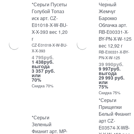
*Серьги Пусеты
Черный
Голубой Топаз
Жемчуг
иск арт. CZ-
Барокко
E01018-X-W-BU-
Облачка арт.
X-X-393 вес 1,20
RB-E00331-X-
г
BY-PN-X-W-125
CZ-E01018-X-W-BU-
вес 12,92 г
X-X-393
RB-E00331-X-BY-
4 795
руб.
PN-X-W-125
1 438
руб.
39 990
руб.
выгода
9 997
руб.
3 357 руб.
выгода
или
29 993 руб.
70%
или
Скидка 70%
75%
Скидка 75%
*Серьги
Прищепки
Белый Фианит
*Серьги
арт CZ-
Зеленый
E03574-X-WB-
Фианит арт. MP-