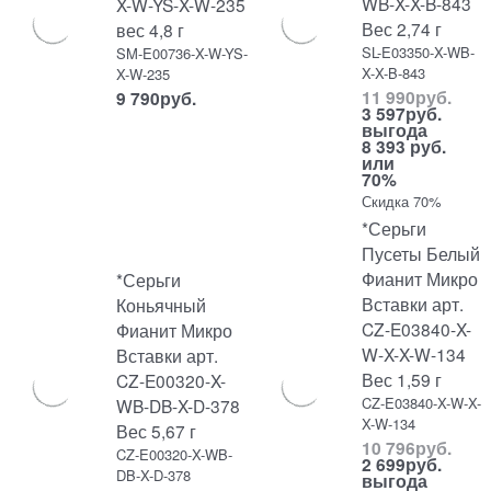
WB-X-X-B-843
X-W-YS-X-W-235
Вес 2,74 г
вес 4,8 г
SL-E03350-X-WB-
SM-E00736-X-W-YS-
X-X-B-843
X-W-235
11 990
руб.
9 790
руб.
3 597
руб.
выгода
8 393 руб.
или
70%
Скидка 70%
*Серьги
Пусеты Белый
Фианит Микро
*Серьги
Вставки арт.
Коньячный
CZ-E03840-X-
Фианит Микро
W-X-X-W-134
Вставки арт.
Вес 1,59 г
CZ-E00320-X-
CZ-E03840-X-W-X-
WB-DB-X-D-378
X-W-134
Вес 5,67 г
10 796
руб.
CZ-E00320-X-WB-
2 699
руб.
DB-X-D-378
выгода