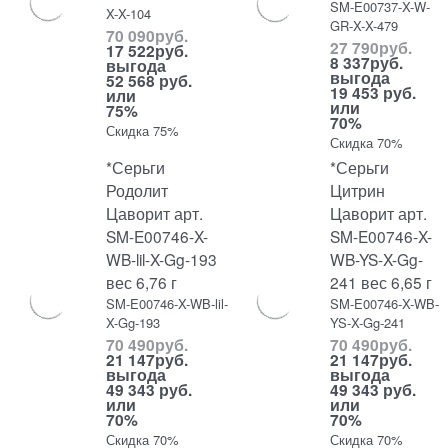
SM-E00737-X-W-
X-X-104
GR-X-X-479
70 090
руб.
27 790
руб.
17 522
руб.
8 337
руб.
выгода
выгода
52 568 руб.
19 453 руб.
или
или
75%
70%
Скидка 75%
Скидка 70%
*Серьги
*Серьги
Родолит
Цитрин
Цаворит арт.
Цаворит арт.
SM-E00746-X-
SM-E00746-X-
WB-lil-X-Gg-193
WB-YS-X-Gg-
вес 6,76 г
241 вес 6,65 г
SM-E00746-X-WB-lil-
SM-E00746-X-WB-
X-Gg-193
YS-X-Gg-241
70 490
руб.
70 490
руб.
21 147
руб.
21 147
руб.
выгода
выгода
49 343 руб.
49 343 руб.
или
или
70%
70%
Скидка 70%
Скидка 70%