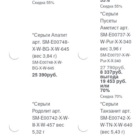
Скидка 55%
Скидка 55%
*Серьги
Пусеты
Аметист арт.
SM-E00737-X-
*Серьги Апатит
W-Pur-X-X-340
арт. SM-E00748-
вес 3,96 г
X-W-BG-X-W-645
SM-E00737-X-W-
(вес 3,84 г)
Pur-X-X-340
SM-E00748-X-W-
27 790
руб.
BG-X-W-645
8 337
руб.
25 390
руб.
выгода
19 453 руб.
или
70%
Скидка 70%
*Серьги
*Серьги
Родолит арт.
Танзанит арт.
SM-E00742-X-W-
SM-E00742-X-
lil-X-W-457 вес
W-TN-X-W-640
5,32 г
(вес 5,43 г)