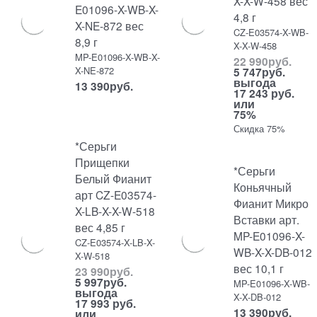
X-X-W-458 вес
E01096-X-WB-X-
4,8 г
X-NE-872 вес
CZ-E03574-X-WB-
8,9 г
X-X-W-458
MP-E01096-X-WB-X-
22 990
руб.
X-NE-872
5 747
руб.
выгода
13 390
руб.
17 243 руб.
или
75%
Скидка 75%
*Серьги
Прищепки
*Серьги
Белый Фианит
Коньячный
арт CZ-E03574-
Фианит Микро
X-LB-X-X-W-518
Вставки арт.
вес 4,85 г
MP-E01096-X-
CZ-E03574-X-LB-X-
WB-X-X-DB-012
X-W-518
вес 10,1 г
23 990
руб.
5 997
руб.
MP-E01096-X-WB-
выгода
X-X-DB-012
17 993 руб.
13 390
руб.
или