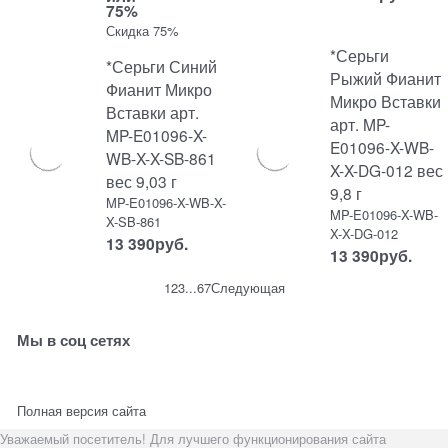
75%
Скидка 75%
*Серьги
*Серьги Синий
Рыжий Фианит
Фианит Микро
Микро Вставки
Вставки арт.
арт. MP-
MP-E01096-X-
E01096-X-WB-
WB-X-X-SB-861
X-X-DG-012 вес
вес 9,03 г
9,8 г
MP-E01096-X-WB-X-
MP-E01096-X-WB-
X-SB-861
X-X-DG-012
13 390
руб.
13 390
руб.
1
2
3
...
6
7
Следующая
Мы в соц сетях
Полная версия сайта
Уважаемый посетитель! Для лучшего функционирования сайта