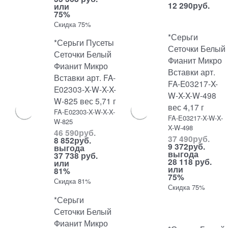
12 290
руб.
или
75%
Скидка 75%
*Серьги
*Серьги Пусеты
Сеточки Белый
Сеточки Белый
Фианит Микро
Фианит Микро
Вставки арт.
Вставки арт. FA-
FA-E03217-X-
E02303-X-W-X-X-
W-X-X-W-498
W-825 вес 5,71 г
вес 4,17 г
FA-E02303-X-W-X-X-
FA-E03217-X-W-X-
W-825
X-W-498
46 590
руб.
37 490
руб.
8 852
руб.
9 372
руб.
выгода
выгода
37 738 руб.
28 118 руб.
или
или
81%
75%
Скидка 81%
Скидка 75%
*Серьги
Сеточки Белый
Фианит Микро