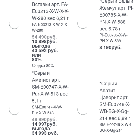
*Серьги Белый
Вставки арт. FA-
Жемчуг арт. PI-
E03213-X-W-X-X-
E00785-X-W-
W-280 вес 6,21 г
PN-X-W-588
FA-E03213-X-W-X-X-
вес 6,78 г
W-280
PI-E00785-X-W-
54 490
руб.
PN-X-W-588
10 898
руб.
выгода
8 190
руб.
43 592 руб.
или
80%
Скидка 80%
*Серьги
Аметист арт.
*Серьги
SM-E00747-X-W-
Апатит
Pur-X-W-513 вес
Цаворит арт.
5,1 г
SM-E00746-X-
SM-E00747-X-W-
WB-BG-X-Gg-
Pur-X-W-513
214 вес 6,89 г
49 990
руб.
14 997
руб.
SM-E00746-X-WB-
выгода
BG-X-Gg-214
34 993 руб.