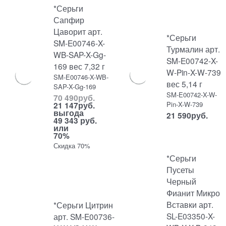
*Серьги
Сапфир
Цаворит арт.
*Серьги
SM-E00746-X-
Турмалин арт.
WB-SAP-X-Gg-
SM-E00742-X-
169 вес 7,32 г
W-Pin-X-W-739
SM-E00746-X-WB-
вес 5,14 г
SAP-X-Gg-169
SM-E00742-X-W-
70 490
руб.
Pin-X-W-739
21 147
руб.
выгода
21 590
руб.
49 343 руб.
или
70%
Скидка 70%
*Серьги
Пусеты
Черный
Фианит Микро
Вставки арт.
*Серьги Цитрин
SL-E03350-X-
арт. SM-E00736-