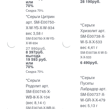
28 190
руб.
или
70%
Скидка 70%
*Серьги Цитрин
арт. SM-E00750-
*Серьги
X-W-YS-X-W-934
Хризолит арт.
вес 3,58 г
SM-E00738-X-
SM-E00750-X-W-YS-
W-S-X-X-533
X-W-934
вес 4,41 г
27 990
руб.
8 397
руб.
SM-E00738-X-W-S-
выгода
X-X-533
19 593 руб.
6 490
руб.
или
70%
Скидка 70%
*Серьги
*Серьги
Пусеты
Родолит арт.
Лабрадор арт.
SM-E00745-X-
SM-E00737-X-
WB-lil-X-X-104
W-GR-X-X-479
(вес 8,14 г)
вес 5,13 г
SM-E00745-X-WB-lil-