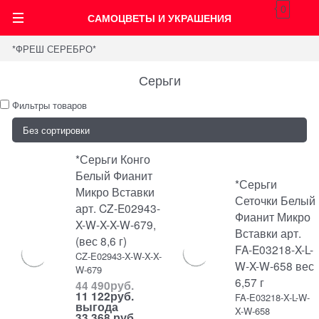
0
САМОЦВЕТЫ И УКРАШЕНИЯ
*ФРЕШ СЕРЕБРО*
Серьги
Фильтры товаров
*Серьги Конго
Белый Фианит
*Серьги
Микро Вставки
Сеточки Белый
арт. CZ-E02943-
Фианит Микро
X-W-X-X-W-679,
Вставки арт.
(вес 8,6 г)
FA-E03218-X-L-
CZ-E02943-X-W-X-X-
W-X-W-658 вес
W-679
6,57 г
44 490
руб.
11 122
руб.
FA-E03218-X-L-W-
выгода
X-W-658
33 368 руб.