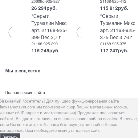
20609с-925-927
21168-925-412
26 294
руб.
115 812
руб.
*Серьги
*Серьги
Турмалин Микс
Турмалин Микс
арт. 21168-925-
арт. 21168-925-
399 Вес 3,7 г
375 Вес 3,76 г
21168-925-399
21168-925-375
115 248
руб.
117 247
руб.
Мы в соц сетях
Полная версия сайта
Уважаемый посетитель! Для лучшего функционирования сайта
ladysamotsvet.com мы производим сбор Ваших метаданных (cookie,
данные об IP-адресе и местоположении).Продолжая пользоваться
сайтом, Вы даете согласие на использование файлов cookies. В случае,
если Вы не хотите, чтобы нами был осуществлён сбор Ваших
метаданных, Вам необходимо покинуть данный сайт.
Закрыть