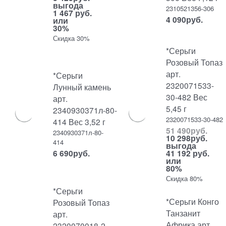
выгода
2310521356-306
1 467 руб.
4 090
руб.
или
30%
Скидка 30%
*Серьги
Розовый Топаз
арт.
*Серьги
2320071533-
Лунный камень
30-482 Вес
арт.
5,45 г
2340930371л-80-
2320071533-30-482
414 Вес 3,52 г
51 490
руб.
2340930371л-80-
10 298
руб.
414
выгода
6 690
руб.
41 192 руб.
или
80%
Скидка 80%
*Серьги
*Серьги Конго
Розовый Топаз
Танзанит
арт.
Африка арт.
2320070018-2-