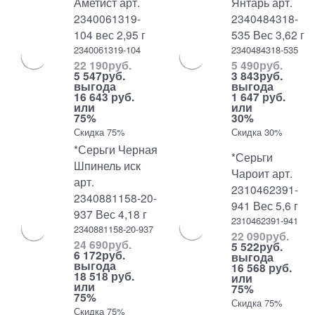
Аметист арт.
Янтарь арт.
2340061319-
2340484318-
104 вес 2,95 г
535 Вес 3,62 г
2340061319-104
2340484318-535
22 190
руб.
5 490
руб.
5 547
руб.
3 843
руб.
выгода
выгода
16 643 руб.
1 647 руб.
или
или
75%
30%
Скидка 75%
Скидка 30%
*Серьги Черная
*Серьги
Шпинель иск
Чароит арт.
арт.
2310462391-
2340881158-20-
941 Вес 5,6 г
937 Вес 4,18 г
2310462391-941
2340881158-20-937
22 090
руб.
24 690
руб.
5 522
руб.
6 172
руб.
выгода
выгода
16 568 руб.
18 518 руб.
или
или
75%
75%
Скидка 75%
Скидка 75%