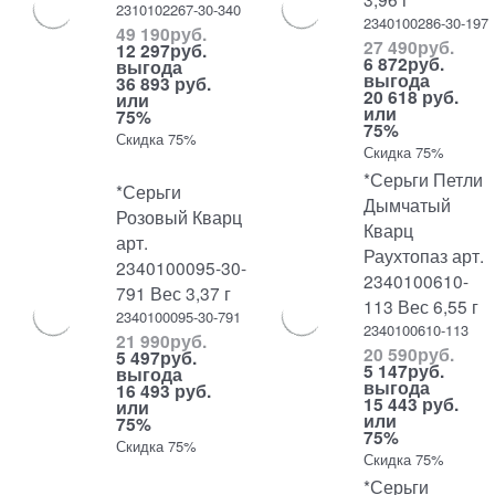
2310102267-30-340
2340100286-30-197
49 190
руб.
27 490
руб.
12 297
руб.
6 872
руб.
выгода
выгода
36 893 руб.
20 618 руб.
или
или
75%
75%
Скидка 75%
Скидка 75%
*Серьги Петли
*Серьги
Дымчатый
Розовый Кварц
Кварц
арт.
Раухтопаз арт.
2340100095-30-
2340100610-
791 Вес 3,37 г
113 Вес 6,55 г
2340100095-30-791
2340100610-113
21 990
руб.
20 590
руб.
5 497
руб.
5 147
руб.
выгода
выгода
16 493 руб.
15 443 руб.
или
или
75%
75%
Скидка 75%
Скидка 75%
*Серьги