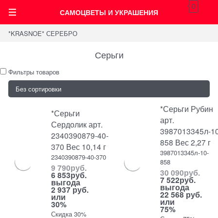
0
САМОЦВЕТЫ И УКРАШЕНИЯ
*KRASNOE* СЕРЕБРО
Серьги
Фильтры товаров
*Серьги Рубин
*Серьги
арт.
Сердолик арт.
3987013345л-10
2340390879-40-
858 Вес 2,27 г
370 Вес 10,14 г
3987013345л-10-
2340390879-40-370
858
9 790
руб.
30 090
руб.
6 853
руб.
7 522
руб.
выгода
выгода
2 937 руб.
22 568 руб.
или
или
30%
75%
Скидка 30%