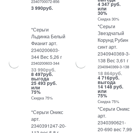
2340700072-856
4 347 руб.
3 990
руб.
или
30%
Скидка 30%
*Серьги
*Серьги
Звездчатый
Льдинка Белый
Корунд Рубин
Фианит арт.
синт арт.
2340200603-
2340940369-3-
344 Вес 5,26 г
138 Вес 3,61 г
2340200603-344
2340940369-3-138
33 990
руб.
18 864
руб.
8 497
руб.
4 716
руб.
выгода
выгода
25 493 руб.
14 148 руб.
или
или
75%
75%
Скидка 75%
Скидка 75%
*Серьги Оникс
*Серьги Оникс
арт.
арт.
2340390621-
2340391247-20-
20-690 вес 7,99
113 вес 5,8 г