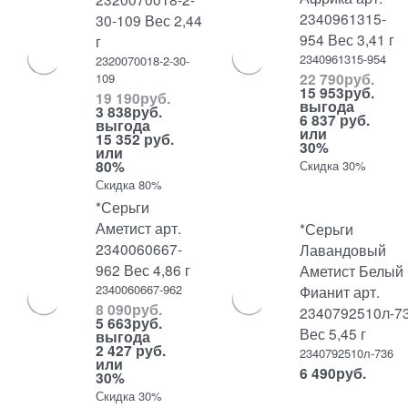
2340961315-
30-109 Вес 2,44
954 Вес 3,41 г
г
2340961315-954
2320070018-2-30-
22 790
руб.
109
15 953
руб.
19 190
руб.
выгода
3 838
руб.
6 837 руб.
выгода
или
15 352 руб.
30%
или
80%
Скидка 30%
Скидка 80%
*Серьги
Аметист арт.
*Серьги
2340060667-
Лавандовый
962 Вес 4,86 г
Аметист Белый
2340060667-962
Фианит арт.
8 090
руб.
2340792510л-7
5 663
руб.
Вес 5,45 г
выгода
2 427 руб.
2340792510л-736
или
6 490
руб.
30%
Скидка 30%