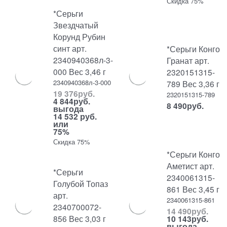
Скидка 75%
*Серьги
Звездчатый
Корунд Рубин
синт арт.
*Серьги Конго
2340940368л-3-
Гранат арт.
000 Вес 3,46 г
2320151315-
2340940368л-3-000
789 Вес 3,36 г
19 376
руб.
2320151315-789
4 844
руб.
8 490
руб.
выгода
14 532 руб.
или
75%
Скидка 75%
*Серьги Конго
Аметист арт.
*Серьги
2340061315-
Голубой Топаз
861 Вес 3,45 г
арт.
2340061315-861
2340700072-
14 490
руб.
856 Вес 3,03 г
10 143
руб.
выгода