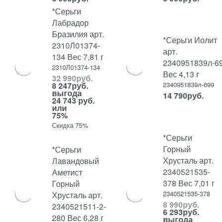
*Серьги
Лабрадор
Бразилия арт.
*Серьги Иолит
2310Л01374-
арт.
134 Вес 7,81 г
2340951839л-6
2310Л01374-134
Вес 4,13 г
32 990
руб.
2340951839л-699
8 247
руб.
выгода
14 790
руб.
24 743 руб.
или
75%
Скидка 75%
*Серьги
Горный
*Серьги
Хрусталь арт.
Лавандовый
2340521535-
Аметист
378 Вес 7,01 г
Горный
2340521535-378
Хрусталь арт.
8 990
руб.
2340521511-2-
6 293
руб.
280 Вес 6,28 г
выгода