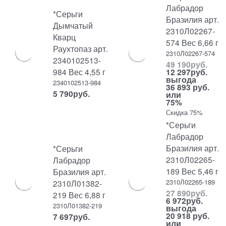
Лабрадор
*Серьги
Бразилия арт.
Дымчатый
2310Л02267-
Кварц
574 Вес 6,66 г
Раухтопаз арт.
2310Л02267-574
2340102513-
49 190
руб.
984 Вес 4,55 г
12 297
руб.
выгода
2340102513-984
36 893 руб.
5 790
руб.
или
75%
Скидка 75%
*Серьги
Лабрадор
Бразилия арт.
*Серьги
2310Л02265-
Лабрадор
189 Вес 5,46 г
Бразилия арт.
2310Л02265-189
2310Л01382-
27 890
руб.
219 Вес 6,88 г
6 972
руб.
2310Л01382-219
выгода
20 918 руб.
7 697
руб.
или