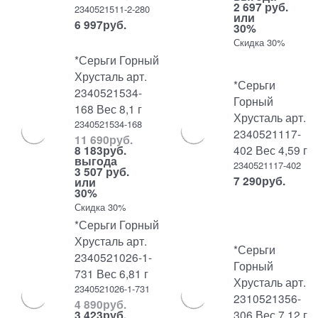
2 697 руб.
2340521511-2-280
или
6 997
руб.
30%
Скидка 30%
*Серьги Горный
Хрусталь арт.
*Серьги
2340521534-
Горный
168 Вес 8,1 г
Хрусталь арт.
2340521534-168
2340521117-
11 690
руб.
402 Вес 4,59 г
8 183
руб.
выгода
2340521117-402
3 507 руб.
7 290
руб.
или
30%
Скидка 30%
*Серьги Горный
Хрусталь арт.
*Серьги
2340521026-1-
Горный
731 Вес 6,81 г
Хрусталь арт.
2340521026-1-731
2310521356-
4 890
руб.
306 Вес 7,12 г
3 423
руб.