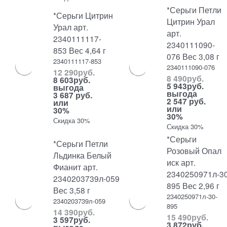
*Серьги Петли
*Серьги Цитрин
Цитрин Урал
Урал арт.
арт.
2340111117-
2340111090-
853 Вес 4,64 г
076 Вес 3,08 г
2340111117-853
2340111090-076
12 290
руб.
8 490
руб.
8 603
руб.
5 943
руб.
выгода
выгода
3 687 руб.
2 547 руб.
или
или
30%
30%
Скидка 30%
Скидка 30%
*Серьги
*Серьги Петли
Розовый Опал
Льдинка Белый
иск арт.
Фианит арт.
2340250971л-30
2340203739л-059
895 Вес 2,96 г
Вес 3,58 г
2340250971л-30-
2340203739л-059
895
14 390
руб.
15 490
руб.
3 597
руб.
3 872
руб.