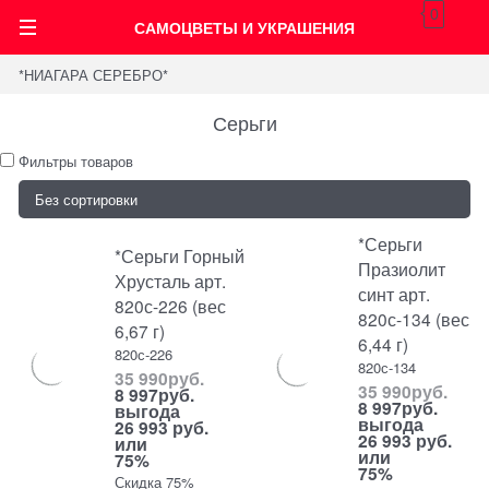
0
САМОЦВЕТЫ И УКРАШЕНИЯ
*НИАГАРА СЕРЕБРО*
Серьги
Фильтры товаров
*Серьги
*Серьги Горный
Празиолит
Хрусталь арт.
синт арт.
820с-226 (вес
820с-134 (вес
6,67 г)
6,44 г)
820с-226
820с-134
35 990
руб.
35 990
руб.
8 997
руб.
8 997
руб.
выгода
выгода
26 993 руб.
26 993 руб.
или
или
75%
75%
Скидка 75%