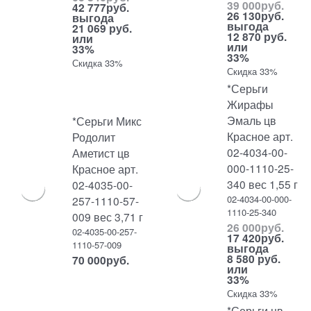
39 000
руб.
42 777
руб.
26 130
руб.
выгода
выгода
21 069 руб.
12 870 руб.
или
или
33%
33%
Скидка 33%
Скидка 33%
*Серьги
Жирафы
Эмаль цв
*Серьги Микс
Красное арт.
Родолит
02-4034-00-
Аметист цв
000-1110-25-
Красное арт.
340 вес 1,55 г
02-4035-00-
02-4034-00-000-
257-1110-57-
1110-25-340
009 вес 3,71 г
26 000
руб.
02-4035-00-257-
17 420
руб.
1110-57-009
выгода
8 580 руб.
70 000
руб.
или
33%
Скидка 33%
*Серьги цв