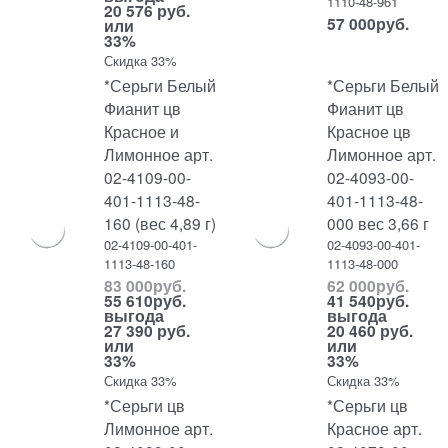
1110-48-961
20 576 руб.
57 000
руб.
или
33%
Скидка 33%
*Серьги Белый
*Серьги Белый
Фианит цв
Фианит цв
Красное и
Красное цв
Лимонное арт.
Лимонное арт.
02-4109-00-
02-4093-00-
401-1113-48-
401-1113-48-
160 (вес 4,89 г)
000 вес 3,66 г
02-4109-00-401-
02-4093-00-401-
1113-48-160
1113-48-000
83 000
руб.
62 000
руб.
55 610
руб.
41 540
руб.
выгода
выгода
27 390 руб.
20 460 руб.
или
или
33%
33%
Скидка 33%
Скидка 33%
*Серьги цв
*Серьги цв
Лимонное арт.
Красное арт.