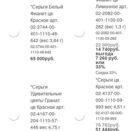
Лимонное арт.
*Серьги Белый
02-2082-00-
Фианит цв
401-1130-03-
Красное арт.
282 (вес 1,3 г)
02-3744-00-
02-2082-00-401-
401-1110-48-
1130-03-282
642 (вес 3,84 г)
22 000
руб.
02-3744-00-401-
14 740
руб.
1110-48-642
выгода
7 260 руб.
65 000
руб.
или
33%
Скидка 33%
*Серьги цв
Красное арт.
*Серьги
02-4137-00-
Удивительные
000-1110-59-
цветы Гранат
993 вес 4,51 г
цв Красное арт.
02-4137-00-000-
02-4167-00-
1110-59-993
204-1110-57-
76 782
руб.
446 вес 4,75 г
51 444
руб.