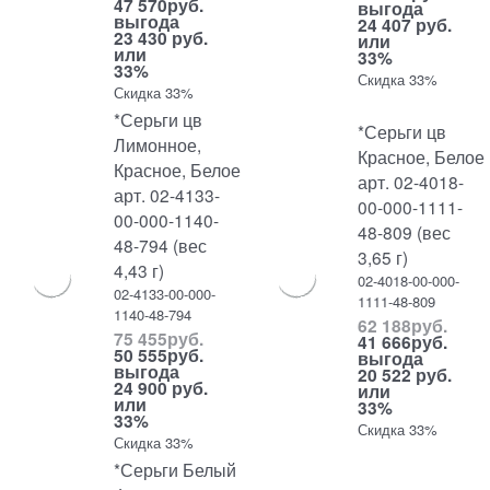
47 570
руб.
выгода
выгода
24 407 руб.
23 430 руб.
или
или
33%
33%
Скидка 33%
Скидка 33%
*Серьги цв
*Серьги цв
Лимонное,
Красное, Белое
Красное, Белое
арт. 02-4018-
арт. 02-4133-
00-000-1111-
00-000-1140-
48-809 (вес
48-794 (вес
3,65 г)
4,43 г)
02-4018-00-000-
02-4133-00-000-
1111-48-809
1140-48-794
62 188
руб.
75 455
руб.
41 666
руб.
50 555
руб.
выгода
выгода
20 522 руб.
24 900 руб.
или
или
33%
33%
Скидка 33%
Скидка 33%
*Серьги Белый