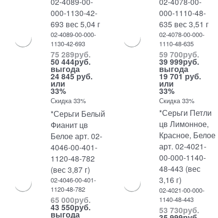
02-4089-00-
02-4078-00-
000-1130-42-
000-1110-48-
693 вес 5,04 г
635 вес 3,51 г
02-4089-00-000-
02-4078-00-000-
1130-42-693
1110-48-635
75 289
руб.
59 700
руб.
50 444
руб.
39 999
руб.
выгода
выгода
24 845 руб.
19 701 руб.
или
или
33%
33%
Скидка 33%
Скидка 33%
*Серьги Петли
*Серьги Белый
цв Лимонное,
Фианит цв
Красное, Белое
Белое арт. 02-
арт. 02-4021-
4046-00-401-
00-000-1140-
1120-48-782
48-443 (вес
(вес 3,87 г)
3,16 г)
02-4046-00-401-
1120-48-782
02-4021-00-000-
65 000
руб.
1140-48-443
43 550
руб.
53 730
руб.
выгода
35 999
руб.