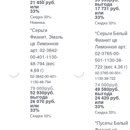
21 450 руб.
выгода
или
17 731 руб.
33%
или
33%
Скидка 33%
Новинка
Скидка 33%
*Серьги
*Серьги Белый
Фианит, Эмаль
Фианит цв
цв Лимонное
Лимонное арт.
арт. 02-3842-
02-3765-00-
00-401-1130-
501-1130-38-
48-794 (вес
722 (вес 4,36 г)
4,69 г)
02-3765-00-501-
02-3842-00-401-
1130-38-722
1130-48-794
74 000
руб.
79 000
руб.
49 580
руб.
52 930
руб.
выгода
выгода
24 420 руб.
26 070 руб.
или
или
33%
33%
Скидка 33%
Скидка 33%
*Пусеты Белый
Фианит цв