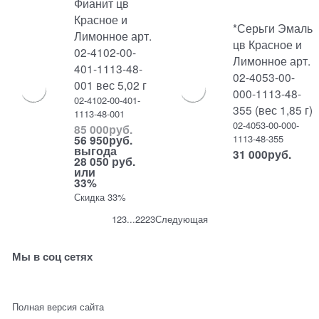
Фианит цв
Красное и
*Серьги Эмаль
Лимонное арт.
цв Красное и
02-4102-00-
Лимонное арт.
401-1113-48-
02-4053-00-
001 вес 5,02 г
000-1113-48-
02-4102-00-401-
355 (вес 1,85 г)
1113-48-001
02-4053-00-000-
85 000
руб.
1113-48-355
56 950
руб.
выгода
31 000
руб.
28 050 руб.
или
33%
Скидка 33%
1
2
3
...
22
23
Следующая
Мы в соц сетях
Полная версия сайта