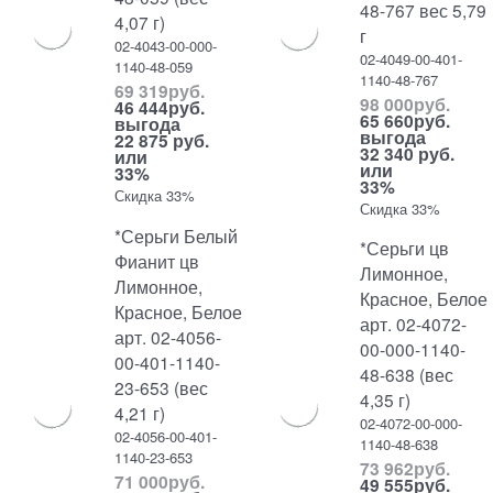
48-767 вес 5,79
4,07 г)
г
02-4043-00-000-
02-4049-00-401-
1140-48-059
1140-48-767
69 319
руб.
98 000
руб.
46 444
руб.
65 660
руб.
выгода
выгода
22 875 руб.
32 340 руб.
или
или
33%
33%
Скидка 33%
Скидка 33%
*Серьги Белый
*Серьги цв
Фианит цв
Лимонное,
Лимонное,
Красное, Белое
Красное, Белое
арт. 02-4072-
арт. 02-4056-
00-000-1140-
00-401-1140-
48-638 (вес
23-653 (вес
4,35 г)
4,21 г)
02-4072-00-000-
02-4056-00-401-
1140-48-638
1140-23-653
73 962
руб.
71 000
руб.
49 555
руб.