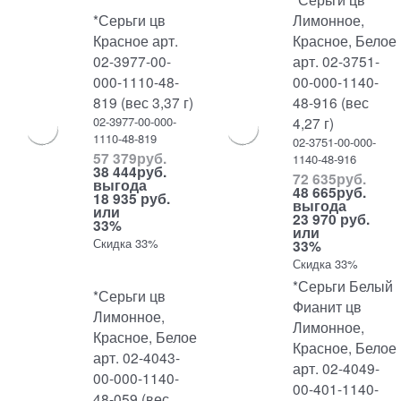
*Серьги цв
Лимонное,
Красное арт.
Красное, Белое
02-3977-00-
арт. 02-3751-
000-1110-48-
00-000-1140-
819 (вес 3,37 г)
48-916 (вес
02-3977-00-000-
4,27 г)
1110-48-819
02-3751-00-000-
57 379
руб.
1140-48-916
38 444
руб.
72 635
руб.
выгода
48 665
руб.
18 935 руб.
выгода
или
23 970 руб.
33%
или
Скидка 33%
33%
Скидка 33%
*Серьги Белый
*Серьги цв
Фианит цв
Лимонное,
Лимонное,
Красное, Белое
Красное, Белое
арт. 02-4043-
арт. 02-4049-
00-000-1140-
00-401-1140-
48-059 (вес