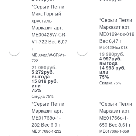
*Серьги Петли
Микс Горный
*Серьги Петли
хрусталь
Марказит арт.
Марказит арт.
ME01294оз-018
ME00425W-CR-
Вес 6,47 г
V1-722 Вес 6,07
ME01294оз-018
г
19 990
руб.
ME00425W-CR-V1-
4 997
руб.
722
выгода
21 090
руб.
14 993 руб.
5 272
руб.
или
выгода
75%
15 818 руб.
Скидка 75%
или
75%
Скидка 75%
*Серьги Петли
*Серьги Петли
Марказит арт.
Марказит арт.
ME01768о-1-
ME01766о-1-
232 Вес 6,9 г
659 Вес 8,61 г
ME01768о-1-232
ME01766о-1-659