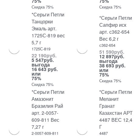
75%
75%
Скидка 75%
Скидка 75%
*Серьги Петли
*Серьги Петли
Танцорки
Сапфир иск
Эмаль арт.
арт. с362-654
1725С-819 вес
Вес 6,2 г
5,7 г
с362-654
1725С-819
51 590
руб.
22 190
руб.
12 897
руб.
5 547
руб.
выгода
выгода
38 693 руб.
16 643 руб.
или
или
75%
75%
Скидка 75%
Скидка 75%
*Серьги Петли
*Серьги Петли
Амазонит
Меланит
Бразилия Рай
Гранат
арт. 2-0057-
Казахстан АРТ
609-811 Вес
4487 ВЕС 12,4
7,27 г
Г
2-0057-609-811
4487