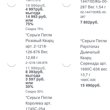
1447/00ЖБ-00-
19 990
руб.
287 Вес 1,54 г
4 997
руб.
02-1447/00ЖБ-00-
выгода
14 993 руб.
287
или
7 802
руб.
75%
Скидка 75%
*Серьги Петли
Розовый Кварц
*Серьги Петли
арт. 2-1218-
Раухтопаз
126-876 Вес
Дымчатый
12,68 г
Кварц
2-1218-126-876
Серенада арт.
11 990
руб.
1690С-636 вес
8 393
руб.
13,7 г
выгода
3 597 руб.
1690С-636
или
15 490
руб.
30%
Скидка 30%
*Серьги Петли
Королева арт.
1745С-254