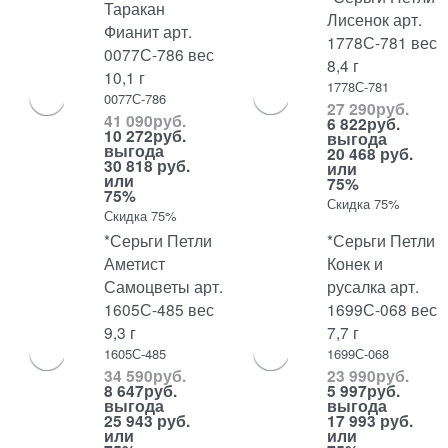
Таракан
Лисенок арт.
Фианит арт.
1778С-781 вес
0077С-786 вес
8,4 г
10,1 г
1778С-781
0077С-786
27 290
руб.
41 090
руб.
6 822
руб.
10 272
руб.
выгода
выгода
20 468 руб.
30 818 руб.
или
или
75%
75%
Скидка 75%
Скидка 75%
*Серьги Петли
*Серьги Петли
Аметист
Конек и
Самоцветы арт.
русалка арт.
1605С-485 вес
1699С-068 вес
9,3 г
7,7 г
1605С-485
1699С-068
34 590
руб.
23 990
руб.
8 647
руб.
5 997
руб.
выгода
выгода
25 943 руб.
17 993 руб.
или
или