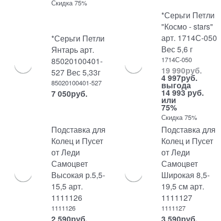
Скидка 75%
*Серьги Петли
"Космо - stars"
арт. 1714С-050
*Серьги Петли
Вес 5,6 г
Янтарь арт.
1714С-050
85020100401-
19 990
руб.
527 Вес 5,33г
4 997
руб.
85020100401-527
выгода
14 993 руб.
7 050
руб.
или
75%
Скидка 75%
Подставка для
Подставка для
Колец и Пусет
Колец и Пусет
от Леди
от Леди
Самоцвет
Самоцвет
Высокая р.5,5-
Широкая 8,5-
15,5 арт.
19,5 см арт.
1111126
1111127
1111126
1111127
2 590
руб.
3 590
руб.