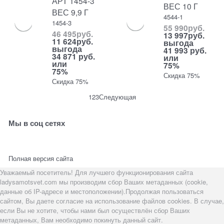
АРТ 1454-3
ВЕС 10 Г
ВЕС 9,9 Г
4544-1
1454-3
55 990
руб.
46 495
руб.
13 997
руб.
11 624
руб.
выгода
выгода
41 993 руб.
34 871 руб.
или
или
75%
75%
Скидка 75%
Скидка 75%
1
2
3
Следующая
Мы в соц сетях
Полная версия сайта
Уважаемый посетитель! Для лучшего функционирования сайта
ladysamotsvet.com мы производим сбор Ваших метаданных (cookie,
данные об IP-адресе и местоположении).Продолжая пользоваться
сайтом, Вы даете согласие на использование файлов cookies. В случае,
если Вы не хотите, чтобы нами был осуществлён сбор Ваших
метаданных, Вам необходимо покинуть данный сайт.