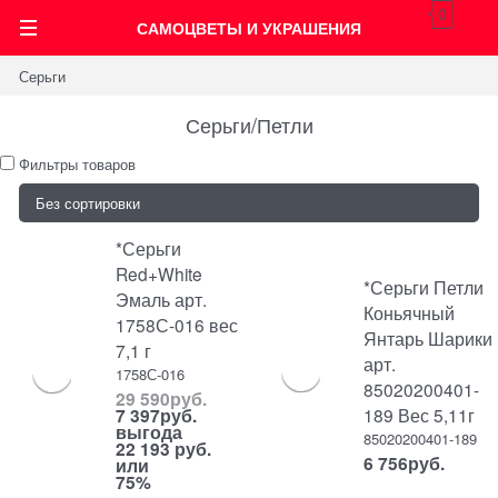
0
САМОЦВЕТЫ И УКРАШЕНИЯ
Серьги
Серьги/Петли
Фильтры товаров
*Серьги
Red+White
*Серьги Петли
Эмаль арт.
Коньячный
1758С-016 вес
Янтарь Шарики
7,1 г
арт.
1758С-016
85020200401-
29 590
руб.
189 Вес 5,11г
7 397
руб.
выгода
85020200401-189
22 193 руб.
6 756
руб.
или
75%