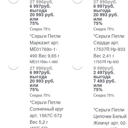
27 990
руб.
27 990
руб.
6 997
руб.
6 997
руб.
выгода
выгода
20 993 руб.
20 993 руб.
или
или
75%
75%
Скидка 75%
Скидка 75%
*Серьги Петли
*Серьги Петли
Марказит арт.
Сердце арт.
ME01769o-1-
17537R Hp-933
490 Вес 9,65 г
Вес 2,41 г
ME01769o-1-490
17537R Hp-933
27 990
руб.
9 990
руб.
6 997
руб.
2 497
руб.
выгода
выгода
20 993 руб.
7 493 руб.
или
или
75%
75%
Скидка 75%
Скидка 75%
*Серьги Петли
Солнечный круг
*Серьги Петли
арт. 1567С-572
Цепочки Белый
Вес 5,2 г
Жемчуг арт. 02-
1567С-572