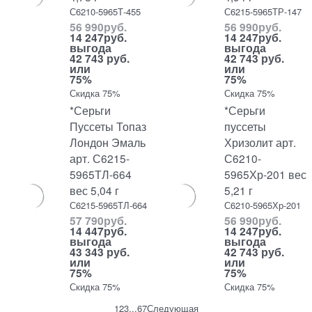
С6210-5965Т-455
С6215-5965ТР-147
56 990
руб.
56 990
руб.
14 247
руб.
14 247
руб.
выгода
выгода
42 743 руб.
42 743 руб.
или
или
75%
75%
Скидка 75%
Скидка 75%
*Серьги
*Серьги
Пуссеты Топаз
пуссеты
Лондон Эмаль
Хризолит арт.
арт. С6215-
С6210-
5965ТЛ-664
5965Хр-201 вес
вес 5,04 г
5,21 г
С6215-5965ТЛ-664
С6210-5965Хр-201
57 790
руб.
56 990
руб.
14 447
руб.
14 247
руб.
выгода
выгода
43 343 руб.
42 743 руб.
или
или
75%
75%
Скидка 75%
Скидка 75%
1
2
3
...
6
7
Следующая