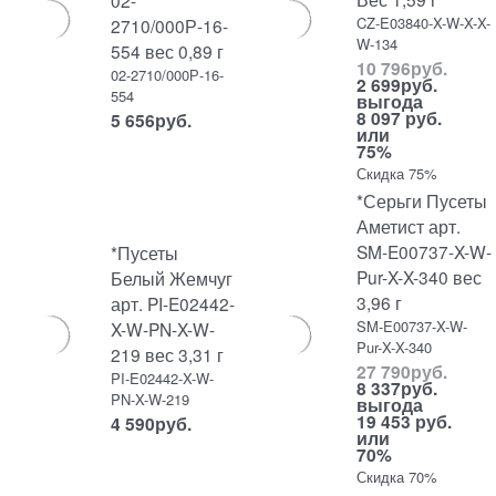
02-
CZ-E03840-X-W-X-X-
2710/000Р-16-
W-134
554 вес 0,89 г
10 796
руб.
02-2710/000Р-16-
2 699
руб.
554
выгода
8 097 руб.
5 656
руб.
или
75%
Скидка 75%
*Серьги Пусеты
Аметист арт.
SM-E00737-X-W-
*Пусеты
Pur-X-X-340 вес
Белый Жемчуг
3,96 г
арт. PI-E02442-
SM-E00737-X-W-
X-W-PN-X-W-
Pur-X-X-340
219 вес 3,31 г
27 790
руб.
PI-E02442-X-W-
8 337
руб.
PN-X-W-219
выгода
19 453 руб.
4 590
руб.
или
70%
Скидка 70%