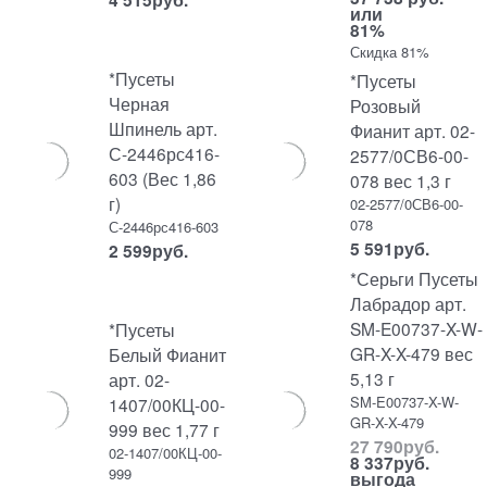
или
81%
Скидка 81%
*Пусеты
*Пусеты
Черная
Розовый
Шпинель арт.
Фианит арт. 02-
С-2446рс416-
2577/0СВ6-00-
603 (Вес 1,86
078 вес 1,3 г
г)
02-2577/0СВ6-00-
078
С-2446рс416-603
5 591
руб.
2 599
руб.
*Серьги Пусеты
Лабрадор арт.
SM-E00737-X-W-
*Пусеты
GR-X-X-479 вес
Белый Фианит
5,13 г
арт. 02-
SM-E00737-X-W-
1407/00КЦ-00-
GR-X-X-479
999 вес 1,77 г
27 790
руб.
02-1407/00КЦ-00-
8 337
руб.
999
выгода