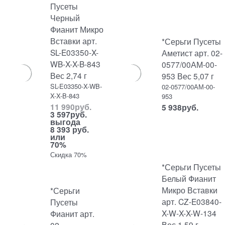
Пусеты
Черный
Фианит Микро
Вставки арт.
*Серьги Пусеты
SL-E03350-X-
Аметист арт. 02-
WB-X-X-B-843
0577/00АМ-00-
Вес 2,74 г
953 Вес 5,07 г
SL-E03350-X-WB-
02-0577/00АМ-00-
X-X-B-843
953
11 990
руб.
5 938
руб.
3 597
руб.
выгода
8 393 руб.
или
70%
Скидка 70%
*Серьги Пусеты
Белый Фианит
Микро Вставки
*Серьги
арт. CZ-E03840-
Пусеты
X-W-X-X-W-134
Фианит арт.
Вес 1,59 г