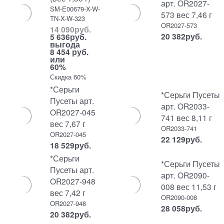
арт. OR2027-
SM-E00679-X-W-
573 вес 7,46 г
TN-X-W-323
OR2027-573
14 090
руб.
20 382
руб.
5 636
руб.
выгода
8 454 руб.
или
60%
Скидка 60%
*Серьги
*Серьги Пусеты
Пусеты арт.
арт. OR2033-
OR2027-045
741 вес 8,11 г
вес 7,67 г
OR2033-741
OR2027-045
22 129
руб.
18 529
руб.
*Серьги
*Серьги Пусеты
Пусеты арт.
арт. OR2090-
OR2027-948
008 вес 11,53 г
вес 7,42 г
OR2090-008
OR2027-948
28 058
руб.
20 382
руб.