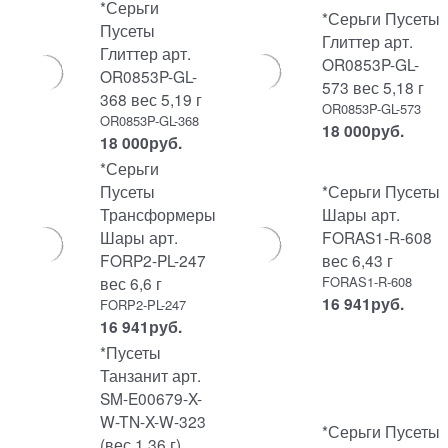
*Серьги
*Серьги Пусеты
Пусеты
Глиттер арт.
Глиттер арт.
OR0853P-GL-
OR0853P-GL-
573 вес 5,18 г
368 вес 5,19 г
OR0853P-GL-573
OR0853P-GL-368
18 000
руб.
18 000
руб.
*Серьги
Пусеты
*Серьги Пусеты
Трансформеры
Шары арт.
Шары арт.
FORAS1-R-608
FORP2-PL-247
вес 6,43 г
вес 6,6 г
FORAS1-R-608
16 941
руб.
FORP2-PL-247
16 941
руб.
*Пусеты
Танзанит арт.
SM-E00679-X-
W-TN-X-W-323
*Серьги Пусеты
(вес 1,36 г)