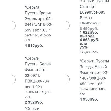
*Серьги Пусеты
Скат арт.
*Серьга
E09965рз-085
Пусета Кролик
Вес 3 г
Эмаль арт. 02-
E09965рз-085
3448/ЭМ15-00-
6 490
руб.
599 вес 1,65 г
1 622
руб.
02-3448/ЭМ15-00-
выгода
4 868 руб.
599
или
4 515
руб.
75%
Скидка 75%
*Серьги
*Серьги Пусеты
Пусеты Белый
Звезды Белый
Фианит арт.
Фианит арт. 02-
02-0971/
1487/00КЦ-00-
ПЗКЦ-00-704
452 вес 1,86 г
вес 1,02 г
02-1487/00КЦ-00-
02-0971/ПЗКЦ-00-
452
704
4 956
руб.
2 352
руб.
*Серьги