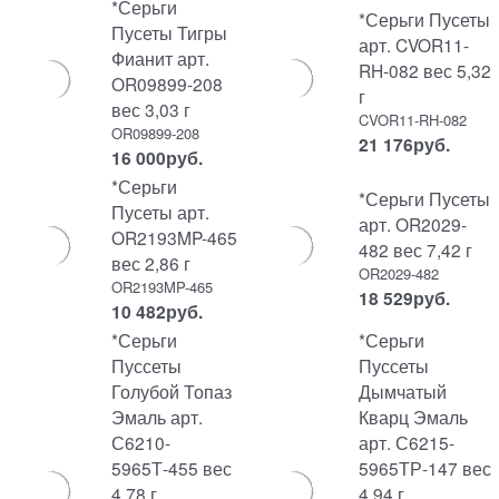
*Серьги
*Серьги Пусеты
Пусеты Тигры
арт. CVOR11-
Фианит арт.
RH-082 вес 5,32
OR09899-208
г
вес 3,03 г
CVOR11-RH-082
OR09899-208
21 176
руб.
16 000
руб.
*Серьги
*Серьги Пусеты
Пусеты арт.
арт. OR2029-
OR2193MP-465
482 вес 7,42 г
вес 2,86 г
OR2029-482
OR2193MP-465
18 529
руб.
10 482
руб.
*Серьги
*Серьги
Пуссеты
Пуссеты
Голубой Топаз
Дымчатый
Эмаль арт.
Кварц Эмаль
С6210-
арт. С6215-
5965Т-455 вес
5965ТР-147 вес
4,78 г
4,94 г