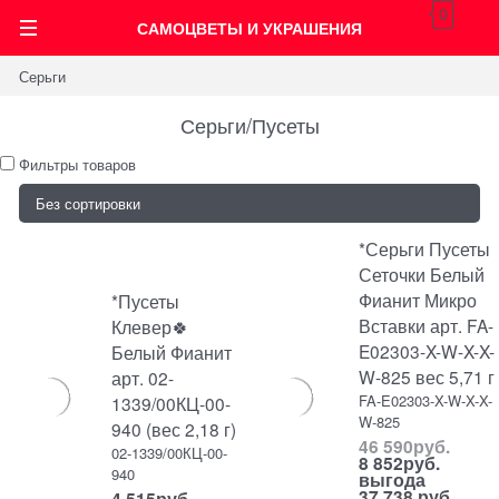
0
САМОЦВЕТЫ И УКРАШЕНИЯ
Серьги
Серьги/Пусеты
Фильтры товаров
*Серьги Пусеты
Сеточки Белый
Фианит Микро
*Пусеты
Вставки арт. FA-
Клевер🍀
E02303-X-W-X-X-
Белый Фианит
W-825 вес 5,71 г
арт. 02-
FA-E02303-X-W-X-X-
1339/00КЦ-00-
W-825
940 (вес 2,18 г)
46 590
руб.
02-1339/00КЦ-00-
8 852
руб.
940
выгода
37 738 руб.
4 515
руб.