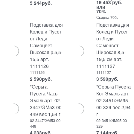
19 453 руб.
5 244
руб.
или
70%
Скидка 70%
Подставка для
Подставка для
Колец и Пусет
Колец и Пусет
от Леди
от Леди
Самоцвет
Самоцвет
Высокая р.5,5-
Широкая 8,5-
15,5 арт.
19,5 см арт.
1111126
1111127
1111126
1111127
2 590
руб.
3 590
руб.
*Серьга
*Серьга Пусета
Пусета Часы
Кот Эмаль арт.
Эмальарт. 02-
02-3451/ЭМ95-
3447/ЭМ53-00-
00-329 вес 2,94
449 вес 1,54 г
г
02-3447/ЭМ53-00-
02-3451/ЭМ95-00-
449
329
4 233
руб.
7 144
руб.