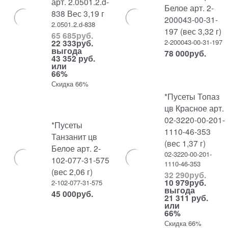
арт. 2.0501.2.d-
Белое арт. 2-
838 Вес 3,19 г
200043-00-31-
2.0501.2.d-838
197 (вес 3,32 г)
65 685
руб.
2-200043-00-31-197
22 333
руб.
выгода
78 000
руб.
43 352 руб.
или
66%
Скидка 66%
*Пусеты Топаз
цв Красное арт.
02-3220-00-201-
*Пусеты
1110-46-353
Танзанит цв
(вес 1,37 г)
Белое арт. 2-
02-3220-00-201-
102-077-31-575
1110-46-353
(вес 2,06 г)
32 290
руб.
10 979
руб.
2-102-077-31-575
выгода
45 000
руб.
21 311 руб.
или
66%
Скидка 66%