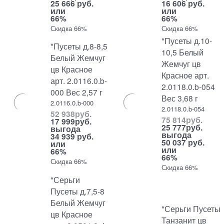
25 666 руб.
16 606 руб.
или
или
66%
66%
Скидка 66%
Скидка 66%
*Пусеты д.10-
*Пусеты д.8-8,5
10,5 Белый
Белый Жемчуг
Жемчуг цв
цв Красное
Красное арт.
арт. 2.0116.0.b-
2.0118.0.b-054
000 Вес 2,57 г
Вес 3,68 г
2.0116.0.b-000
2.0118.0.b-054
52 938
руб.
75 814
руб.
17 999
руб.
25 777
руб.
выгода
выгода
34 939 руб.
50 037 руб.
или
или
66%
66%
Скидка 66%
Скидка 66%
*Серьги
Пусеты д.7,5-8
Белый Жемчуг
*Серьги Пусеты
цв Красное
Танзанит цв