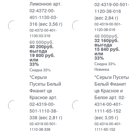
Лимонное арт.
02-4319-00-501-
02-4372-00-
1120-38-016
401-1130-03-
(вес 2,84 г)
316 (вес 3,56 г)
02-4319-00-501-
1120-38-016
02-4372-00-401-
48 000
руб.
1130-03-316
32 160
руб.
60 000
руб.
выгода
40 200
руб.
15 840 руб.
выгода
или
19 800 руб.
33%
или
33%
Скидка 33%
Новинка
Скидка 33%
*Серьги
*Серьги Пусеты
Пусеты Белый
Белый Фианит
Фианит цв
цв Красное и
Красное арт.
Белое арт. 02-
02-4319-00-
4314-00-401-
501-1110-38-
1111-65-152
338 (вес 2,81 г)
(вес 3,05 г)
02-4319-00-501-
02-4314-00-401-
1110-38-338
1111-65-152