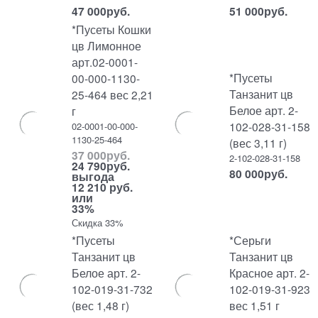
47 000
руб.
51 000
руб.
*Пусеты Кошки
цв Лимонное
арт.02-0001-
*Пусеты
00-000-1130-
Танзанит цв
25-464 вес 2,21
Белое арт. 2-
г
102-028-31-158
02-0001-00-000-
1130-25-464
(вес 3,11 г)
37 000
руб.
2-102-028-31-158
24 790
руб.
80 000
руб.
выгода
12 210 руб.
или
33%
Скидка 33%
*Пусеты
*Серьги
Танзанит цв
Танзанит цв
Белое арт. 2-
Красное арт. 2-
102-019-31-732
102-019-31-923
(вес 1,48 г)
вес 1,51 г