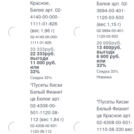
Красное,
Белое арт. 02-
Белое арт. 02-
3694-00-401-
4140-00-000-
1120-03-503
1111-01-826
(вес 1,15 г)
(вес 1,96 г)
02-3694-00-401-
1120-03-503
02-4140-00-000-
20 000
руб.
1111-01-826
13 400
руб.
33 333
руб.
выгода
22 333
руб.
6 600 руб.
выгода
или
11 000 руб.
33%
или
33%
Скидка 33%
Новинка
Скидка 33%
*Пусеты Киски
Белый Фианит
цв Белое арт.
*Пусеты Киски
02-4308-00-
Белый Фианит
501-1120-38-
цв Красное арт.
112 (вес 1,84 г)
02-4308-00-501-
02-4308-00-501-
1110-38-330 вес
1120-38-112