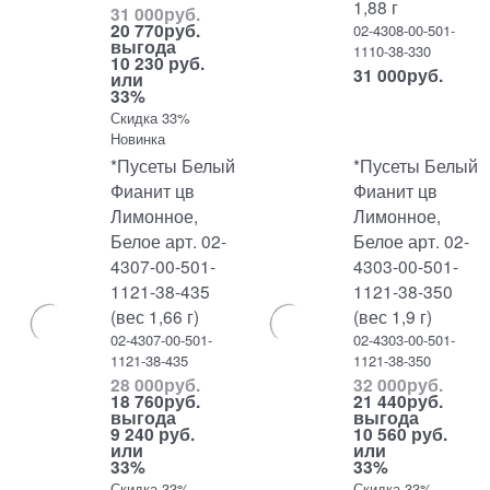
1,88 г
31 000
руб.
20 770
руб.
02-4308-00-501-
выгода
1110-38-330
10 230 руб.
31 000
руб.
или
33%
Скидка 33%
Новинка
*Пусеты Белый
*Пусеты Белый
Фианит цв
Фианит цв
Лимонное,
Лимонное,
Белое арт. 02-
Белое арт. 02-
4307-00-501-
4303-00-501-
1121-38-435
1121-38-350
(вес 1,66 г)
(вес 1,9 г)
02-4307-00-501-
02-4303-00-501-
1121-38-435
1121-38-350
28 000
руб.
32 000
руб.
18 760
руб.
21 440
руб.
выгода
выгода
9 240 руб.
10 560 руб.
или
или
33%
33%
Скидка 33%
Скидка 33%