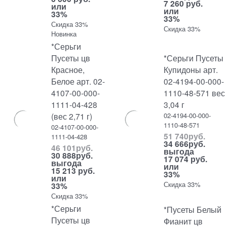
7 260 руб.
или
или
33%
33%
Скидка 33%
Скидка 33%
Новинка
*Серьги
Пусеты цв
*Серьги Пусеты
Красное,
Купидоны арт.
Белое арт. 02-
02-4194-00-000-
4107-00-000-
1110-48-571 вес
1111-04-428
3,04 г
(вес 2,71 г)
02-4194-00-000-
1110-48-571
02-4107-00-000-
51 740
руб.
1111-04-428
34 666
руб.
46 101
руб.
выгода
30 888
руб.
17 074 руб.
выгода
или
15 213 руб.
33%
или
Скидка 33%
33%
Скидка 33%
*Серьги
*Пусеты Белый
Пусеты цв
Фианит цв