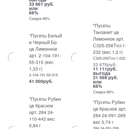
33 861 руб.
или
66%
Скидка 66%
*Пусеты
Танзанит цв
*Пусеты Белый
Лимонное арт.
и Черный Бр
С325-256Тнз-1-
цв Лимонное
232 (вес 1,2 г)
арт. 2-104-191-
С325-256Тнз-1-232
55-315 (вес
32 679
руб.
1,33 г)
11 111
руб.
выгода
2-104-191-55-315
21 568 руб.
41 000
руб.
или
66%
Скидка 66%
*Пусеты Рубин
*Пусеты Рубин
цв Красное
цв Красное арт.
арт. 284 24-
284 24-091-269
110-442 вес
вес 0,74 г
0,84 г
284 24-091-269