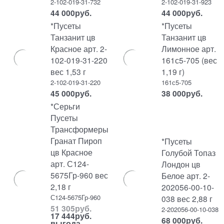
2-102-019-31-732
2-102-019-31-923
44 000
руб.
44 000
руб.
*Пусеты
*Пусеты
Танзанит цв
Танзанит цв
Красное арт. 2-
Лимонное арт.
102-019-31-220
161с5-705 (вес
вес 1,53 г
1,19 г)
2-102-019-31-220
161с5-705
45 000
руб.
38 000
руб.
*Серьги
Пусеты
Трансформеры
Гранат Пироп
*Пусеты
цв Красное
Голубой Топаз
арт. С124-
Лондон цв
5675Гр-960 вес
Белое арт. 2-
2,18 г
202056-00-10-
С124-5675Гр-960
038 вес 2,88 г
51 305
руб.
2-202056-00-10-038
17 444
руб.
68 000
руб.
выгода