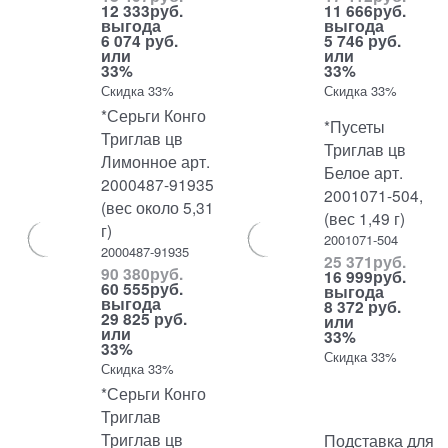
12 333
руб.
11 666
руб.
выгода
выгода
6 074 руб.
5 746 руб.
или
или
33%
33%
Скидка 33%
Скидка 33%
*Серьги Конго
*Пусеты
Триглав цв
Триглав цв
Лимонное арт.
Белое арт.
2000487-91935
2001071-504,
(вес около 5,31
(вес 1,49 г)
г)
2001071-504
2000487-91935
25 371
руб.
90 380
руб.
16 999
руб.
60 555
руб.
выгода
выгода
8 372 руб.
29 825 руб.
или
или
33%
33%
Скидка 33%
Скидка 33%
*Серьги Конго
Триглав
Триглав цв
Подставка для