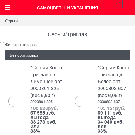
0
САМОЦВЕТЫ И УКРАШЕНИЯ
Серьги
Серьги/Триглав
Фильтры товаров
*Серьги Конго
*Серьги Конго
Триглав цв
Триглав цв
Лимонное арт.
Белое арт.
2000801-825
2000802-607
(вес 5,93 г)
(вес 6,06 г)
2000801-825
2000802-607
100 828
руб.
103 151
руб.
67 555
руб.
69 111
руб.
выгода
выгода
33 273 руб.
34 040 руб.
или
или
33%
33%