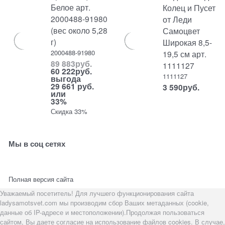
Белое арт.
Колец и Пусет
2000488-91980
от Леди
(вес около 5,28
Самоцвет
г)
Широкая 8,5-
2000488-91980
19,5 см арт.
89 883
руб.
1111127
60 222
руб.
1111127
выгода
29 661 руб.
3 590
руб.
или
33%
Скидка 33%
Мы в соц сетях
Полная версия сайта
Уважаемый посетитель! Для лучшего функционирования сайта
ladysamotsvet.com мы производим сбор Ваших метаданных (cookie,
данные об IP-адресе и местоположении).Продолжая пользоваться
сайтом, Вы даете согласие на использование файлов cookies. В случае,