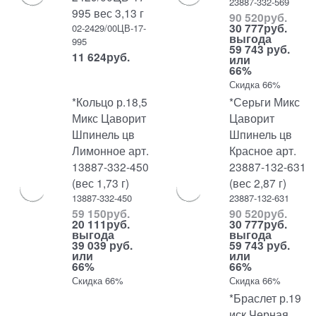
23887-332-569
995 вес 3,13 г
90 520
руб.
30 777
руб.
02-2429/00ЦВ-17-
выгода
995
59 743 руб.
11 624
руб.
или
66%
Скидка 66%
*Кольцо р.18,5
*Серьги Микс
Микс Цаворит
Цаворит
Шпинель цв
Шпинель цв
Лимонное арт.
Красное арт.
13887-332-450
23887-132-631
(вес 1,73 г)
(вес 2,87 г)
13887-332-450
23887-132-631
59 150
руб.
90 520
руб.
20 111
руб.
30 777
руб.
выгода
выгода
39 039 руб.
59 743 руб.
или
или
66%
66%
Скидка 66%
Скидка 66%
*Браслет р.19
иск Черная