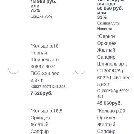
18 968 руб.
выгода
или
60 060 руб.
75%
или
Скидка 75%
33%
Скидка 33%
Новинка
*Серьги
Орхидея
*Кольцо р.18
Желтый
Черная
Сапфир
Шпинель арт.
Шпинель арт.
К0837-607/
С1200Ю/Ag-
ПОЗ-323 вес
6022/1-451 вес
2,87 г
5,62 г
К0837-607/ПОЗ-323
С1200Ю/Ag-6022/1-
7 626
руб.
451
45 060
руб.
*Кольцо р.18,5
*Кольцо р.20
Орхидея
Орхидея
Желтый
Желтый
Сапфир
Сапфир