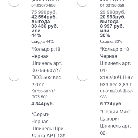
04.03070-956
04.02136-058
75 990
руб.
29 990
руб.
42 554
руб.
20 993
руб.
выгода
выгода
33 436 руб.
8 997 руб.
или
или
44%
30%
Скидка 44%
Скидка 30%
*Кольцо р.18
*Кольцо р.18
Черная
Черная
Шпинель арт.
Шпинель арт.
К0756-607/1/
01-
ПОЗ-502 вес
3182/00ЧШ-67-
2,07 г
933 вес 3,83 г
К0756-607/1/
01-3182/00ЧШ-67-
ПОЗ-502
933
4 344
руб.
5 774
руб.
*Серьги Микс
*Серьги
Цаворит
Черная
Шпинель арт.
Шпинель Шри-
02-
Ланка АРТ 139-