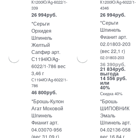
К1200Ю/Ag-6022/1-
К1200Ю/Ag-6022/1-
339
4346
26 994
руб.
26 994
руб.
*Серьги
*Серьги
Шпинель
Орхидея
Фианит арт.
Шпинель
02.01803-203
Желтый
(вес 22,1 г)
Сапфир арт.
02.01803-203
С1194Ю/Ag-
36 390
руб.
6022/1-786 вес
21 834
руб.
3,46 г
выгода
14 556 руб.
С1194Ю/Ag-6022/1-
или
786
40%
46 800
руб.
Скидка 40%
*Брошь-Кулон
*Брошь
Агат Моховой
ШИПОВНИК
Шпинель
Эмаль
Фианит арт.
Шпинель арт.
04.03070-956
04.02136-058
(вес 31,09 г)
вес 16,84 г