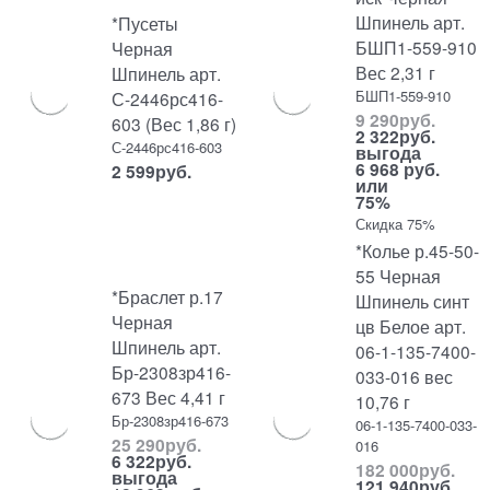
Шпинель арт.
*Пусеты
БШП1-559-910
Черная
Вес 2,31 г
Шпинель арт.
БШП1-559-910
С-2446рс416-
9 290
руб.
603 (Вес 1,86 г)
2 322
руб.
С-2446рс416-603
выгода
6 968 руб.
2 599
руб.
или
75%
Скидка 75%
*Колье р.45-50-
55 Черная
*Браслет р.17
Шпинель синт
Черная
цв Белое арт.
Шпинель арт.
06-1-135-7400-
Бр-2308зр416-
033-016 вес
673 Вес 4,41 г
10,76 г
Бр-2308зр416-673
06-1-135-7400-033-
25 290
руб.
016
6 322
руб.
182 000
руб.
выгода
121 940
руб.