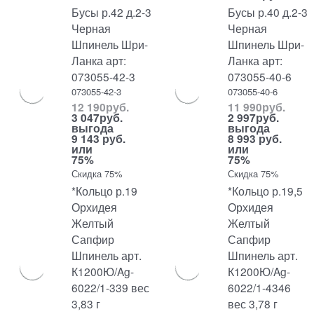
Бусы р.42 д.2-3
Бусы р.40 д.2-3
Черная
Черная
Шпинель Шри-
Шпинель Шри-
Ланка арт:
Ланка арт:
073055-42-3
073055-40-6
073055-42-3
073055-40-6
12 190
руб.
11 990
руб.
3 047
руб.
2 997
руб.
выгода
выгода
9 143 руб.
8 993 руб.
или
или
75%
75%
Скидка 75%
Скидка 75%
*Кольцо р.19
*Кольцо р.19,5
Орхидея
Орхидея
Желтый
Желтый
Сапфир
Сапфир
Шпинель арт.
Шпинель арт.
К1200Ю/Ag-
К1200Ю/Ag-
6022/1-339 вес
6022/1-4346
3,83 г
вес 3,78 г