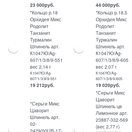
23 000
руб.
44 000
руб.
*Кольцо р.18
*Кольцо р.18,5
Орхидея Микс
Орхидея Микс
Родолит
Родолит
Танзанит
Танзанит
Турмалин
Турмалин
Шпинель арт.
Шпинель арт.
К1047Ю/Ag-
К1047Ю/Ag-
607/1/3/8/9-551
607/1/3/8/9-605
вес 2,14 г
вес 2,07 г
К1047Ю/Ag-
К1047Ю/Ag-
607/1/3/8/9-551
607/1/3/8/9-605
19 212
руб.
19 020
руб.
*Серьги Микс
Цаворит
*Серьги Микс
Шпинель цв
Цаворит
Лимонное арт.
Шпинель арт.
23887-332-569
02-
(вес 2,77 г)
2429/00ЦВ-17-