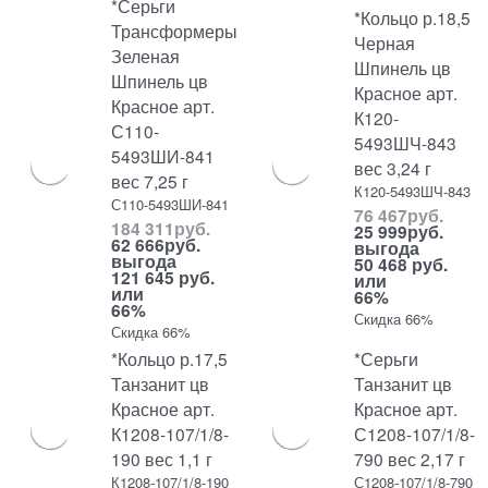
*Серьги
*Кольцо р.18,5
Трансформеры
Черная
Зеленая
Шпинель цв
Шпинель цв
Красное арт.
Красное арт.
К120-
С110-
5493ШЧ-843
5493ШИ-841
вес 3,24 г
вес 7,25 г
К120-5493ШЧ-843
С110-5493ШИ-841
76 467
руб.
184 311
руб.
25 999
руб.
62 666
руб.
выгода
выгода
50 468 руб.
121 645 руб.
или
или
66%
66%
Скидка 66%
Скидка 66%
*Кольцо р.17,5
*Серьги
Танзанит цв
Танзанит цв
Красное арт.
Красное арт.
К1208-107/1/8-
С1208-107/1/8-
190 вес 1,1 г
790 вес 2,17 г
К1208-107/1/8-190
С1208-107/1/8-790