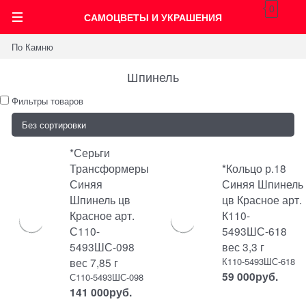
0
САМОЦВЕТЫ И УКРАШЕНИЯ
По Камню
Шпинель
Фильтры товаров
*Серьги
Трансформеры
*Кольцо р.18
Синяя
Синяя Шпинель
Шпинель цв
цв Красное арт.
Красное арт.
К110-
С110-
5493ШС-618
5493ШС-098
вес 3,3 г
вес 7,85 г
К110-5493ШС-618
59 000
руб.
С110-5493ШС-098
141 000
руб.