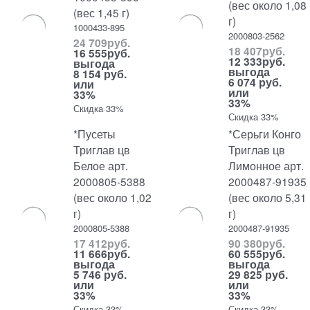
(вес около 1,08
(вес 1,45 г)
г)
1000433-895
2000803-2562
24 709
руб.
18 407
руб.
16 555
руб.
12 333
руб.
выгода
выгода
8 154 руб.
6 074 руб.
или
или
33%
33%
Скидка 33%
Скидка 33%
*Пусеты
*Серьги Конго
Триглав цв
Триглав цв
Белое арт.
Лимонное арт.
2000805-5388
2000487-91935
(вес около 1,02
(вес около 5,31
г)
г)
2000805-5388
2000487-91935
17 412
руб.
90 380
руб.
11 666
руб.
60 555
руб.
выгода
выгода
5 746 руб.
29 825 руб.
или
или
33%
33%
Скидка 33%
Скидка 33%