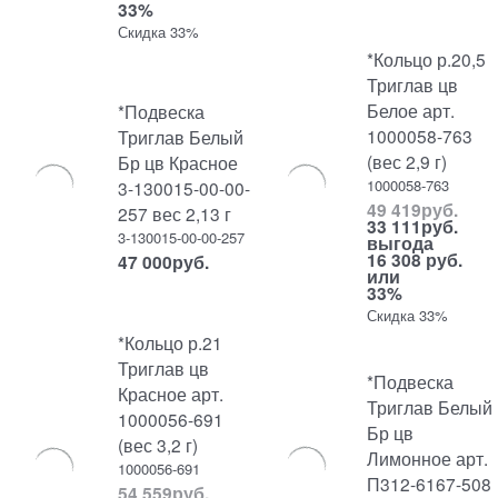
33%
Скидка 33%
*Кольцо р.20,5
Триглав цв
Белое арт.
*Подвеска
1000058-763
Триглав Белый
(вес 2,9 г)
Бр цв Красное
1000058-763
3-130015-00-00-
49 419
руб.
257 вес 2,13 г
33 111
руб.
3-130015-00-00-257
выгода
16 308 руб.
47 000
руб.
или
33%
Скидка 33%
*Кольцо р.21
Триглав цв
*Подвеска
Красное арт.
Триглав Белый
1000056-691
Бр цв
(вес 3,2 г)
Лимонное арт.
1000056-691
П312-6167-508
54 559
руб.