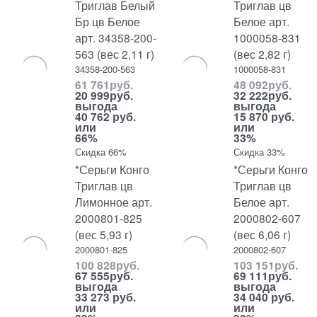
Триглав Белый
Триглав цв
Бр цв Белое
Белое арт.
арт. 34358-200-
1000058-831
563 (вес 2,11 г)
(вес 2,82 г)
34358-200-563
1000058-831
61 761
руб.
48 092
руб.
20 999
руб.
32 222
руб.
выгода
выгода
40 762 руб.
15 870 руб.
или
или
66%
33%
Скидка 66%
Скидка 33%
*Серьги Конго
*Серьги Конго
Триглав цв
Триглав цв
Лимонное арт.
Белое арт.
2000801-825
2000802-607
(вес 5,93 г)
(вес 6,06 г)
2000801-825
2000802-607
100 828
руб.
103 151
руб.
67 555
руб.
69 111
руб.
выгода
выгода
33 273 руб.
34 040 руб.
или
или