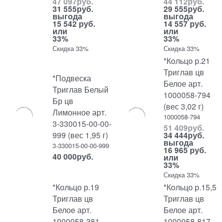
47 097
руб.
44 112
руб.
31 555
руб.
29 555
руб.
выгода
выгода
15 542 руб.
14 557 руб.
или
или
33%
33%
Скидка 33%
Скидка 33%
*Кольцо р.21
Триглав цв
*Подвеска
Белое арт.
Триглав Белый
1000058-794
Бр цв
(вес 3,02 г)
Лимонное арт.
1000058-794
3-330015-00-00-
51 409
руб.
999 (вес 1,95 г)
34 444
руб.
выгода
3-330015-00-00-999
16 965 руб.
40 000
руб.
или
33%
Скидка 33%
*Кольцо р.19
*Кольцо р.15,5
Триглав цв
Триглав цв
Белое арт.
Белое арт.
1000058-381
1000058-817