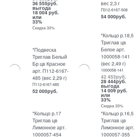
вес 2,3 г
36 555
руб.
выгода
П312-6167-508
18 004 руб.
54 000
руб.
или
33%
Скидка 33%
*Кольцо р.18,5
Триглав цв
Белое арт.
*Подвеска
1000058-141
Триглав Белый
(вес 2,49 г)
Бр цв Красное
1000058-141
арт. П112-6167-
42 453
руб.
485 (вес 2,29 г)
28 444
руб.
П112-6167-485
выгода
14 009 руб.
52 000
руб.
или
33%
Скидка 33%
*Кольцо р.17
*Кольцо р.16,5
Триглав цв
Триглав цв
Лимонное арт.
Лимонное арт.
1000057-454
1000057-355