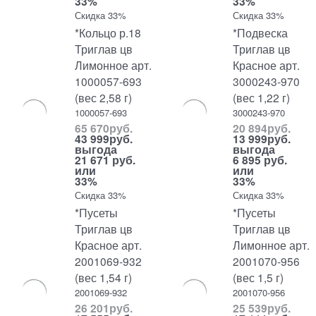
33%
33%
Скидка 33%
Скидка 33%
*Кольцо р.18
*Подвеска
Триглав цв
Триглав цв
Лимонное арт.
Красное арт.
1000057-693
3000243-970
(вес 2,58 г)
(вес 1,22 г)
1000057-693
3000243-970
65 670
руб.
20 894
руб.
43 999
руб.
13 999
руб.
выгода
выгода
21 671 руб.
6 895 руб.
или
или
33%
33%
Скидка 33%
Скидка 33%
*Пусеты
*Пусеты
Триглав цв
Триглав цв
Красное арт.
Лимонное арт.
2001069-932
2001070-956
(вес 1,54 г)
(вес 1,5 г)
2001069-932
2001070-956
26 201
руб.
25 539
руб.