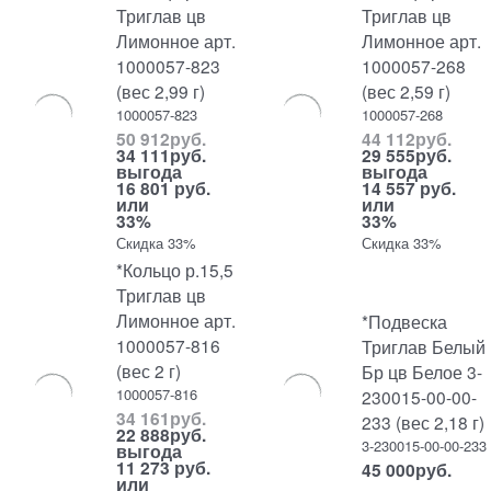
Триглав цв
Триглав цв
Лимонное арт.
Лимонное арт.
1000057-823
1000057-268
(вес 2,99 г)
(вес 2,59 г)
1000057-823
1000057-268
50 912
руб.
44 112
руб.
34 111
руб.
29 555
руб.
выгода
выгода
16 801 руб.
14 557 руб.
или
или
33%
33%
Скидка 33%
Скидка 33%
*Кольцо р.15,5
Триглав цв
Лимонное арт.
*Подвеска
1000057-816
Триглав Белый
(вес 2 г)
Бр цв Белое 3-
1000057-816
230015-00-00-
34 161
руб.
233 (вес 2,18 г)
22 888
руб.
3-230015-00-00-233
выгода
11 273 руб.
45 000
руб.
или