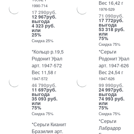
Вес 16,42 г
1990-714
1976-529
17 290
руб.
71 090
руб.
12 967
руб.
17 772
руб.
выгода
выгода
4 323 руб.
53 318 руб.
или
или
25%
75%
Скидка 25%
Скидка 75%
*Кольцо р.19,5
*Серьги
Родонит Урал
Родонит Урал
арт. 1947-572
арт. 1947-626
Вес 11,58 г
Вес 24,54 г
1947-572
1947-626
46 790
руб.
99 990
руб.
11 697
руб.
24 997
руб.
выгода
выгода
35 093 руб.
74 993 руб.
или
или
75%
75%
Скидка 75%
Скидка 75%
*Серьги
*Серьги Кианит
Лабрадор
Бразилия арт.