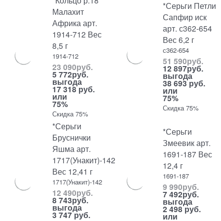
*Кольцо р.18
*Серьги Петли
Малахит
Сапфир иск
Африка арт.
арт. с362-654
1914-712 Вес
Вес 6,2 г
8,5 г
с362-654
1914-712
51 590
руб.
23 090
руб.
12 897
руб.
5 772
руб.
выгода
выгода
38 693 руб.
17 318 руб.
или
или
75%
75%
Скидка 75%
Скидка 75%
*Серьги
*Серьги
Бруснички
Змеевик арт.
Яшма арт.
1691-187 Вес
1717(Унакит)-142
12,4 г
Вес 12,41 г
1691-187
1717(Унакит)-142
9 990
руб.
12 490
руб.
7 492
руб.
8 743
руб.
выгода
выгода
2 498 руб.
3 747 руб.
или