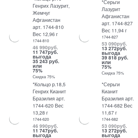
*Серьги
Генрих Лазурит,
Лазурит
Жемчуг
Афганистан
Афганистан
арт. 1744-827
арт. 1744-810
Вес 11,94 г
Вес 12,96 г
1744-827
1744-810
53 090
руб.
46 990
руб.
13 272
руб.
11 747
руб.
выгода
выгода
39 818 руб.
35 243 руб.
или
или
75%
75%
Скидка 75%
Скидка 75%
*Кольцо р.18,5
*Серьги
Генрих Кианит
Кианит
Бразилия арт.
Бразилия арт.
1744-620 Вес
1744-682 Вес
13,28 г
11,67 г
1744-620
1744-682
46 990
руб.
53 090
руб.
11 747
руб.
13 272
руб.
выгода
выгода