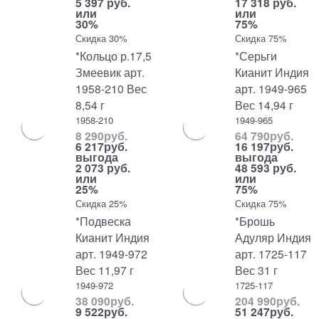
5 397 руб.
17 318 руб.
или
или
30%
75%
Скидка 30%
Скидка 75%
*Кольцо р.17,5
*Серьги
Змеевик арт.
Кианит Индия
1958-210 Вес
арт. 1949-965
8,54 г
Вес 14,94 г
1958-210
1949-965
8 290
руб.
64 790
руб.
6 217
руб.
16 197
руб.
выгода
выгода
2 073 руб.
48 593 руб.
или
или
25%
75%
Скидка 25%
Скидка 75%
*Подвеска
*Брошь
Кианит Индия
Адуляр Индия
арт. 1949-972
арт. 1725-117
Вес 11,97 г
Вес 31 г
1949-972
1725-117
38 090
руб.
204 990
руб.
9 522
руб.
51 247
руб.