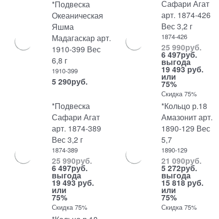
Сафари Агат
*Подвеска
арт. 1874-426
Океаническая
Вес 3,2 г
Яшма
1874-426
Мадагаскар арт.
25 990
руб.
1910-399 Вес
6 497
руб.
6,8 г
выгода
19 493 руб.
1910-399
или
5 290
руб.
75%
Скидка 75%
*Подвеска
*Кольцо р.18
Сафари Агат
Амазонит арт.
арт. 1874-389
1890-129 Вес
Вес 3,2 г
5,7
1874-389
1890-129
25 990
руб.
21 090
руб.
6 497
руб.
5 272
руб.
выгода
выгода
19 493 руб.
15 818 руб.
или
или
75%
75%
Скидка 75%
Скидка 75%