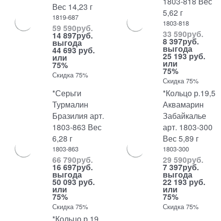
1803-818 Вес
Вес 14,23 г
5,62 г
1819-687
1803-818
59 590
руб.
33 590
руб.
14 897
руб.
8 397
руб.
выгода
выгода
44 693 руб.
25 193 руб.
или
или
75%
75%
Скидка 75%
Скидка 75%
*Серьги
*Кольцо р.19,5
Турмалин
Аквамарин
Бразилия арт.
Забайкалье
1803-863 Вес
арт. 1803-300
6,28 г
Вес 5,89 г
1803-863
1803-300
66 790
руб.
29 590
руб.
16 697
руб.
7 397
руб.
выгода
выгода
50 093 руб.
22 193 руб.
или
или
75%
75%
Скидка 75%
Скидка 75%
*Кольцо р.19