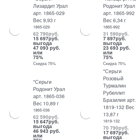
Лизардит Урал
Родонит Урал
арт. 1865-029
арт. 1865-992
Вес 9,93 г
Вес 6,34 г
1865-029
1865-992
62 790
руб.
31 590
руб.
15 697
руб.
7 897
руб.
выгода
выгода
47 093 руб.
23 693 руб.
или
или
75%
75%
Скидка 75%
Скидка 75%
*Серьги
Розовый
*Серьги
Турмалин
Родонит Урал
Рубеллит
арт. 1865-036
Бразилия арт.
Вес 10,89 г
1819-132 Вес
1865-036
13,87 г
62 590
руб.
1819-132
15 647
руб.
выгода
70 790
руб.
46 943 руб.
17 697
руб.
или
выгода