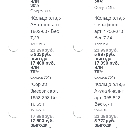
или
25%
30%
Скидка 25%
Скидка 30%
*Кольцо р.18,5
*Кольцо р.19,5
Амазонит арт.
Серафинит
1802-607 Вес
арт. 1756-670
7,23 г
Вес 7,34 г
1802-607
1756-670
23 290
руб.
23 990
руб.
5 822
руб.
5 997
руб.
выгода
выгода
17 468 руб.
17 993 руб.
или
или
75%
75%
Скидка 75%
Скидка 75%
*Серьги
*Кольцо р.18,5
Змеевик арт.
Акула Фианит
1958-258 Вес
арт. 398-818
16,65 г
Вес 6,7 г
1958-258
398-818
17 990
руб.
23 090
руб.
12 593
руб.
5 772
руб.
выгода
выгода