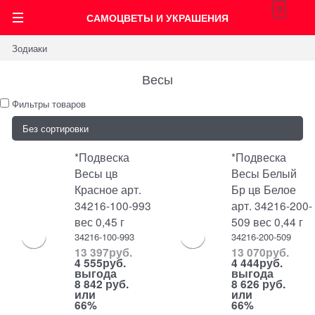
0
САМОЦВЕТЫ И УКРАШЕНИЯ
Зодиаки
Весы
Фильтры товаров
*Подвеска
*Подвеска
Весы цв
Весы Белый
Красное арт.
Бр цв Белое
34216-100-993
арт. 34216-200-
вес 0,45 г
509 вес 0,44 г
34216-100-993
34216-200-509
13 397
руб.
13 070
руб.
4 555
руб.
4 444
руб.
выгода
выгода
8 842 руб.
8 626 руб.
или
или
66%
66%