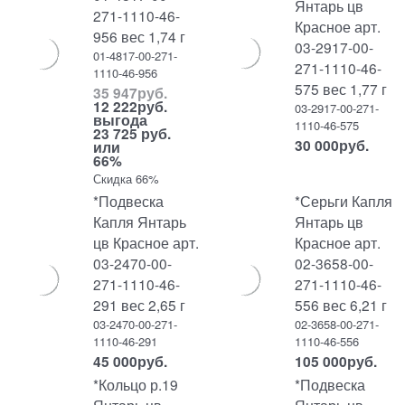
Янтарь цв
271-1110-46-
Красное арт.
956 вес 1,74 г
03-2917-00-
01-4817-00-271-
271-1110-46-
1110-46-956
575 вес 1,77 г
35 947
руб.
12 222
руб.
03-2917-00-271-
выгода
1110-46-575
23 725 руб.
30 000
руб.
или
66%
Скидка 66%
*Подвеска
*Серьги Капля
Капля Янтарь
Янтарь цв
цв Красное арт.
Красное арт.
03-2470-00-
02-3658-00-
271-1110-46-
271-1110-46-
291 вес 2,65 г
556 вес 6,21 г
03-2470-00-271-
02-3658-00-271-
1110-46-291
1110-46-556
45 000
руб.
105 000
руб.
*Кольцо р.19
*Подвеска