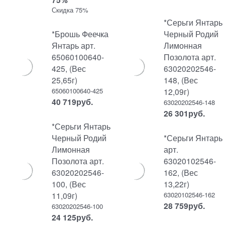
Скидка 75%
*Серьги Янтарь
*Брошь Феечка
Черный Родий
Янтарь арт.
Лимонная
65060100640-
Позолота арт.
425, (Вес
63020202546-
25,65г)
148, (Вес
65060100640-425
12,09г)
40 719
руб.
63020202546-148
26 301
руб.
*Серьги Янтарь
Черный Родий
*Серьги Янтарь
Лимонная
арт.
Позолота арт.
63020102546-
63020202546-
162, (Вес
100, (Вес
13,22г)
11,09г)
63020102546-162
28 759
руб.
63020202546-100
24 125
руб.