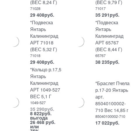
(ВЕС 8,24 Г)
(ВЕС 9,79 Г)
71028
71017
29 408
руб.
35 291
руб.
*Подвеска
*Подвеска
Янтарь
Янтарь
Калининград
Калининград
АРТ 71018
АРТ 65767
(ВЕС 5,32 Г)
(ВЕС 8,44 Г)
71018
65767
29 408
руб.
38 235
руб.
*Кольцо р.17,5
Янтарь
Калининград
*Браслет Пчела
АРТ 1049-527
р.17-20 Янтарь
ВЕС 5,1 Г
арт.
1049-527
85040100002-
35 290
руб.
710 Вес 14,85 г
8 822
руб.
85040100002-710
выгода
26 468 руб.
17 022
руб.
или
75%