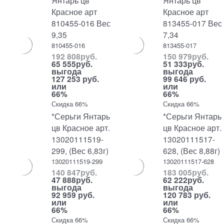
Янтарь цв
Янтарь цв
Красное арт
Красное арт
810455-016 Вес
813455-017 Вес
9,35
7,34
810455-016
813455-017
192 808
руб.
150 979
руб.
65 555
руб.
51 333
руб.
выгода
выгода
127 253 руб.
99 646 руб.
или
или
66%
66%
Скидка 66%
Скидка 66%
*Серьги Янтарь
*Серьги Янтарь
цв Красное арт.
цв Красное арт.
13020111519-
13020111517-
299, (Вес 6,83г)
628, (Вес 8,88г)
13020111519-299
13020111517-628
140 847
руб.
183 005
руб.
47 888
руб.
62 222
руб.
выгода
выгода
92 959 руб.
120 783 руб.
или
или
66%
66%
Скидка 66%
Скидка 66%