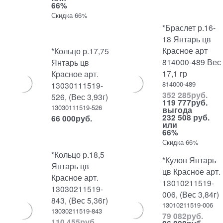
66%
Скидка 66%
*Браслет р.16-
18 Янтарь цв
Красное арт
*Кольцо р.17,75
814000-489 Вес
Янтарь цв
17,1 гр
Красное арт.
814000-489
13030111519-
352 285
руб.
526, (Вес 3,93г)
119 777
руб.
13030111519-526
выгода
232 508 руб.
66 000
руб.
или
66%
Скидка 66%
*Кольцо р.18,5
*Кулон Янтарь
Янтарь цв
цв Красное арт.
Красное арт.
13010211519-
13030211519-
006, (Вес 3,84г)
843, (Вес 5,36г)
13010211519-006
13030211519-843
79 082
руб.
110 455
руб.