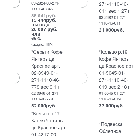
03-2824-00-271-
271-1110-46-
1110-46-845
611 вес 1,27 г
39 541
руб.
03-2682-01-271-
13 444
руб.
1110-46-611
выгода
26 097 руб.
21 000
руб.
или
66%
Скидка 66%
*Серьги Кофе
*Кольцо р.18
Янтарь цв
Кофе Янтарь
Красное арт.
цв Красное арт.
02-3949-01-
01-5045-01-
271-1110-46-
271-1110-46-
778 вес 3,1 г
019 вес 2,18 г
02-3949-01-271-
01-5045-01-271-
1110-46-778
1110-46-019
52 000
руб.
37 000
руб.
*Кольцо р.17
Капля Янтарь
*Подвеска
цв Красное арт.
Облепиха
01-4817-00-