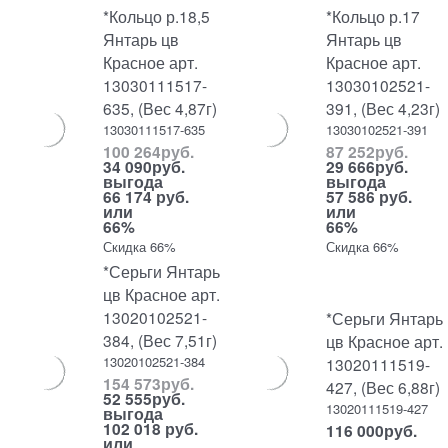
*Кольцо р.18,5
*Кольцо р.17
Янтарь цв
Янтарь цв
Красное арт.
Красное арт.
13030111517-
13030102521-
635, (Вес 4,87г)
391, (Вес 4,23г)
13030111517-635
13030102521-391
100 264
руб.
87 252
руб.
34 090
руб.
29 666
руб.
выгода
выгода
66 174 руб.
57 586 руб.
или
или
66%
66%
Скидка 66%
Скидка 66%
*Серьги Янтарь
цв Красное арт.
13020102521-
*Серьги Янтарь
384, (Вес 7,51г)
цв Красное арт.
13020102521-384
13020111519-
154 573
руб.
427, (Вес 6,88г)
52 555
руб.
13020111519-427
выгода
102 018 руб.
116 000
руб.
или